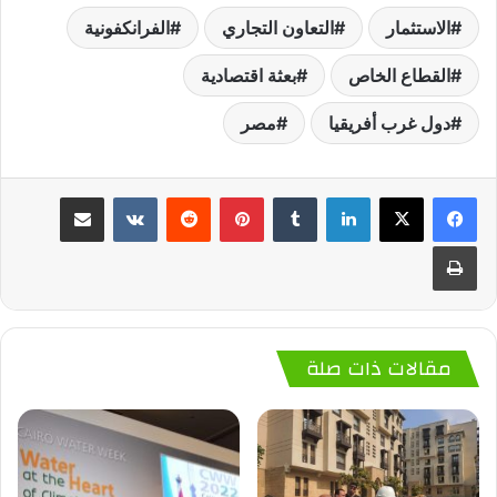
الاستثمار
التعاون التجاري
الفرانكفونية
القطاع الخاص
بعثة اقتصادية
دول غرب أفريقيا
مصر
لينكدإن
‏Tumblr
بينتيريست
‏Reddit
‏VKontakte
مشاركة عبر البريد
طباعة
مقالات ذات صلة