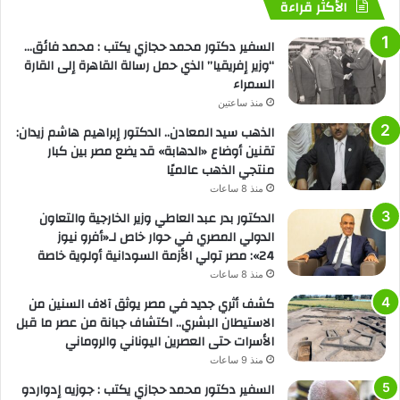
الأكثر قراءة
السفير دكتور محمد حجازي يكتب : محمد فائق…
“وزير إفريقيا” الذي حمل رسالة القاهرة إلى القارة
السمراء
منذ ساعتين
الذهب سيد المعادن.. الدكتور إبراهيم هاشم زيدان:
تقنين أوضاع «الدهابة» قد يضع مصر بين كبار
منتجي الذهب عالميًا
منذ 8 ساعات
الدكتور بدر عبد العاطي وزير الخارجية والتعاون
الدولي المصري في حوار خاص لـ«أفرو نيوز
24»: مصر تولي الأزمة السودانية أولوية خاصة
منذ 8 ساعات
كشف أثري جديد في مصر يوثق آلاف السنين من
الاستيطان البشري.. اكتشاف جبانة من عصر ما قبل
الأسرات حتى العصرين اليوناني والروماني
منذ 9 ساعات
السفير دكتور محمد حجازي يكتب : جوزيه إدواردو