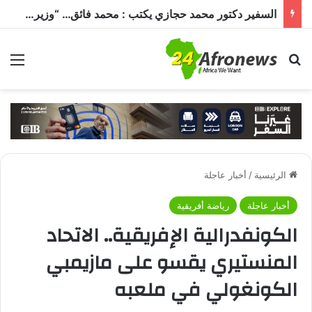
السفير دكتور محمد حجازي يكتب : محمد فائق… “وزير إفريقيا” الذي حمل رسالة القاهرة إلى القارة السمراء
بحث عن
الق
الرئيسية
/
أخبار عاجلة
أخبار عاجلة
رياضة أفريقية
الكونفدرالية الإفريقية.. الاتحاد
المنستيري يقسو على مازيمبي
الكونغولي في ملعبه