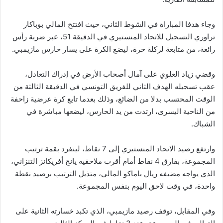
وجاء هدفا المباراة في الشوط الثاني، حيث افتتح المالي بوباكار
تراوري التسجيل للاتحاد المنستيري في الدقيقة 51، عبر ضربة رأس
رائعة، من متابعة لركلة حرة، ليضع الكرة على يسار حارس مازيمبي.
وقضي زياد العلوي على آمال أصحاب الأرض في إدراك التعادل،
عقب تسجيله الهدف الثاني للفريق التونسي في الدقيقة الثالثة من
الوقت المحتسب بدلا من الضائع، وذلك بعدما تابع كرة عرضية زاحفة
من الناحية اليسرى، ارتدت من يد الحارس، ليضعها مباشرة في
الشباك.
وارتفع رصيد الاتحاد المنستيري إلى 7 نقاط، لينفرد بقمة ترتيب
المجموعة، بفارق 4 نقاط أمام أقرب ملاحقيه يانج أفريكانز التنزاني،
الذي يواجه مضيفه ريال باماكو المالي، متذيل الترتيب برصيد نقطة
واحدة، في وقت لاحق اليوم بنفس المجموعة.
وفي المقابل، توقف رصيد مازيمبي، الذي تكبد خسارته الثانية على