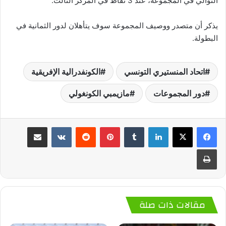
التوالي في المجموعة، عند 3 نقاط في المركز الثالث.
يذكر أن متصدر ووصيف المجموعة سوف يتأهلان لدور الثمانية في
البطولة.
اتحاد المنستيري التونسي
الكونفدرالية الإفريقية
دور المجموعات
مازيمبي الكونغولي
لينكدإن
‏Tumblr
بينتيريست
‏Reddit
‏VKontakte
مشاركة عبر البريد
طباعة
مقالات ذات صلة