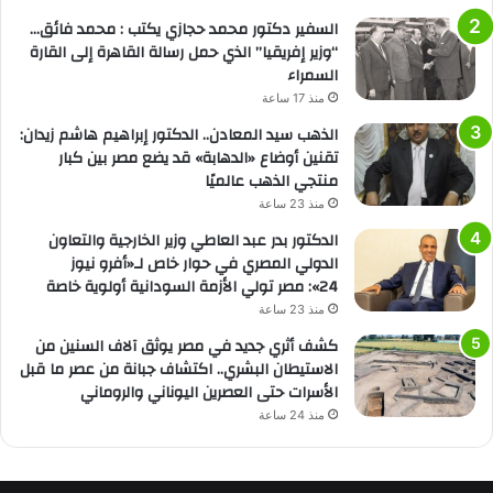
السفير دكتور محمد حجازي يكتب : محمد فائق…
“وزير إفريقيا” الذي حمل رسالة القاهرة إلى القارة
السمراء
منذ 17 ساعة
الذهب سيد المعادن.. الدكتور إبراهيم هاشم زيدان:
تقنين أوضاع «الدهابة» قد يضع مصر بين كبار
منتجي الذهب عالميًا
منذ 23 ساعة
الدكتور بدر عبد العاطي وزير الخارجية والتعاون
الدولي المصري في حوار خاص لـ«أفرو نيوز
24»: مصر تولي الأزمة السودانية أولوية خاصة
منذ 23 ساعة
كشف أثري جديد في مصر يوثق آلاف السنين من
الاستيطان البشري.. اكتشاف جبانة من عصر ما قبل
الأسرات حتى العصرين اليوناني والروماني
منذ 24 ساعة