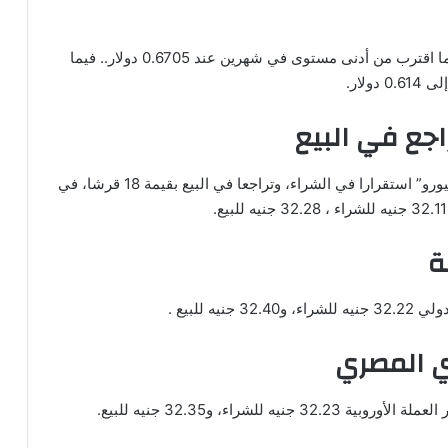
وخسر الدولار الأسترالي 0.25 % ليبلغ 0.671 دولار بعدما اقترب من أدنى مستوى في شهرين عند 0.6705 دولار.. فيما
اجع في البيع
وبالنسبة للعملات الرئيسية، سجلت العملة الأوروبية “اليورو” استقرارا في الشراء، وتراجعا في البيع بقيمة 18 قرشا، في
ة
 للبيع .
ي المصري
شراء، و32.35 جنيه للبيع.