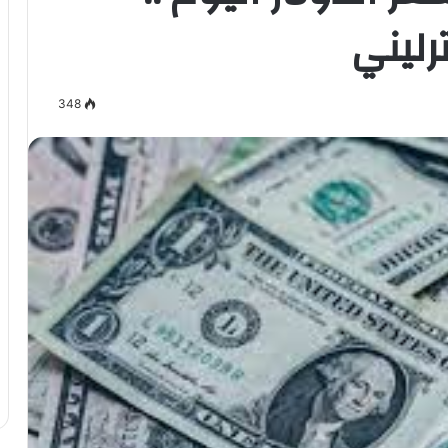
رليني
348