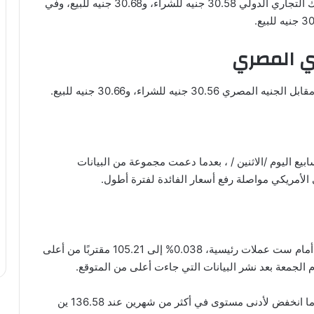
وفي البنوك الخاصة، سجل سعر صرف الدولار في البنك التجاري الدولي 30.58 جنيه للشراء، و30.68 جنيه للبيع، وفي
زي المصري
يه للشراء، و30.66 جنيه للبيع.
يع اليوم /الاثنين / ، بعدما دعمت مجموعة من البيانات
ي الأمريكي مواصلة رفع أسعار الفائدة لفترة أطول.
وارتفع مؤشر الدولار، الذي يقيس أداء العملة الأمريكية أمام ست عملات رئيسية، 0.038% إلى 105.21 مقتربًا من أعلى
وارتفع الين الياباني 0.12 % إلى 136.29 ين للدولار بعدما انخفض لأدنى مستوى في أكثر من شهرين عند 136.58 ين