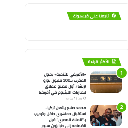
تابعنا على فيسبوك
الأكثر قراءة
«الأفريقي للتنمية» يمول
المغرب بـ100 مليون يورو
لإنشاء أول مصنع عملاق
لبطاريات الليثيوم في أفريقيا
منذ 13 ساعة
محمد صلاح يشعل تركيا..
استقبال جماهيري حافل وترحيب
بـ”الملك المصري” قبل
انضمامه إلى طرابزون سبور