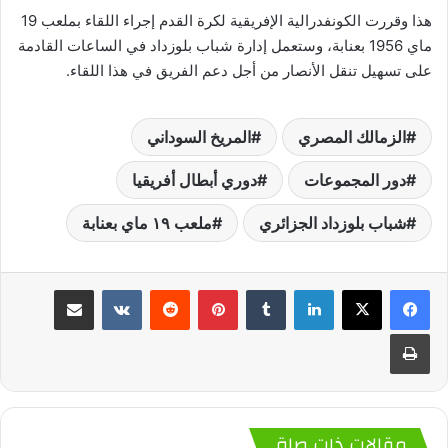
هذا وقررت الكونفدرالية الإفريقية لكرة القدم إجراء اللقاء بملعب 19
ماي 1956 بعنابة، وستعمل إدارة شباب بلوزداد في الساعات القادمة
على تسهيل تنقل الأنصار من أجل دعم الفريق في هذا اللقاء.
الزمالك المصري
المريخ السوداني
دور المجموعات
دوري أبطال أفريقيا
شباب بلوزداد الجزائري
ملعب ١٩ ماي بعنابة
لينكدإن
‏Tumblr
بينتيريست
‏Reddit
‏VKontakte
مشاركة عبر البريد
طباعة
مقالات ذات صلة