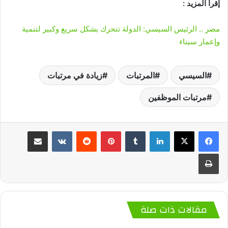
إقرأ المزيد :
مصر .. الرئيس السيسي: الدولة تتحرك بشكل سريع وكبير لتنمية
وإعمار سيناء
السيسي
المرتبات
زيادة في مرتبات
مرتبات الموظفين
لينكدإن
‏Tumblr
بينتيريست
‏Reddit
‏VKontakte
مشاركة عبر البريد
طباعة
مقالات ذات صلة