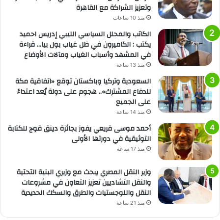
وتعزيز الشراكة مع القاهرة
منذ 10 ساعات
الكاتب والمحلل السياسي الليبي إدريس احميد
يكتب : الكاميرون في ظل غياب بول بيا… قراءة
في المشهد وأسباب الغياب ومآلات الأوضاع
منذ 13 ساعة
السعودية وتركيا وباكستان توقع «اتفاقية مكة
للدفاع المشترك».. هجوم على دولة يُعد اعتداءً
على الجميع
منذ 14 ساعة
أحمد موسى قريعي يفوز بجائزة دينق قوج للكتابة
التوثيقية في دورتها الأولى
منذ 17 ساعة
وزير النقل المصري يبحث مع وزيري البنية التحتية
والنقل التشاديين تعزيز التعاون في مشروعات
النقل واللوجستيات والطرق والسكك الحديدية
منذ 21 ساعة