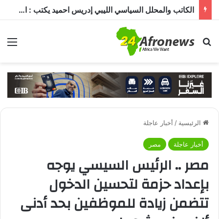
الكاتب والمحلل السياسي الليبي إدريس احميد يكتب : الكاميرون في ظل غياب بول بيا… قراءة في المشهد وأسباب الغياب ومآلات الأوضاع
بحث عن
الق
الرئيسية
/
أخبار عاجلة
أخبار عاجلة
مصر
مصر .. الرئيس السيسي يوجه
بإعداد حزمة لتحسين الدخول
تتضمن زيادة للموظفين بحد أدنى