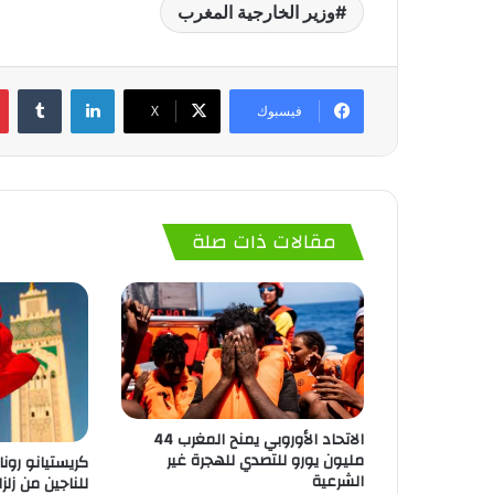
وزير الخارجية المغرب
لينكدإن
‏Tumblr
فيسبوك
‫X
مقالات ذات صلة
الاتحاد الأوروبي يمنح المغرب 44
مليون يورو للتصدي للهجرة غير
كريستيانو رونا
الشرعية
للناجين من زلز