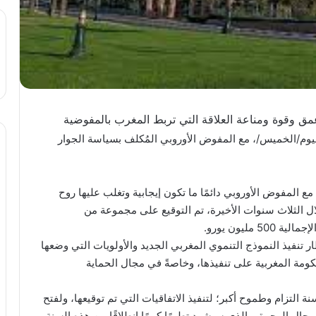
مق وقوة ومناعة العلاقة التي تربط المغرب بالمفوضية
ليوم/الخميس/، مع المفوض الأوروبي المُكلف بسياسة الجوار
 المفوض الأوروبي دائمًا ما تكون إيجابية وتغلب عليها روح
لال الثلاث سنوات الأخيرة، تم التوقيع على مجموعة من
مليون يورو.
ر تنفيذ النموذج التنموي المغربي الجديد والأولويات التي وضعها
ومة المغربية على تنفيذها، وخاصةً في مجال الحماية
بوريطة ” إن المغرب يطمح في أن يكون 2023، سنة التزام وطموح أكبر؛ لتنفيذ الاتفاقيات التي تم توقيعها، ولفتح
ال الهجرة، والذي سيشهد تطورًا كبيرًا انطلاقًا من هذه السنة.