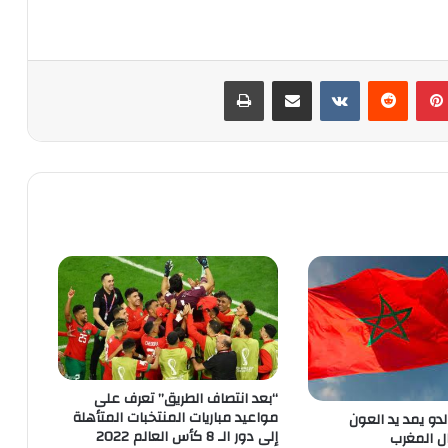
بينتيريست
‏Reddit
‏VKontakte
مشاركة عبر البريد
طباعة
“بعد انتصاف الطريق” تعرف على
مواعيد مباريات المنتخبات المتأهلة
لدو يمد يد العون
إلى دور الـ 8 كأس العالم 2022
ال المغرب