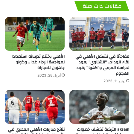
مقالات ذات صلة
مفاجأة في تشكيل الأهلي في
الأهلي يختتم تدريباته استعدادا
لقاء الوداد.. “الشناوي” يعود
لمواجهة الرجاء غدا .. وكولر:
لحراسة المرمى و”كهربا” يقود
جاهزون للمباراة
الهجوم
أبريل 28, 2023
يونيو 11, 2023
aksam التركية تكشف خطوات
نتائج مباريات الأهلي المصري في