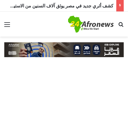
كشف أثري جديد في مصر يوثق آلاف السنين من الاستيطان البشري.. اكتشاف جبانة من عصر ما قبل الأسرات حتى العصرين اليوناني والروماني
بحث عن
الق