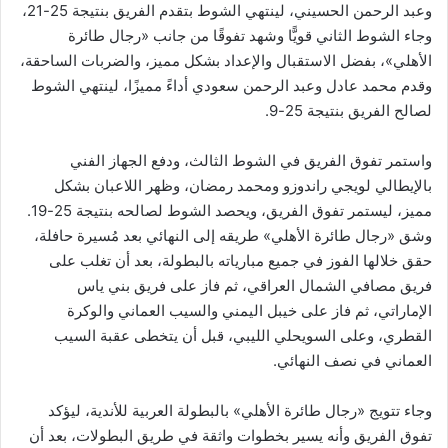
وعبد الرحمن الحسيني، لينتهي الشوط بتقدم الفريق بنتيجة 25-21،
وجاء الشوط الثاني قويًّا وشهد تفوقًا من جانب «رجال طائرة
الأهلي»، بفضل الاستقبال والإعداد بشكل مميز، والضربات الساحقة،
وقدم محمد عادل وعبد الرحمن سعودي أداءً مميزًا، لينتهي الشوط
لصالح الفريق بنتيجة 25-9.
واستمر تفوق الفريق في الشوط الثالث، ودفع الجهاز الفني
بالإيطالي لويجي راندوزو ومحمد رمضان، وظهر اللاعبان بشكل
مميز، ليستمر تفوق الفريق، ويحصد الشوط لصالحه بنتيجة 25-19.
وشق «رجال طائرة الأهلي» طريقه إلى النهائي بعد مُسيرة حافلة،
حقق خلالها الفوز في جميع مبارياته بالبطولة، بعد أن تغلب على
فريق مصافي الشمال العراقي، ثم فاز على فريق بني ياس
الإماراتي، ثم فاز على خيبل اليمني والسيب العماني والوكرة
القطري، وعلى السويحلي الليبي، قبل أن يتخطى عقبة السيب
العماني في نصف النهائي.
وجاء تتويج «رجال طائرة الأهلي» بالبطولة العربية للأندية، ليؤكد
تفوق الفريق وأنه يسير بخطوات واثقة في طريق البطولات، بعد أن