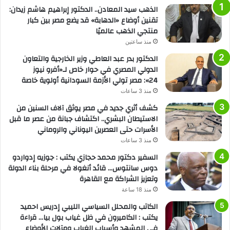
الذهب سيد المعادن.. الدكتور إبراهيم هاشم زيدان:
تقنين أوضاع «الدهابة» قد يضع مصر بين كبار
منتجي الذهب عالميًا
منذ ساعتين
الدكتور بدر عبد العاطي وزير الخارجية والتعاون
الدولي المصري في حوار خاص لـ«أفرو نيوز
24»: مصر تولي الأزمة السودانية أولوية خاصة
منذ 3 ساعات
كشف أثري جديد في مصر يوثق آلاف السنين من
الاستيطان البشري.. اكتشاف جبانة من عصر ما قبل
الأسرات حتى العصرين اليوناني والروماني
منذ 3 ساعات
السفير دكتور محمد حجازي يكتب : جوزيه إدواردو
دوس سانتوس… قائد أنغولا في مرحلة بناء الدولة
وتعزيز الشراكة مع القاهرة
منذ 18 ساعة
الكاتب والمحلل السياسي الليبي إدريس احميد
يكتب : الكاميرون في ظل غياب بول بيا… قراءة
في المشهد وأسباب الغياب ومآلات الأوضاع