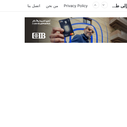
محمد صلاح يشعل تركيا.. استقبال جماهيري حافل وترحيب بـ”الملك المصري” قبل انضمامه إلى طرابزون سبور
Privacy Policy
من نحن
اتصل بنا