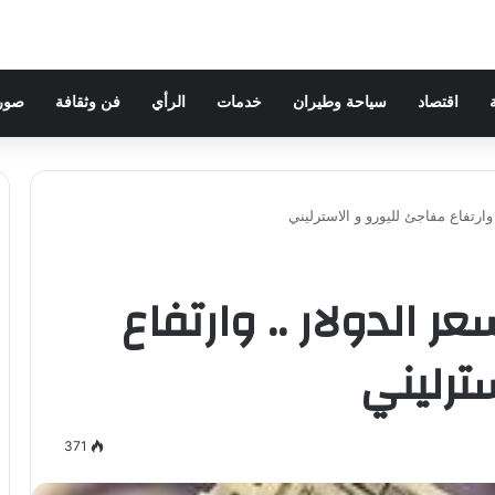
اقتصاد
سياحة وطيران
خدمات
الرأي
فن وثقافة
صور 
وارتفاع مفاجئ لليورو و الاسترليني
ر الدولار .. وارتفاع
ترليني
371