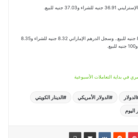
37.0 جنيه للبيع.
وعربيا.. سجل الريال السعودي 8.13 جنيه للشراء و8.17 جنيه للبيع.. وسجل الدرهم الإماراتي 8.32 جنيه للشراء و8.35
ري في بداية التعاملات الأسبوعية
الدولار
الدولار الأمريكي
الدينار الكويتي
 اليوم
بينتيريست
‏Reddit
‏VKontakte
مشاركة عبر البريد
طباعة