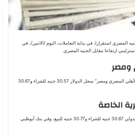
 المصري استقرارا، في بداية التعاملات، اليوم /الاثنين/، في
سترليني ارتفاعا مقابل الجنيه المصري.
 ومصر
وفي أكبر بنكين محليين من حيث الأصول والتعاملات “الأهلي المصري ومصر” سجل الدولار 30.57 جنيه للشراء و30.67
ية الخاصة
وفي البنوك الخاصة، سجل الدولار في البنك التجاري الدولي 30.67 جنيه للشراء و30.77 جنيه للبيع، وفي بنك أبوظبي