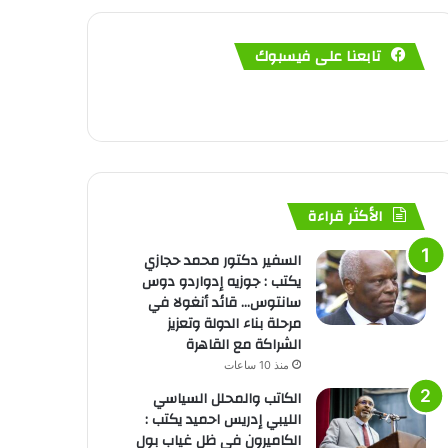
تابعنا على فيسبوك
الأكثر قراءة
السفير دكتور محمد حجازي
يكتب : جوزيه إدواردو دوس
سانتوس… قائد أنغولا في
مرحلة بناء الدولة وتعزيز
الشراكة مع القاهرة
منذ 10 ساعات
الكاتب والمحلل السياسي
الليبي إدريس احميد يكتب :
الكاميرون في ظل غياب بول