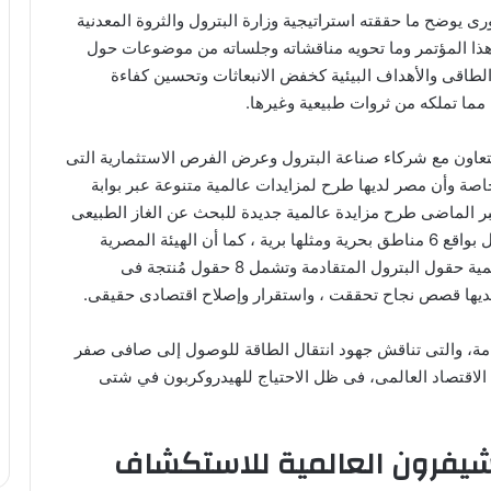
 يوضح ما حققته استراتيجية وزارة البترول والثروة المعدنية
ية هذا المؤتمر وما تحويه مناقشاته وجلساته من موضوعات حول
الطاقى والأهداف البيئية كخفض الانبعاثات وتحسين كفاءة
مما تملكه من ثروات طبيعية وغيرها.
لتعاون مع شركاء صناعة البترول وعرض الفرص الاستثمارية التى
 خاصة وأن مصر لديها طرح لمزايدات عالمية متنوعة عبر بوابة
 الماضى طرح مزايدة عالمية جديدة للبحث عن الغاز الطبيعى
والزيت الخام فى 12 منطقة بالبحر المتوسط ودلتا النيل بواقع 6 مناطق بحرية ومثلها برية ، كما أن الهيئة المصرية
العامة للبترول طرحت أول مزايدة عالمية من نوعها لتنمية حقول البترول المتقادمة وتشمل 8 حقول مُنتجة فى
يها قصص نجاح تحققت ، واستقرار وإصلاح اقتصادى حقيقى.
امة، والتى تناقش جهود انتقال الطاقة للوصول إلى صافى صفر
ى الاقتصاد العالمى، فى ظل الاحتياج للهيدروكربون في شتى
شيفرون العالمية للاستكشاف