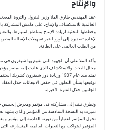
والإنتاج
عقد المهندس طارق الملا وزير البترول والثروة المعدن
العالمية للاستكشاف والإنتاج، على هامش المشاركة 
وخططها البحثية لزيادة الإنتاج بمناطق امتيازها، وال
لإعادة تصديره إلى أوروبا عبر تسهيلات الإسالة المص
من الطلب العالمى على الطاقة.
وأكد الملا على أن الجهود التى تقوم بها شيفرون فى م
مجال البحث والاستكشاف الذى عادت إليه بمصر مؤخراً،
تمتد منذ عام 1937 وزيادة دور شيفرون ك
توقيعها بشأن التعاون فى خفض الانبعاثات خلال انعقاد
الجانبين خلال الفترة الأخيرة.
تميزت به النسخة السادسة من المؤتمر والذى يشهد تطور
تحول المؤتمر اعتباراً من دورته القادمة إلى مؤتمر 
المؤتمر ليتواكب مع التغيرات العالمية المتسارعة التى