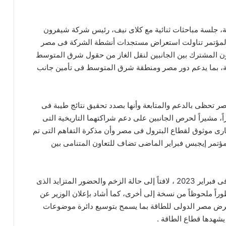
ية، جلسة مباحثات ثنائية مع كلاى نيف، رئيس شركة شيفرون
بالمؤتمر تناولت استعراض مستجدات أنشطة الشركة فى مصر
تعاون المشترك بين الجانبين لنقل الغاز من حقول شرق المتوسط
رية، بما يدعم دور مصر ومنطقة شرق المتوسط فى تأمين جانب
صر تحظى بالدعم والمتابعة وأنها بصدد تحقيق نتائج طيبة فى
 مشيراً لحرص الجانبين على دعم شراكتهما التاريخية التى
شريك استثمارى موثوق لقطاع البترول فى مصر وأن مذكرة التفاهم التى تم
 مؤتمر إيجبس فبراير الماضى تضاف للتعاون المتنامى بين
وتطرق نيف إلى مشاركته فى مؤتمر ومعرض إيجيبس فى فبراير 2023 ، لافتاً إلى حالة الزخم والحضور المتزايد الذى
اً ملحوظاً من نسخة إلى أخرى، كما أشاد بإعلان الوزير عن
ومعرض مصر الدولى للطاقة بما يسمح بتوسيع دائرة موضوعات
 يشهدها قطاع الطاقة .