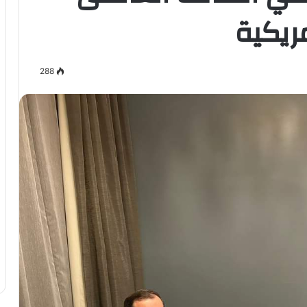
ريكية
288