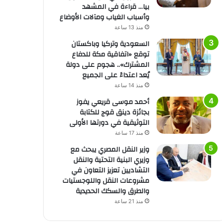
بيا… قراءة في المشهد
وأسباب الغياب ومآلات الأوضاع
منذ 13 ساعة
السعودية وتركيا وباكستان
توقع «اتفاقية مكة للدفاع
المشترك».. هجوم على دولة
يُعد اعتداءً على الجميع
منذ 14 ساعة
أحمد موسى قريعي يفوز
بجائزة دينق قوج للكتابة
التوثيقية في دورتها الأولى
منذ 17 ساعة
وزير النقل المصري يبحث مع
وزيري البنية التحتية والنقل
التشاديين تعزيز التعاون في
مشروعات النقل واللوجستيات
والطرق والسكك الحديدية
منذ 21 ساعة