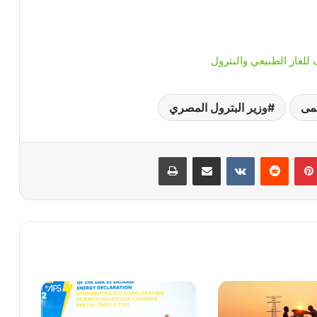
للغاز الطبيعي والبترول
لمى
وزير البترول المصري
بينتيريست
‏Reddit
‏VKontakte
مشاركة عبر البريد
طباعة