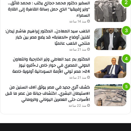
السفير دكتور محمد حجازي يكتب : محمد فائق…
“وزير إفريقيا” الذي حمل رسالة القاهرة إلى القارة
السمراء
منذ 14 ساعة
الذهب سيد المعادن.. الدكتور إبراهيم هاشم زيدان:
تقنين أوضاع «الدهابة» قد يضع مصر بين كبار
منتجي الذهب عالميًا
منذ 21 ساعة
الدكتور بدر عبد العاطي وزير الخارجية والتعاون
الدولي المصري في حوار خاص لـ«أفرو نيوز
24»: مصر تولي الأزمة السودانية أولوية خاصة
منذ 21 ساعة
كشف أثري جديد في مصر يوثق آلاف السنين من
الاستيطان البشري.. اكتشاف جبانة من عصر ما قبل
الأسرات حتى العصرين اليوناني والروماني
منذ 22 ساعة