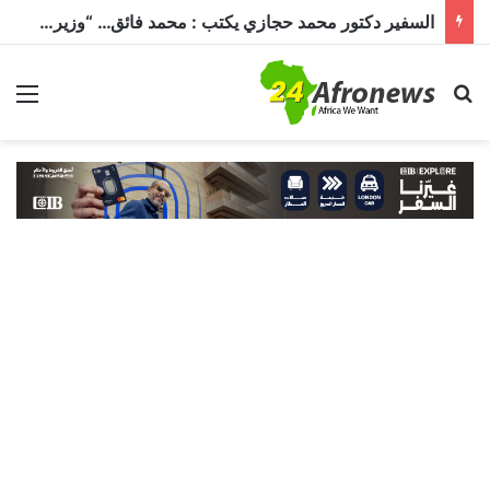
السفير دكتور محمد حجازي يكتب : محمد فائق… “وزير إفريقيا” الذي حمل رسالة القاهرة إلى القارة السمراء
بحث عن
الق