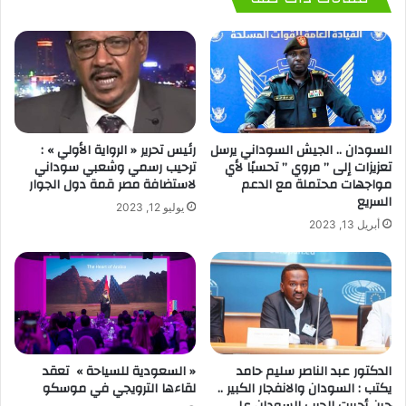
السودان .. الجيش السوداني يرسل
رئيس تحرير « الرواية الأولي » :
تعزيزات إلى ” مروي ” تحسبًا لأي
ترحيب رسمي وشعبي سوداني
مواجهات محتملة مع الدعم
لاستضافة مصر قمة دول الجوار
السريع
يوليو 12, 2023
أبريل 13, 2023
الدكتور عبد الناصر سليم حامد
« السعودية للسياحة » تعقد
يكتب : السودان والانفجار الكبير ..
لقاءها الترويجي في موسكو
حين أجبرت الحرب السودان على