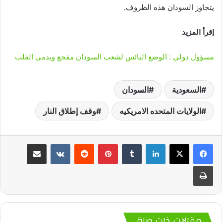
يتجاوز السودان هذه الظروف.
إقرأ المزيد
مسؤول دولي : الوضع اليائس لشعب السودان مفجع ويدمى القلب
السعودية
السودان
الولايات المتحده الامريكيه
وقف إطلاق النار
لينكدإن
‏Tumblr
بينتيريست
‏Reddit
‏VKontakte
مشاركة عبر البريد
طباعة
مقالات ذات صلة