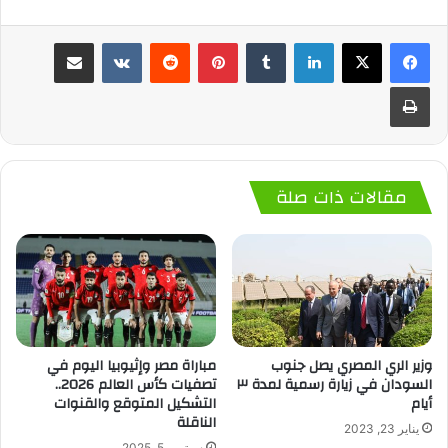
لينكدإن
‏Tumblr
بينتيريست
‏Reddit
‏VKontakte
مشاركة عبر البريد
طباعة
مقالات ذات صلة
وزير الري المصري يصل جنوب
مباراة مصر وإثيوبيا اليوم في
السودان في زيارة رسمية لمدة ٣
تصفيات كأس العالم 2026..
أيام
التشكيل المتوقع والقنوات
الناقلة
يناير 23, 2023
سبتمبر 5, 2025