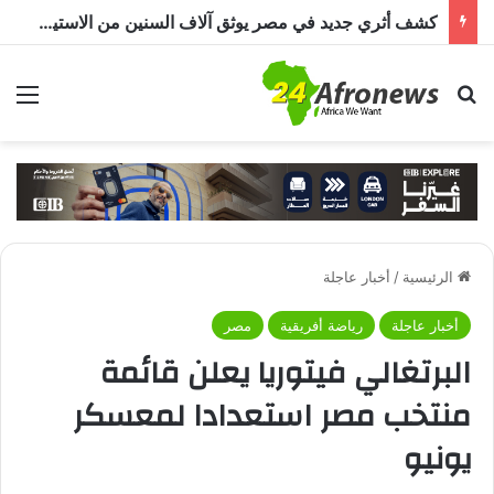
كشف أثري جديد في مصر يوثق آلاف السنين من الاستيطان البشري.. اكتشاف جبانة من عصر ما قبل الأسرات حتى العصرين اليوناني والروماني
بحث عن
الق
الرئيسية
/
أخبار عاجلة
أخبار عاجلة
رياضة أفريقية
مصر
البرتغالي فيتوريا يعلن قائمة
منتخب مصر استعدادا لمعسكر
يونيو