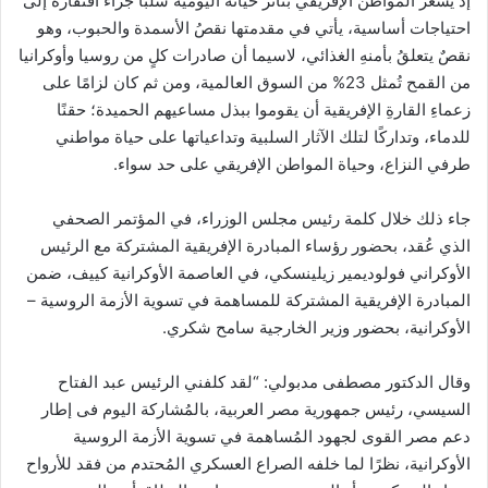
إذ يشعر المواطنُ الإفريقي بتأثر حياته اليومية سلبًا جراء افتقاره إلى
احتياجات أساسية، يأتي في مقدمتها نقصُ الأسمدة والحبوب، وهو
نقصٌ يتعلقُ بأمنهِ الغذائي، لاسيما أن صادرات كلٍ من روسيا وأوكرانيا
من القمح تُمثل 23% من السوق العالمية، ومن ثم كان لزامًا على
زعماءِ القارةِ الإفريقية أن يقوموا ببذل مساعيهم الحميدة؛ حقنًا
للدماء، وتداركًا لتلك الآثار السلبية وتداعياتها على حياة مواطني
طرفي النزاع، وحياة المواطن الإفريقي على حد سواء.
جاء ذلك خلال كلمة رئيس مجلس الوزراء، في المؤتمر الصحفي
الذي عُقد، بحضور رؤساء المبادرة الإفريقية المشتركة مع الرئيس
الأوكراني فولوديمير زيلينسكي، في العاصمة الأوكرانية كييف، ضمن
المبادرة الإفريقية المشتركة للمساهمة في تسوية الأزمة الروسية –
الأوكرانية، بحضور وزير الخارجية سامح شكري.
وقال الدكتور مصطفى مدبولي: “لقد كلفني الرئيس عبد الفتاح
السيسي، رئيس جمهورية مصر العربية، بالمُشاركة اليوم فى إطار
دعم مصر القوى لجهود المُساهمة في تسوية الأزمة الروسية
الأوكرانية، نظرًا لما خلفه الصراع العسكري المُحتدم من فقد للأرواح