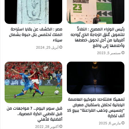
رئيس الوزراء المصري : النفاذُ
مصر : الكشف عن بقايا استراحة
للتمويل عُنق الزجاجة الذي يُواجه
الملك تحتمس بتل حبوة بشمال
أفريقيا من أجل تحويل خططها
سيناء
وأحلامها إلى واقع
أبريل 25, 2024
سبتمبر 5, 2023
تمهيدًا لافتتاحه: طوكيو العاصمة
اليابانية تحتفل باستقبال معرض
قبل سوبر اليوم… 7 مواجهات من
“رمسيس وذهب الفراعنة” ببيع 15
قبل لقطبي الكرة المصرية..
ألف تذكرة
أفضلية للأهلي
مارس 6, 2025
أكتوبر 28, 2022