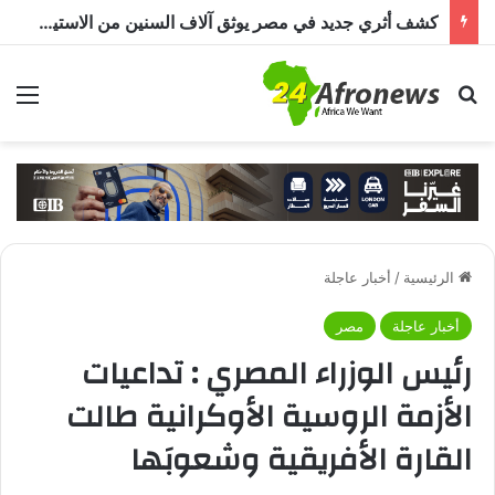
كشف أثري جديد في مصر يوثق آلاف السنين من الاستيطان البشري.. اكتشاف جبانة من عصر ما قبل الأسرات حتى العصرين اليوناني والروماني
بحث عن
الق
الرئيسية
/
أخبار عاجلة
أخبار عاجلة
مصر
رئيس الوزراء المصري : تداعيات
الأزمة الروسية الأوكرانية طالت
القارة الأفريقية وشعوبَها