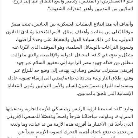
سواء العسكريين أو المدنيين، وتدمير واسع النطاق أدى إلى نزوح
الملايين من المدنيين وأهدر مًقدرات الشعوب”.
وأضاف أنه منذ اندلاع العمليات العسكرية بين الجانبين، تبنت مصرُ
موقفًا يُعلى من مقاصد وأهداف ميثاق الأمم المُتحدة ومُبادئ القانون
الدولي، بما في ذلك سيادة الدول والحفاظ على وحدة أراضيها،
وتسويةِ النزاعات بالوسائل السلمية، وهو الموقف الذي عَبّرنا عنه
بشكل واضح، في كافة المحافل الدولية والإقليمية، والذي ما زالت
تنطلق من خلاله جهود مصر الرامية إلى تحقيق السلام عبر جهد
إفريقي مشترك.. مخلص وصادق.. يهدف إلى وضع حد للنزاع عبر
وقفٍ إطلاقِ النارِ وبدء محادثات بناءة تُفضي الى إرساء تسوية عادلة
ومستدامة للنزاع تضمنُ صَونَ السلم والأمن الدوليين وتُنهي المُعاناة
الإنسانية التي تَلحقُ بالمدنيين.
وتابع: “لقد استمعنا لرؤية الرئيس زيلينسكي للأزمة الجارية وتداعياتِها
المتزايدة، وتناولت مباحثاتُنا شرحاً واضحاً ومُفصّلاً للمسعى الإفريقي
الذي يأخذُ في الاعتبار ما أفرزته هذه الأزمة من تداعيات، وما ولدته
من تحديات تدفع باتجاه أهمية التحرك لتسوية الأزمة، بعيداً عن