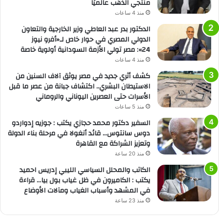
منتجي الذهب عالميًا
منذ 4 ساعات
الدكتور بدر عبد العاطي وزير الخارجية والتعاون
الدولي المصري في حوار خاص لـ«أفرو نيوز
24»: مصر تولي الأزمة السودانية أولوية خاصة
منذ 4 ساعات
كشف أثري جديد في مصر يوثق آلاف السنين من
الاستيطان البشري.. اكتشاف جبانة من عصر ما قبل
الأسرات حتى العصرين اليوناني والروماني
منذ 5 ساعات
السفير دكتور محمد حجازي يكتب : جوزيه إدواردو
دوس سانتوس… قائد أنغولا في مرحلة بناء الدولة
وتعزيز الشراكة مع القاهرة
منذ 20 ساعة
الكاتب والمحلل السياسي الليبي إدريس احميد
يكتب : الكاميرون في ظل غياب بول بيا… قراءة
في المشهد وأسباب الغياب ومآلات الأوضاع
منذ 23 ساعة