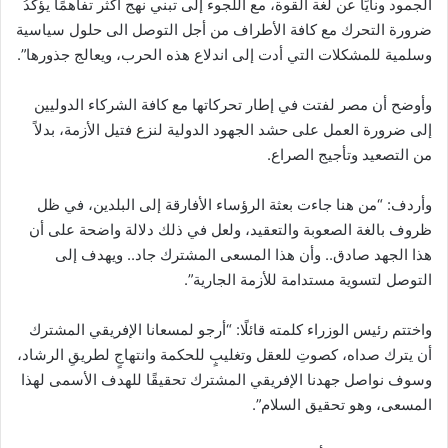
الجمود ونأيًا عن لغة القوة، مع اللجوء إلى تبني نهج أكثر تفاهمًا يؤكدُ
ضرورة التحرك مع كافة الأطراف من أجل التوصل الى حلول سياسية
وسلمية للمشكلات التي أدت إلى اندلاع هذه الحرب، ويعالج جذورها”.
وأوضح أن مصر لفتت في إطار تحركاتها مع كافة الشركاء الدوليين
إلى ضرورة العمل على حشد الجهود الدولية لنزع فتيل الأزمة، بدلاً
من التصعيد وتأجيج الصراع.
وأردف: “من هنا جاءت بعثة الرؤساء الأفارقة إلى البلدين، في ظل
ظروف بالغة الصعوبة والتعقيد، ولعل في ذلك دلالة واضحة على أن
هذا الجهد صادق.. وأن هذا المسعى المشترك جاد.. ويهدف إلى
التوصل لتسوية مستدامة للأزمة الجارية”.
واختتم رئيس الوزراء كلمته قائلًا: “أرجو لمسعانا الإفريقي المشترك
أن يترك صداه، كصوتِ للعقل وتغليبٍ للحكمة وانتهاجٍ لطريقِ الرشاد،
وسوف نواصل جهدنا الإفريقي المشترك تحقيقًا للهدف الأسمى لهذا
المسعى، وهو تحقيق السلام”.