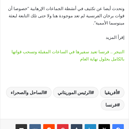
وتحدث أيضا عن تكثيف في أنشطة الجماعات الإرهابية “خصوصا أن
قوات برخان الفرنسية لم تعد موجودة هنا ولا حتى تلك التابعة لبعثة
مينوسما الأممية”.
إقرأ المزيد
النيجر .. فرنسا تعيد سفيرها في الساعات المقبلة وتسحب قواتها
بالكامل بحلول نهاية العام
أفريقيا
الرئيس الموريتاني
الساحل والصحراء
فرنسا
لينكدإن
‏Tumblr
بينتيريست
‏Reddit
‏VKontakte
مشاركة عبر البريد