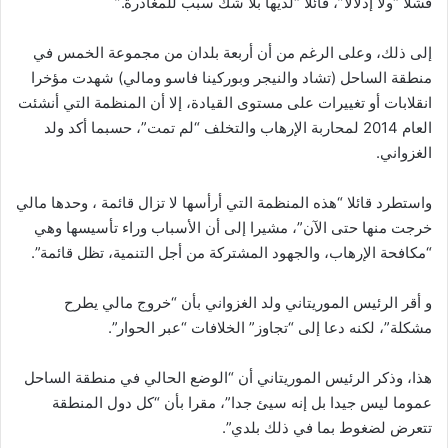
فشلا “ولا إذلالا”، قائلا “لديها بلا شك سبب للمغادرة.”
إلى ذلك، وعلى الرغم من أن أربعة بلدان من مجموعة الخمس في
منطقة الساحل (تشاد والنيجر وبوركينا فاسو ومالي) شهدت مؤخرا
انقلابات أو تغييرات على مستوى القيادة، إلا أن المنظمة التي أنشئت
العام 2014 لمحاربة الإرهاب والتخلف “لم تمت”، حسبما أكد ولد
الغزواني.
واستطرد قائلا “هذه المنظمة التي أرأسها لا تزال قائمة ، وحدها مالي
خرجت منها حتى الآن”، مشيرا إلى أن الأسباب وراء تأسيسها وهي
“مكافحة الإرهاب، والجهود المشتركة من أجل التنمية، تظل قائمة”.
و أقر الرئيس الموريتاني ولد الغزواني بأن “خروج مالي يطرح
مشكلة”، لكنه دعا إلى “تجاوز” الخلافات “عبر الحوار”.
هذا، وذكر الرئيس الموريتاني أن “الوضع الحالي في منطقة الساحل
عموما ليس جيدا بل إنه سيئ جدا”، مقرا بأن “كل دول المنطقة
تتعرض لضغوط بما في ذلك بلدي”.