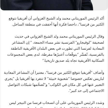
أكد الرئيس الموريتاني محمد ولد الشيخ الغزواني أن أفريقيا تتوقع
الكثير من فرنسا”، داحضا فكرة أنها أخفقت في منطقة الساحل.
وقال الرئيس الموريتاني محمد ولد الشيخ الغزواني في حديث
لصحيفة “لوفيجارو” الفرنسية نشر مساء الجمعة، ” إن المشاعر
المعادية لفرنسا التي تطورت في بعض البلدان الأفريقية الناطقة
بالفرنسية، تُفسَّر “بتوقّعات أعتبرُها مفرطة، لدى بعض المجموعات
السكانية الأفريقية تجاه بلد صديق تاريخيا.”
وأضاف “أفريقيا تتوقع الكثير من فرنسا”، معتبرا أن المشاعر المعادية
لباريس تعكس خصوصا “شعبوية خبيثة” لا تنفرد بها أفريقيا بل “يجري
التعبير عنها في كل مكان في الكوكب” و”تُضخّمها شبكات التواصل
الاجتماعي إلى حد كبير”.
وشدد الرئيس الموريتاني على أن انسحاب فرنسا من النيجر ليس