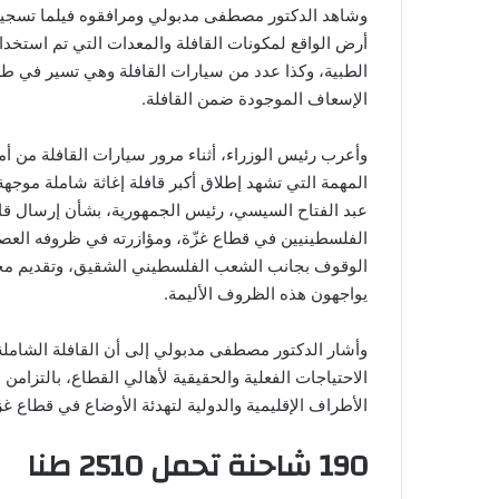
وشاهد الدكتور مصطفى مدبولي ومرافقوه فيلما تسجيليا 
أرض الواقع لمكونات القافلة والمعدات التي تم استخد
الطبية، وكذا عدد من سيارات القافلة وهي تسير في طر
الإسعاف الموجودة ضمن القافلة.
وأعرب رئيس الوزراء، أثناء مرور سيارات القافلة من أم
المهمة التي تشهد إطلاق أكبر قافلة إغاثة شاملة موجهة
عبد الفتاح السيسي، رئيس الجمهورية، بشأن إرسال قاف
الفلسطينيين في قطاع غزّة، ومؤازرته في ظروفه العصيب
الوقوف بجانب الشعب الفلسطيني الشقيق، وتقديم مخت
يواجهون هذه الظروف الأليمة.
وأشار الدكتور مصطفى مدبولي إلى أن القافلة الشاملة
الاحتياجات الفعلية والحقيقية لأهالي القطاع، بالتزا
الأطراف الإقليمية والدولية لتهدئة الأوضاع في قطاع غز
190 شاحنة تحمل 2510 طنا