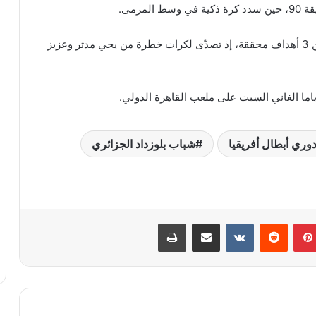
مرمى.
وأنقذ الحارس أليكسيس قندوز مرمى شباب بلوزداد من 3 أهداف محققة، إذ تصدّى لكرات خطرة من يحي مدثر وعزيز
اما الغاني السبت على ملعب القاهرة الدولي.
وري أبطال أفريقيا
شباب بلوزداد الجزائري
بينتيريست
‏Reddit
‏VKontakte
مشاركة عبر البريد
طباعة