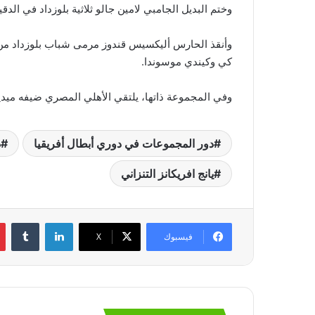
وختم البديل الجامبي لامين جالو ثلاثية بلوزداد في الدقيقة 90، حين سدد كرة ذكية في وسط ال
كي وكيندي موسوندا.
وفي المجموعة ذاتها، يلتقي الأهلي المصري ضيفه ميدي
دور المجموعات في دوري أبطال أفريقيا
د
يانج افريكانز التنزاني
لينكدإن
‏Tumblr
فيسبوك
‫X