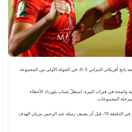
حقق نادي شباب بلوزداد الجزائري فوزاً مريحاً على ضيفه يانج أفريكانز التنزاني 3-0، في الجولة الأولى من المجموعة
لية واضحة في فترات كثيرة، استغلّ شباب بلوزداد الأخطاء
بمرحلة المجموعات.
وسجل عبد الرؤوف بن غيث الهدف الأول لبطل الجزائر في الدقيقة 10، قبل أن يضيف زميله عبد الرحمن مزيان الهدف