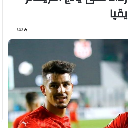
قيا
302