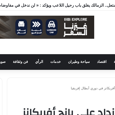
اقتصاد
سياحة وطيران
خدمات
الرأي
فن وثقافة
صور 
فريكانز في دوري أبطال إفريقيا
اد على يانج أفريكانز