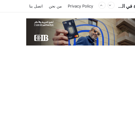
الكاتب والمحلل السياسي الليبي إدريس احميد يكتب : الكاميرون في ظل غياب بول بيا… قراءة في المشهد وأسباب الغياب ومآلات الأوضاع
Privacy Policy
من نحن
اتصل بنا