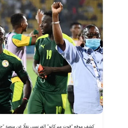
كشف موقع “فوت ميركاتو” الفرنسي نقلًا عن منصة “ج