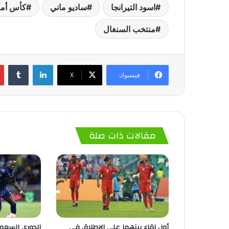
اسود التيرانجا
ساديو ماني
كأس أمم 
منتخب السنغال
لينكدإن
‏Tumblr
فيسبوك
‫X
مقالات ذات صلة
أول لقاء بينهما على الإطلاق في
الدوري السعودي