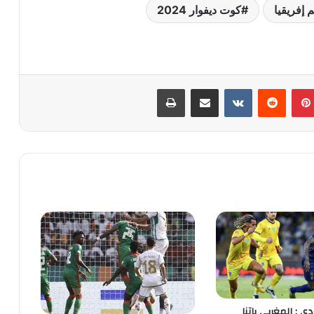
إفريقيا
كوت ديفوار 2024
بينتيريست
‏Reddit
‏VKontakte
مشاركة عبر البريد
طباعة
 : المغربي باتنا