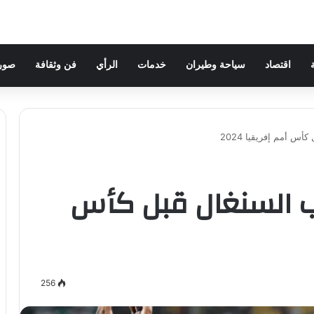
اقتصاد
سياحة وطيران
خدمات
الرأي
فن وثقافة
صور 
س أمم إفريقيا 2024
ب السنغال قبل كأس
256