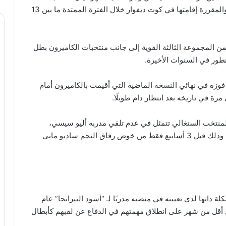
السنغال، قبل خوضه نهائيات كأس أمم أفريقيا 2023، والمقررة إقامتها في كوت ديفوار خلال الفترة الممتدة ما بين 13
ن المجموعة الثالثة القوية إلى جانب منتخبات الكاميرون بطل
وزه في نهائي النسخة الماضية التي أقيمت بالكاميرون أمام
رة في تاريخه بعد انتظار دام طويلًا.
المنتخب السنغالي تتمثل في عدم تلقي مدربه أليو سيسي،
وأعضاء طاقمه الفني لرواتبهم منذ شهر يونيو الماضي، وذلك قبل 3 أسابيع فقط من خوض رفاق النجم ساديو ماني
تها لدى تعيينه في منصبه مدربًا لـ “أسود التيرانجا” عام
قبل أقل من شهر على انطلاق مهمتهم في الدفاع عن لقبهم كأبطال