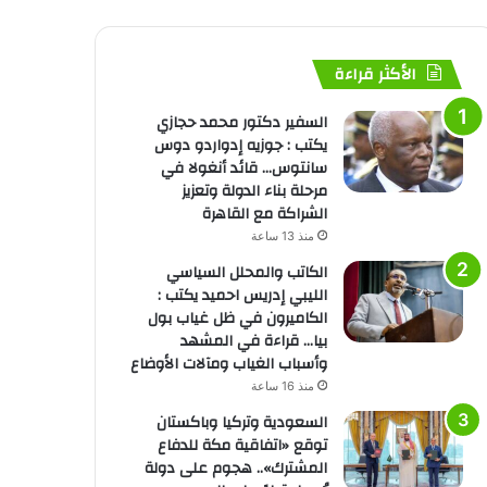
الأكثر قراءة
السفير دكتور محمد حجازي
يكتب : جوزيه إدواردو دوس
سانتوس… قائد أنغولا في
مرحلة بناء الدولة وتعزيز
الشراكة مع القاهرة
منذ 13 ساعة
الكاتب والمحلل السياسي
الليبي إدريس احميد يكتب :
الكاميرون في ظل غياب بول
بيا… قراءة في المشهد
وأسباب الغياب ومآلات الأوضاع
منذ 16 ساعة
السعودية وتركيا وباكستان
توقع «اتفاقية مكة للدفاع
المشترك».. هجوم على دولة