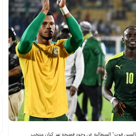
السين فوت” السنغالية عن وجود فضيحة تهز كيان منتخب