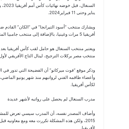
يناير وحتى 11 فبراير2024.
ويشارك منتخب “أسود التيرانجا” في “الكان” القادم ضم
أفريقيا 5 مرات وغينيا، بالإضافة إلى منتخب جامبيا المتطور في السنوات الأخيرة.
ويعتبر منتخب السنغال هو حامل لقب كأس أفريقيا بعد ف
منتخب مصر بركلات الترجيح، لينال التاج الأفريقي لأول م
وذكر موقع “فوت ميركاتو” أن الفضيحة التي تدور في 
لكأس أفريقيا.
مدرب السنغال لم يحصل على رواتبه لأشهر عديدة
وأضاف المصدر نفسه، أن المدرب سيسي تعرض للمشكلة ذا
2015، ولكن هذه المشكلة تكررت معه ومع معاونيه 
لأفريقيا.