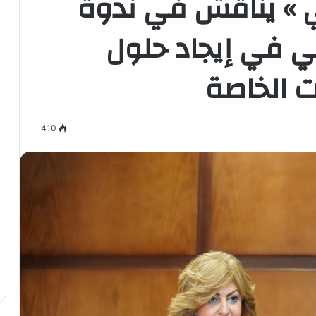
ي » يناقش في ندوة
عي في إيجاد حلول
ت الخاصة
410