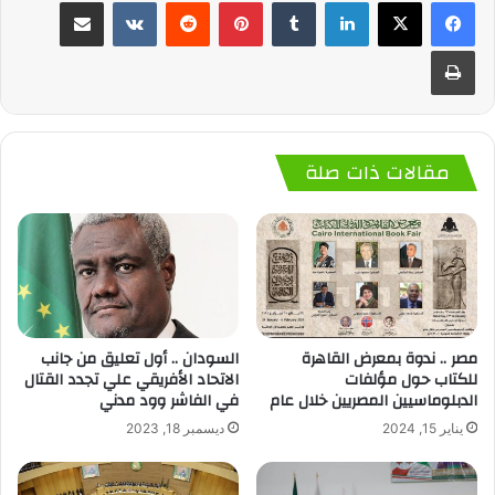
لينكدإن
‏Tumblr
بينتيريست
‏Reddit
‏VKontakte
مشاركة عبر البريد
طباعة
مقالات ذات صلة
مصر .. ندوة بمعرض القاهرة
السودان .. أول تعليق من جانب
للكتاب حول مؤلفات
الاتحاد الأفريقي علي تجدد القتال
الدبلوماسيين المصريين خلال عام
في الفاشر وود مدني
يناير 15, 2024
ديسمبر 18, 2023