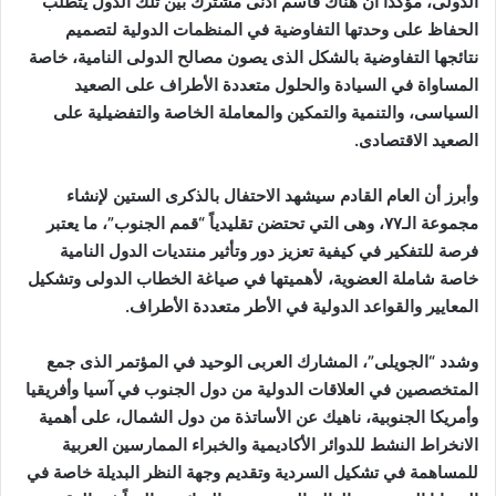
الدولى، مؤكداً أن هناك قاسم أدنى مشترك بين تلك الدول يتطلب
الحفاظ على وحدتها التفاوضية في المنظمات الدولية لتصميم
نتائجها التفاوضية بالشكل الذى يصون مصالح الدولى النامية، خاصة
المساواة في السيادة والحلول متعددة الأطراف على الصعيد
السياسى، والتنمية والتمكين والمعاملة الخاصة والتفضيلية على
الصعيد الاقتصادى.
وأبرز أن العام القادم سيشهد الاحتفال بالذكرى الستين لإنشاء
مجموعة الـ٧٧، وهى التي تحتضن تقليدياً “قمم الجنوب”، ما يعتبر
فرصة للتفكير في كيفية تعزيز دور وتأثير منتديات الدول النامية
خاصة شاملة العضوية، لأهميتها في صياغة الخطاب الدولى وتشكيل
المعايير والقواعد الدولية في الأطر متعددة الأطراف.
وشدد “الجويلى”، المشارك العربى الوحيد في المؤتمر الذى جمع
المتخصصين في العلاقات الدولية من دول الجنوب في آسيا وأفريقيا
وأمريكا الجنوبية، ناهيك عن الأساتذة من دول الشمال، على أهمية
الانخراط النشط للدوائر الأكاديمية والخبراء الممارسين العربية
للمساهمة في تشكيل السردية وتقديم وجهة النظر البديلة خاصة في