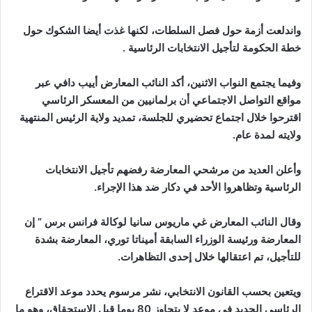
واندلعت أزمة حول فصل السلطات، لكنها غذت أيضا الشكوك حول
خطة الحكومة لتأجيل الانتخابات الرئاسية .
وفيما يجتمع النواب الاثنين، أكد النائب المعارض أييب دافي عبر
مواقع التواصل الاجتماعي أن برلمانيين من المعسكر الرئاسي
اقترحوا خلال اجتماع تحضيري للجلسة، تمديد ولاية الرئيس المنتهية
ولايته لمدة عام.
وأعلن العديد من مرشحي المعارضة رفضهم تأجيل الانتخابات
الرئاسية وتظاهروا الأحد في دكار ضد هذا الإجراء.
وقال النائب المعارض غي ماريوس سانيا لوكالة فرانس برس ” إن
المعارضة ورئيسة الوزراء السابقة أميناتا توري، المعارضة بشدة
للتأجيل، تم اعتقالها خلال إحدى التظاهرات.
ويتعين بحسب القانون الانتخابي، نشر مرسوم يحدد موعد الاقتراع
الرئاسي الجديد في موعد لا يتجاوز 80 يوما قبل الاستحقاق، وهو ما