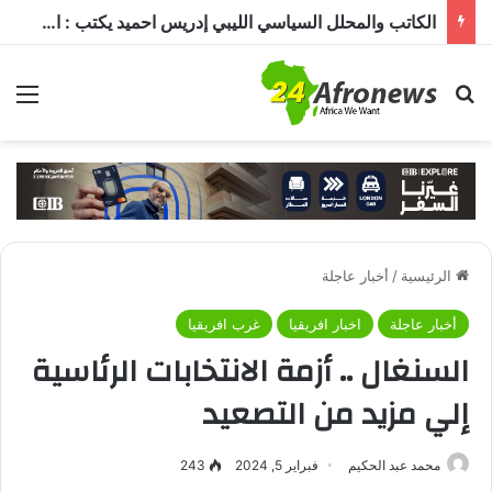
الكاتب والمحلل السياسي الليبي إدريس احميد يكتب : الكاميرون في ظل غياب بول بيا… قراءة في المشهد وأسباب الغياب ومآلات الأوضاع
بحث عن
الق
الرئيسية
/
أخبار عاجلة
أخبار عاجلة
اخبار افريقيا
غرب افريقيا
السنغال .. أزمة الانتخابات الرئاسية
إلي مزيد من التصعيد
محمد عبد الحكيم
فبراير 5, 2024
243