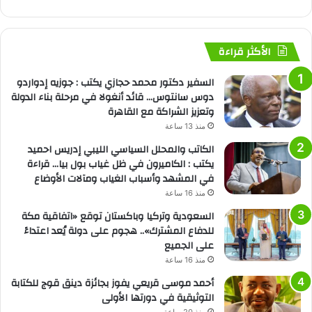
الأكثر قراءة
السفير دكتور محمد حجازي يكتب : جوزيه إدواردو
دوس سانتوس… قائد أنغولا في مرحلة بناء الدولة
وتعزيز الشراكة مع القاهرة
منذ 13 ساعة
الكاتب والمحلل السياسي الليبي إدريس احميد
يكتب : الكاميرون في ظل غياب بول بيا… قراءة
في المشهد وأسباب الغياب ومآلات الأوضاع
منذ 16 ساعة
السعودية وتركيا وباكستان توقع «اتفاقية مكة
للدفاع المشترك».. هجوم على دولة يُعد اعتداءً
على الجميع
منذ 16 ساعة
أحمد موسى قريعي يفوز بجائزة دينق قوج للكتابة
التوثيقية في دورتها الأولى