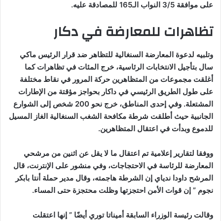
على موافقة 3/5 النواب الـ165 للمصادقة عليه.
تظاهرات للمعارضة في دكار
وتلبيه لدعوة المعارضة السنغالية للتظاهر ضد قرار الرئيس ماكي
سال بتأجيل الانتخابات الرئاسية، خرج المئات في تظاهرات كما
أغلقت مجموعات من المتظاهرين حركة المرور في نقاط مختلفة
على طول الطريق الرئيسي في داكار بحواجز مؤقتة من الإطارات
المشتعلة. وفي إحدى المناطق، خرج نحو 200 شخص إلى الشوارع
الجانبية حيث أطلقت شرطة مكافحة الشغب السنغالية الغاز المسيل
للدموع وبدأت في اعتقال المتظاهرين.
ووفقا لتقارير إعلامية تم اعتقال ما لا يقل عن اثنين من مرشحي
المعارضة للرئاسة في الاحتجاجات، وفي منشور على الإنترنت، قال
المرشح داودا ندياي إن الشرطة هاجمته، وقال مدير حملة أنتا بابكر
نجوم ” إن قوات الأمن احتجزتها وظلت محتجزة حتى المساء.
وقالت رئيسة الوزراء السابقة أميناتا توري أيضًا ” إنها اعتقلت