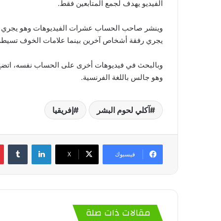
الفيديو يهدف لجمع المتابعين فقط.
وينشر صاحب الحساب عشرات الفيديوهات وهو يجري م
يجري رفقة أشخاص آخرين بينما علامات الخوف تسيطر
وبالبحث في فيديوهات أخرى على الحساب نفسه، اتضح 
وهو جالس باللغة الفرنسية.
آكلي لحوم البشر
إفريقيا
لينكدإن
‏Tumblr
فيسبوك
‫X
مقالات ذات صلة