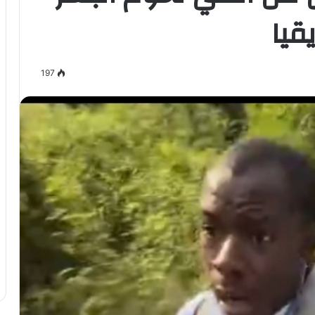
قيا
197