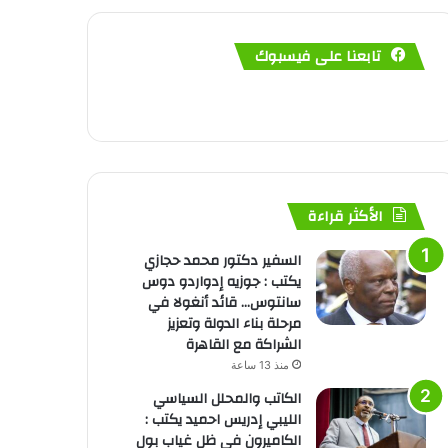
تابعنا على فيسبوك
الأكثر قراءة
السفير دكتور محمد حجازي
يكتب : جوزيه إدواردو دوس
سانتوس… قائد أنغولا في
مرحلة بناء الدولة وتعزيز
الشراكة مع القاهرة
منذ 13 ساعة
الكاتب والمحلل السياسي
الليبي إدريس احميد يكتب :
الكاميرون في ظل غياب بول