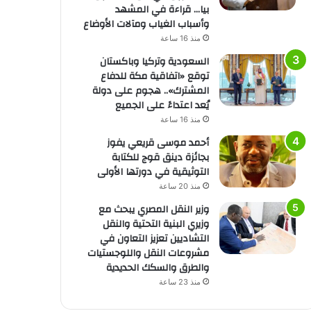
بيا… قراءة في المشهد
وأسباب الغياب ومآلات الأوضاع
منذ 16 ساعة
السعودية وتركيا وباكستان
توقع «اتفاقية مكة للدفاع
المشترك».. هجوم على دولة
يُعد اعتداءً على الجميع
منذ 16 ساعة
أحمد موسى قريعي يفوز
بجائزة دينق قوج للكتابة
التوثيقية في دورتها الأولى
منذ 20 ساعة
وزير النقل المصري يبحث مع
وزيري البنية التحتية والنقل
التشاديين تعزيز التعاون في
مشروعات النقل واللوجستيات
والطرق والسكك الحديدية
منذ 23 ساعة