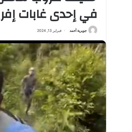
في إحدى غابات إفري
جويرية أحمد
فبراير 13, 2024