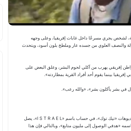
ة، لشخص يجري مسرعًا داخل غابات إفريقيا، وعلى وجهه
ة والنصف العلوي من جسده عار وملطخ بلون أسود، ويتحدث
لمواطن إفريقي يهرب من آكلي لحوم البشر، وعلق البعض على
إفريقيا بينما يقوم أحد أفراد القرية بمطاردته».
ول في بشر يأكلون بشر»، «والله رعب».
تعتبر الفيديوهات المنتشرة، أنها نُشرت على موقع الفيديوهات «تيك توك»، في حساب باسم «I S T R A E L»، يصل
 متابع، وكتب أسفل اسمه «هدفي الوصول إلى مليون متابع»، وبالتالي فإن هذا