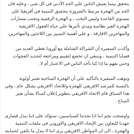
يتحقق بينما يعيش الناس علي الحد الأدنى في كل شي ، وعليه فان
الحد من الهجرة مرتبط بالضرورة بتحقيق التنمية في أفريقيا علي
مستوي القاعدة وليس النخب ، و الهجرة الرقمية وتجنب مسارات
الهجرة الغير نظامية ومدي تأثيرها علي حياة العقول الافريقية
والمهاجرين الافارقة ، و علي أهمية التمييز بين اللاجئين والمهاجرين.
وأكدت السفيرة أن الشراكة الشاملة مع أوروبا تغطي العديد من
قضايا التنمية ، وينبغي ان تخضع لتقييم ومراجعة لتحديد الفجوات
وحتي نفهم ما إذا كنا نأخذ الناس في الاعتبار أم لا.
ونوهت السفيرة بالتأكيد علي أن الهجرة المناخية تعتبر أولوية
بالنسبة للمرصد الافريقي للهجرة وللاتحاد الافريقي بشكل عام ، وفي
هذا السياق قام الاتحاد الافريقي بتطوير إعلان كمبالا بشأن تغير
المناخ .
واوضحت نجم اننا اذا تحدثنا كسياسيين، سنؤكد على اننا نبذل قصارى
جهدنا للتعاون بين الإتحاد الافريقي والاوروبي في ملفات التنمية
والهجرة ، الى ان المواطن الافريقي يرى اننا لا نبذل ما يكفي لحمايته