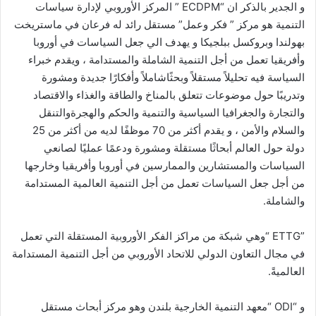
و الجدير بالذكر ان “ECDPM ” المركز الأوروبي لإدارة سياسات
التنمية هو مركز ” فكر وعمل” مستقل رائد له فرعان في ماستريخت
بهولندا وبروكسل ببلجيكا و يهدف الي جعل السياسات في أوروبا
وأفريقيا تعمل من أجل التنمية الشاملة والمستدامة ، ويقدم خبراء
السياسة فيه تحليلاً مستقلاً وبحثًاشاملاً وأفكارًا جديدة ومشورة
وتدريبًا حول موضوعات تتعلق بالمناخ والطاقة والغذاء والاقتصاد
والتجارة والجغرافيا السياسية والتنمية والحكم والهجرةوالتنقل
والسلام والأمن ، و يقدم أكثر من 70 موظفًا لديه من أكثر من 25
دولة حول العالم أبحاثًا مستقلة ومشورة ودعمًا عمليًا لصانعي
السياسات والمستشارين والممارسين في أوروبا وأفريقيا وخارجها
من أجل جعل السياسات تعمل من أجل التنمية العالمية المستدامة
والشاملة.
‏”ETTG “وهي شبكة من مراكز الفكر الأوروبية المستقلة التي تعمل
في مجال التعاون الدولي للاتحاد الأوروبي من أجل التنمية المستدامة
العالميةً.
و “ODI “معهد التنمية الخارجية بلندن وهو مركز أبحاث مستقل