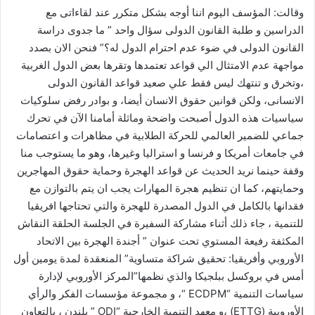
وقالت: المؤسف اليوم اننا أوجه بشكل متكرر عند لقاءاتى مع
الدراسين و طلبة القانون الدولى سؤال واحد ” ما جدوى دراسة
القانون الدولى في ضوء عدم احترام الدول له؟” فنحن الان بصدد
مواجهة عدم الامتثال الي قواعد تعتمدها وتقرها بعض الدول الغربية
،وتخرق و تنتهك ليس فقط علي صعيد قواعد القانون الدولى
الانسانى، ولكن قوانين حقوق الانسان أيضا، و بوادر رفض سلوكيات
سياسيات هذه الدول أصبحت واضحة وماثلة أمامنا الآن في تحرك
جماعي للضمير العالمي للحركة الطلابية في مظاهرات و اعتصامات
في جامعات أمريكا و فرنسا و استراليا وغيرها، وهو ما يستوجب منا
وقفة حينما نريد الحديث عن قواعد الهجرة وحماية حقوق المهاجرين
وحمايتهم، كما ان تنظيم هجرة المهارات يجب ان يتم بالتوازن مع
فقدانها بالكامل في الدول المصدرة للهجرة والتي تحتاجها افريقيا
للتنمية ، جاء ذلك أثناء مشاركة السفيرة في الجلسة الحلقة النقاش
المكثفة رفيعة المستوي تحت عنوان ” أجندة الهجرة بين الاتحاد
الأوروبي وأفريقيا: تحقيق شراكة متساوية” المنعقدة لمدة يومين أول
أمس في بروكسل ببلجيكا والذي نظمها”المركز الأوروبي لإدارة
سياسات التنمية “ECDPM “، و مجموعة مؤسسات الفكر والرأي
الأوروبية (ETTG) ،و معهد التنمية الخارجية “ODI ” بلندن ، بالتعاون