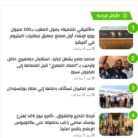
الأكثر قراءة
«الأفريقي للتنمية» يمول المغرب بـ100 مليون
يورو لإنشاء أول مصنع عملاق لبطاريات الليثيوم
في أفريقيا
منذ 6 ساعات
محمد صلاح يشعل تركيا.. استقبال جماهيري حافل
وترحيب بـ”الملك المصري” قبل انضمامه إلى
طرابزون سبور
منذ 7 ساعات
مصر للطيران تستأنف رحلاتها إلي مطار بورتسودان
منذ 10 ساعات
فرحة التخرج والتفوق.. «أفرو نيوز 24» تهنئ
يوسف سامي راغب بحصوله على بكالوريوس
الإعلام بتقدير امتياز
منذ 11 ساعة