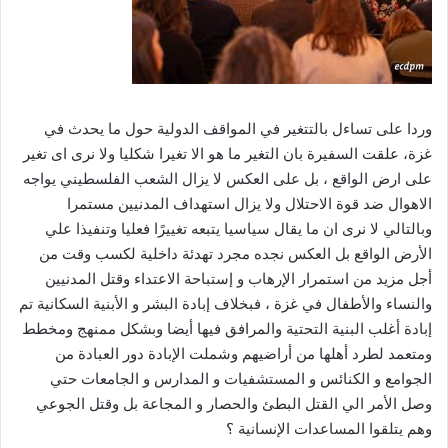
وردا على تساءل بالتتغير في المواقف الدولية حول ما يحدث في
غزة، علقت السفيرة بان التغير ما هو الا تغيرا شكليا ولا نرى اى تغير
على ارض الواقع ، بل على العكس لا يزال الشعب الفلسطيني يواجه
الاهوال ضد قوة الاحتلال ولا يزال استهداف المدنيين مستمرا
وبالتالي لا نرى ان ما يقال سياسيا يتبعه تغييرًا فعليا وتنفيذا علي
الأرض الواقع بل العكس نجده مجرد تهدئة داخلية لكسب وقت من
أجل مزيد من استمرار الإرهاب و إستباحة الاعتداء وقتل المدنيين
والنساء والأطفال في غزة ، فبخلاف إبادة البشر و الأبنية السكانية تم
إبادة أغلب البنية التحتية والمرافق فيها أيضا وبشكل ممنهج ومخطط
ومتعمد لطرد أهلها من أراضيهم وشملت الإبادة دور العبادة من
الجوامع و الكنائس و المستشفيات و المدارس و الجامعات حتي
وصل الأمر الي القتل البطئ والحصار و المجاعة بل وقتل الجوعي
وهم يتلقوا المساعدات الإنسانية ؟