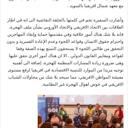
مع معهد شمال افريقيا بالسويد .
وأشارت السفيرة نجم في كلمتها بالحلقة النقاشية الى انه في اطار
العلاقات بين الاتحاد الافريقي والاتحاد الأوروبي بشأن ملف الهجرة،
فانه بلا شك هناك أمور خلافية وفي مقدمتها حماية وإنقاذ المهاجرين
واحترام حقوق الانسان وقواعد اللجوء وعدم الإعادة القسرية و بدون
التحقق من طالبي اللجوء لا يستحقون التمتع بهذه الصفة وفقا
لقواعد ومعايير القانون الدولي ، الا ان هناك أمور أخرى نتفق عليها
وهى ضرورة زيادة المسارات المنظمة للهجرة، إضافة الى أهمية
توجيه مزيدا من الموارد للتنمية الاقتصادية في افريقيا لرفع مستوى
معيشة المواطن الافريقي، مما سيحد بلا شك من محاولات الشباب
الافريقي في خوض اهوال الهجرة غير النظامية.