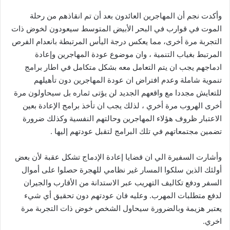
وأكدت نجم أن المهاجرين العائدون بعد أن تم انقاذهم من رحلة
الموت في قوارب في البحر الأبيض المتوسط سيعودون لخوض ذات
التجربة مرة أخرى، مما يعكس درجة اليأس المرتبطة بانعدام الفرص
المرتبط بغياب التنمية ، وان موضوع عودة المهاجرين وإعادة
ادماجهم يجب ان يتم التعامل معه بشكل متكامل في اطار برامج
تنموية شاملة وعدم افتراض ان عودة المهاجرين دون تأهيلهم
للتعايش مجددا مع واقعهم الجديد لن يؤتى ثماره بل سيحاولون مرة
أخرى الهروب مرة أخري ، لذلك يجب ان تأخذ برامج الإعادة بعين
الاعتبار ظروف هؤلاء المهاجرين وحالتهم النفسية وكذلك ضرورة
تضمين مجتمعاتهم في تلك البرامج لتقبل عودتهم إليها .
وأشارت السفيرة الي ان قضايا إعادة الإدماج تشكل عقبة لأن بعض
أولئك الذين سلكوا المسار غير نظامي للهجرة حصلوا على أموال
السفر ودفع تكاليف التهريب عبر الاستدانة من الأقارب والجيران
لدفع متطلبات المهرب. وعليه فان عودتهم دون تحقيق أي شيء
يعتبر هزيمة وبالضرورة سيحاول الشخص خوض ذات التجربة مرة
اخري.