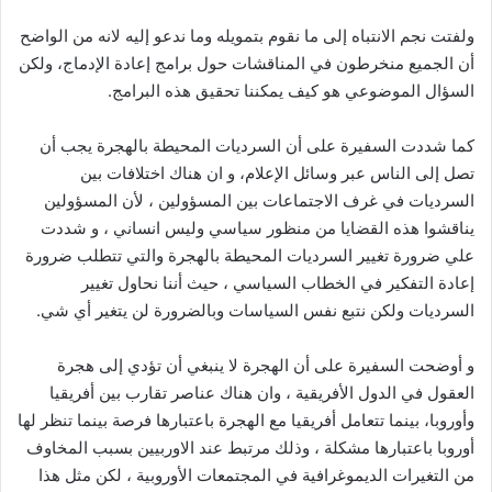
ولفتت نجم الانتباه إلى ما نقوم بتمويله وما ندعو إليه لانه من الواضح
أن الجميع منخرطون في المناقشات حول برامج إعادة الإدماج، ولكن
السؤال الموضوعي هو كيف يمكننا تحقيق هذه البرامج.
كما شددت السفيرة على أن السرديات المحيطة بالهجرة يجب أن
تصل إلى الناس عبر وسائل الإعلام، و ان هناك اختلافات بين
السرديات في غرف الاجتماعات بين المسؤولين ، لأن المسؤولين
يناقشوا هذه القضايا من منظور سياسي وليس انساني ، و شددت
علي ضرورة تغيير السرديات المحيطة بالهجرة والتي تتطلب ضرورة
إعادة التفكير في الخطاب السياسي ، حيث أننا نحاول تغيير
السرديات ولكن نتبع نفس السياسات وبالضرورة لن يتغير أي شي.
و أوضحت السفيرة على أن الهجرة لا ينبغي أن تؤدي إلى هجرة
العقول في الدول الأفريقية ، وان هناك عناصر تقارب بين أفريقيا
وأوروبا، بينما تتعامل أفريقيا مع الهجرة باعتبارها فرصة بينما تنظر لها
أوروبا باعتبارها مشكلة ، وذلك مرتبط عند الاوربيين بسبب المخاوف
من التغيرات الديموغرافية في المجتمعات الأوروبية ، لكن مثل هذا