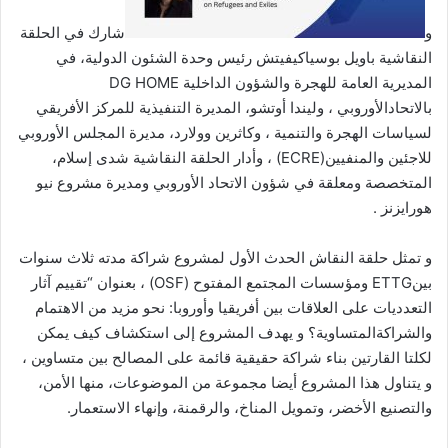
و
شارك في الحلقة
النقاشية باويل بوسياكيفيتش رئيس وحدة الشئون الدولية، في
المديرية العامة للهجرة والشؤون الداخلية DG HOME
بالاتحادالأوروبي ، وليندا أوتشو، المديرة التنفيذية للمركز الأفريقي
لسياسات الهجرة والتنمية ، وكاثرين وولارد، مديرة المجلس الأوروبي
للاجئين والمنفيين(ECRE) ، وأدار الحلقة النقاشية شدى إسلام،
المتخصصة ومعلقة في شؤون الاتحاد الأوروبي ومديرة مشروع نيو
هورايزنز .
و تمثل حلقة النقاش الحدث الأول لمشروع شراكة مدته ثلاث سنوات
بينETTG ومؤسسات المجتمع المفتوح (OSF) ، بعنوان “تقييم آثار
التعدديات على العلاقات بين أفريقيا وأوروبا: نحو مزيد من الاهتمام
والشراكةالمتساوية؟ و يهدف المشروع إلى استكشاف كيف يمكن
لكلتا القارتين بناء شراكة حقيقية قائمة على المصالح بين متساوين ،
و يتناول هذا المشروع أيضا مجموعة من الموضوعات، منها الأمن،
والتصنيع الأخضر، وتمويل المناخ، والرقمنة، وإنهاء الاستعمار.