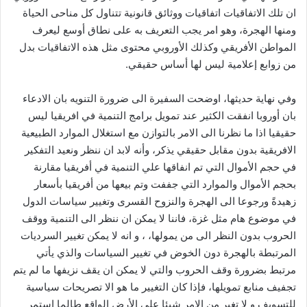
ان تلك الاتفاقيات اتفاقيات ووثائق قانونية تتناول كل مناحى الحياة
ومنها الهجرة، وهو امر يجب التعريف به على نطاق أوسع ليعرف
المواطن الأفريقي وكذلك الأوروبي محتوى مثل هذه الاتفاقيات بدل
من زوابع إعلامية ليس لها أساس حقيقي.
وفي نهاية حديثها، اوضحت السفيرة الى ضرورة التنويه بان الادعاء
بان أوروبا انفقت الكثير عند تمويل برامج التنمية في افريقيا ليس
حقيقيا اذا ما نظرنا الى الامر بالتوازن مع استغلال الموارد الطبيعية
الافريقية بدون مقابل حقيقي يذكر، وأنه لابد ان ننظر ونعيد التفكير
في حجم الأموال التي تم انفاقها علي التنمية في أفريقيا مقارنة
بحجم الأموال والموارد التي جففت وتم بيعها من أفريقيا بأسعار
زهيدةً ورجوعا الى الهجرة والنزوح القسرى وتغيير سياسات الدول
في موضوع هام مثل غزة، فاننا لا يمكن ان ننظر الى التنمية ووقف
الحروب بدون النظر الى من يمولها، ، و انه لا يمكن تغيير السرديات
المرتبطة بالهجرة دون الخوض في تغيير السياسات والذي يأتي
مرتبط بضرورة وقف الحروب والتي لا يمكن ان يقف نزيفها ما لم يتم
تجفيف منابع تمويلها، فإذا كان التغيير ما هو الا تصريحات سياسية
للتسويف و لا تغير من الامر شيئا علي الأرض الواقع طالما استمر