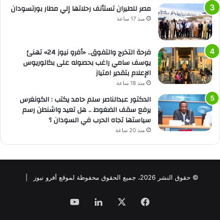
مصر للطيران تستأنف رحلاتها إلي مطار بورتسودان
منذ 17 ساعة
فرحة التخرج والتفوق.. «أفرو نيوز 24» تهنئ
يوسف سامي راغب بحصوله على بكالوريوس
الإعلام بتقدير امتياز
منذ 18 ساعة
الدكتور عبدالناصر سلم حامد يكتب : الكونغرس
يرفع سقف الضغوط .. هل تعيد واشنطن رسم
سياستها تجاه الحرب في السودان ؟
منذ 20 ساعة
© حقوق النشر 2026، جميع الحقوق محفوظة لموقع أفرو نيوز |
فيسبوك
‫X
لينكدإن
‫YouTube