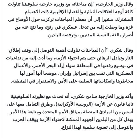
وقال وزير الخارجية، “إن مباحثاته مع وزيرة خارجية سلوفينيا تناولت
كافة أوجه العلاقات الثنائية والقضايا الإقليمية ذات الاهتمام
المشترك، مشيرا إلى أن معظم المباحثات تركزت حول الأوضاع في
غزة وما وصلت إليه من تدخل عسكري في رفح، وما نتج عنه من
أضرار بالغة بالنسبة للمدنيين، وترفضه البلدين.
وقال شكري “أن المباحثات تناولت أهمية التوصل إلى وقف إطلاق
النار وتبادل الرهائن حتى يتم احتواء الأزمة، وما أدت إليه من تداعيات
في توسيع رقعتها في المنطقة سواء إزاء البحر الأحمر، والأعمال
العسكرية التي تمت بين إسرائيل وإيران، موضحا أنها أمور لها
مخاطرها وانعكاساتها السلبية على الأمن والاستقرار في المنطقة.
وأكد وزير الخارجية سامح شكري، أنه تحدث مع نظيرته السلوفينية
تانيا فايون عن الأزمة (الروسية الأوكرانية)، وطرق التعامل معها على
أسس من المبادئ المتصلة بميثاق الأمم المتحدة ومتابعة هذا الأمر
وبذل كل من البلدين الجهود الممكنة لاحتواء الأزمة ووقف الحرب
والتوصل إلى تسوية سلمية لهذا النزاع.