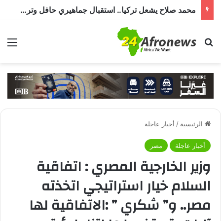
مصر للطيران تستأنف رحلاتها إلي مطار بورتسودان
بحث عن
الق
الرئيسية
/
أخبار عاجلة
أخبار عاجلة
مصر
وزير الخارجية المصري : اتفاقية
السلام خيار استراتيجي اتخذته
مصر.. و” شكري ” :الاتفاقية لها