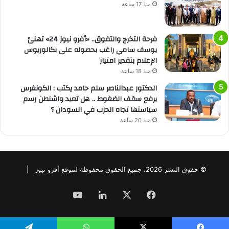
منذ 17 ساعة
فرحة التخرج والتفوق.. «أفرو نيوز 24» تهنئ
يوسف سامي راغب بحصوله على بكالوريوس
الإعلام بتقدير امتياز
منذ 18 ساعة
الدكتور عبدالناصر سلم حامد يكتب : الكونغرس
يرفع سقف الضغوط .. هل تعيد واشنطن رسم
سياستها تجاه الحرب في السودان ؟
منذ 20 ساعة
© حقوق النشر 2026، جميع الحقوق محفوظة لموقع أفرو نيوز |
فيسبوك
‫X
لينكدإن
‫YouTube