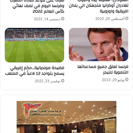
السودان.. سفينتا زيت وحبوب
تعرف على موعد مباراة المغرب
تغادران أوكرانيا متجهتان الي بلدان
وفرنسا اليوم في نصف نهائي
افريقية واوروبية
كأس العالم 2022
أغسطس 20, 2022
ديسمبر 14, 2022
فرنسا تعلق جميع مساعداتها
فضيحة مونديالية…حكم إفريقي
التنموية للنيجر
يسمح بتواجد 12 لاعباً في الملعب
يوليو 29, 2023
نوفمبر 23, 2022