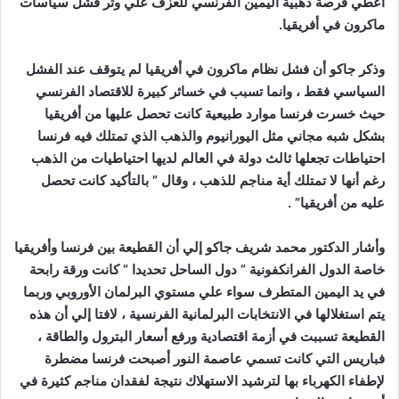
أعطي فرصة ذهبية اليمين الفرنسي للعزف علي وتر فشل سياسات
ماكرون في أفريقيا.
وذكر جاكو أن فشل نظام ماكرون في أفريقيا لم يتوقف عند الفشل
السياسي فقط ، وانما تسبب في خسائر كبيرة للاقتصاد الفرنسي
حيث خسرت فرنسا موارد طبيعية كانت تحصل عليها من أفريقيا
بشكل شبه مجاني مثل اليورانيوم والذهب الذي تمتلك فيه فرنسا
احتياطات تجعلها ثالث دولة في العالم لديها احتياطيات من الذهب
رغم أنها لا تمتلك أية مناجم للذهب ، وقال ” بالتأكيد كانت تحصل
عليه من أفريقيا” .
وأشار الدكتور محمد شريف جاكو إلي أن القطيعة بين فرنسا وأفريقيا
خاصة الدول الفرانكفونية ” دول الساحل تحديدا ” كانت ورقة رابحة
في يد اليمين المتطرف سواء علي مستوي البرلمان الأوروبي وربما
يتم استغلالها في الانتخابات البرلمانية الفرنسية ، لافتا إلي أن هذه
القطيعة تسببت في أزمة اقتصادية ورفع أسعار البترول والطاقة ،
فباريس التي كانت تسمي عاصمة النور أصبحت فرنسا مضطرة
لإطفاء الكهرباء بها لترشيد الاستهلاك نتيجة لفقدان مناجم كثيرة في