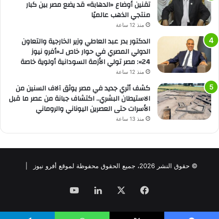
تقنين أوضاع «الدهابة» قد يضع مصر بين كبار
منتجي الذهب عالميًا
منذ 12 ساعة
الدكتور بدر عبد العاطي وزير الخارجية والتعاون
الدولي المصري في حوار خاص لـ«أفرو نيوز
24»: مصر تولي الأزمة السودانية أولوية خاصة
منذ 12 ساعة
كشف أثري جديد في مصر يوثق آلاف السنين من
الاستيطان البشري.. اكتشاف جبانة من عصر ما قبل
الأسرات حتى العصرين اليوناني والروماني
منذ 13 ساعة
© حقوق النشر 2026، جميع الحقوق محفوظة لموقع أفرو نيوز |
فيسبوك
‫X
لينكدإن
‫YouTube