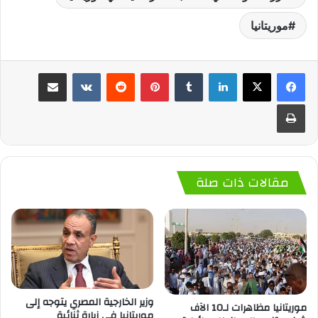
موريتانيا
لينكدإن
‏Tumblr
بينتيريست
‏Reddit
‏VKontakte
مشاركة عبر البريد
طباعة
مقالات ذات صلة
وزير الخارجية المصري يتوجه إلى
موريتانيا مظاهرات لـ10 الآف
موريتانيا في زيارة ثنائية