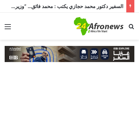
السفير دكتور محمد حجازي يكتب : محمد فائق… “وزير إفريقيا” الذي حمل رسالة القاهرة إلى القارة السمراء
بحث عن
الق