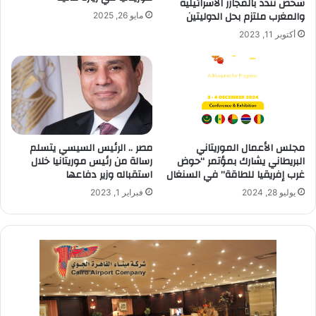
شخص تندد بالمجازر الاسرائيلية
والمغرب ملتزم بحل الدوليتين
مايو 26, 2025
أكتوبر 11, 2023
مجلس الأعمال الموريتاني
مصر .. الرئيس السيسي يتسلم
البريطاني يشارك بمؤتمر “حوض
رسالة من رئيس موريتانيا خلال
غرب إفريقيا للطاقة” في السنغال
استقباله وزير دفاعها
يوليو 28, 2024
فبراير 1, 2023