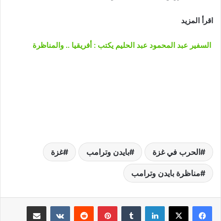
اقرأ المزيد
السفير عبد المحمود عبد الحليم يكتب : أفريقيا .. والمناظرة
الحرب في غزة
بايدن وترامب
غزة
مناظرة بايدن وترامب
لينكدإن
‏Tumblr
بينتيريست
‏Reddit
‏VKontakte
مشاركة عبر البريد