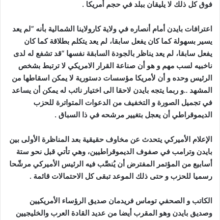
فوق كل ذلك لا يليقان ببلد في حجم أمريكا .
اعترافات بايدن أمام أنصاره في ولاية كارولاينا الشمالية بأنه “لم يعد
يسير بسهولة كما كان يفعل سابقا، لم يعد يتكلم بطلاقة كما كان
يفعل سابقا، لم يعد يناظر بالجودة السابقة نفسها “قد تشفع له لدى
ناخبيه لسب مهم و هو أن صناعة القرار الامريكي لا ترتبط بشخص
الرئيس وحده و أن لأمريكا مؤسسات دستورية لا يمكن اسقاطها من
المشهد ..و ربما يتجه بايدن لاحقا الى اختيار نائب له يمكن أن يساعد
في تجميل الصورة و التخفيف من الدعوات المتواترة للحزب
الديموقراطي أن يعجل بتغيير مرشحه في ذا السباق .
الإعلام الأميركي يتحدث عن مخاوف حقيقية بعد المناظرة الأولى بين
بايدن وترامب في صفوف الديموقراطيين، وهي تأتي قبل نحو ستة
أسابيع من المؤتمر المفترض أن يُنصَّب فيه الرئيس الأميركي مرشّحا
رسميا للحزب و حتى ذلك الموعد تبقى كل الاحتمالات قائمة .
الكاتب و الصحفي توماس فريدمان صديق الرؤساء الأمريكيين
وصديق بايدن وهو المقرب أيضا من عديد القادة العرب والخليجيين