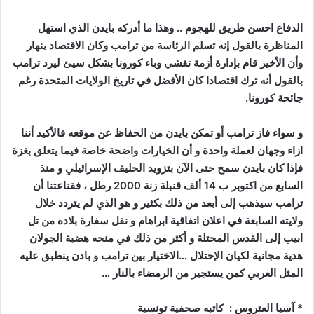
الدفاع احسن طريق للهجوم .. وهذا ما أدركه بايدن الذي استهل
المناظرة بالقول إنه تسلم الرئاسة من ترامب وكان الاقتصاد ينهار
وأن الأخير قام بإدارة أزمة تفشي وباء كورونا بشكل سيئ ليرد ترامب
بالقول أنه ترك اقتصادا كان الأفضل في تاريخ الولايات المتحدة رغم
جائحة كورونا.
و سواء فاز ترامب أو تمكن بايدن من الحفاظ عن موقعه فالأكيد أننا
ازاء وجهان لعملة واحدة و أن الخيارات واضحة خاصة فيما يتعلق بغزة
فإذا كان بايدن سمح حتى الآن بتزويد الحليف الإسرائيلي و منذ
السابع من اكتوبر ب 14 ألف قنبلة زنة 2000 رطل ، فقناعتنا أن
ترامب سيذهب إلى أبعد من ذلك بكثير و هو الذي لم يتردد خلال
ولايته السابعة في اعلان اتفاقية ابراهام و نقل سفارة بلاده من تل
ابيب إلى القدس المحتلة و أكثر من ذلك في منحه هضبة الجولان
هدية مجانية لكيان الإحتلال …الاختيار بين ترامب و بادن ينطبق عليه
المثل العربي كمن يستجير من الرمضاء بالنار …
* آسيا العتروس : كاتبه صحفية تونسية