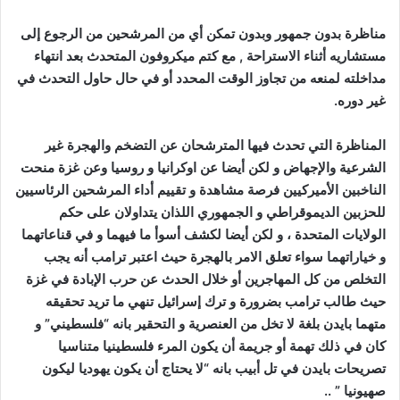
مناظرة بدون جمهور وبدون تمكن أي من المرشحين من الرجوع إلى
مستشاريه أثناء الاستراحة , مع كتم ميكروفون المتحدث بعد انتهاء
مداخلته لمنعه من تجاوز الوقت المحدد أو في حال حاول التحدث في
غير دوره.
المناظرة التي تحدث فيها المترشحان عن التضخم والهجرة غير
الشرعية والإجهاض و لكن أيضا عن اوكرانيا و روسيا وعن غزة منحت
الناخبين الأميركيين فرصة مشاهدة و تقييم أداء المرشحين الرئاسيين
للحزبين الديموقراطي و الجمهوري اللذان يتداولان على حكم
الولايات المتحدة ، و لكن أيضا لكشف أسوأ ما فيهما و في قناعاتهما
و خياراتهما سواء تعلق الامر بالهجرة حيث اعتبر ترامب أنه يجب
التخلص من كل المهاجرين أو خلال الحدث عن حرب الإبادة في غزة
حيث طالب ترامب بضرورة و ترك إسرائيل تنهي ما تريد تحقيقه
متهما بايدن بلغة لا تخل من العنصرية و التحقير بانه “فلسطيني” و
كان في ذلك تهمة أو جريمة أن يكون المرء فلسطينيا متناسيا
تصريحات بايدن في تل أبيب بانه “لا يحتاج أن يكون يهوديا ليكون
صهيونيا ” ..