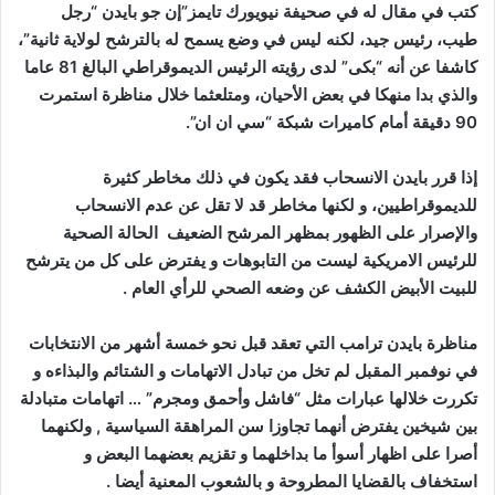
كتب في مقال له في صحيفة نيويورك تايمز”إن جو بايدن “رجل
طيب، رئيس جيد، لكنه ليس في وضع يسمح له بالترشح لولاية ثانية”،
كاشفا عن أنه “بكى” لدى رؤيته الرئيس الديموقراطي البالغ 81 عاما
والذي بدا منهكا في بعض الأحيان، ومتلعثما خلال مناظرة استمرت
90 دقيقة أمام كاميرات شبكة “سي ان ان”.
إذا قرر بايدن الانسحاب فقد يكون في ذلك مخاطر كثيرة
للديموقراطيين، و لكنها مخاطر قد لا تقل عن عدم الانسحاب
والإصرار على الظهور بمظهر المرشح الضعيف الحالة الصحية
للرئيس الامريكية ليست من التابوهات و يفترض على كل من يترشح
للبيت الأبيض الكشف عن وضعه الصحي للرأي العام .
مناظرة بايدن ترامب التي تعقد قبل نحو خمسة أشهر من الانتخابات
في نوفمبر المقبل لم تخل من تبادل الاتهامات و الشتائم والبذاءه و
تكررت خلالها عبارات مثل “فاشل وأحمق ومجرم” … اتهامات متبادلة
بين شيخين يفترض أنهما تجاوزا سن المراهقة السياسية , ولكنهما
أصرا على اظهار أسوأ ما بداخلهما و تقزيم بعضهما البعض و
استخفاف بالقضايا المطروحة و بالشعوب المعنية أيضا .