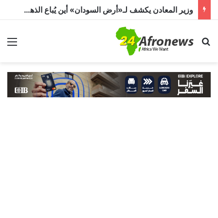
وزير المعادن يكشف لـ«أرض السودان» أين يُباع الذهب السوداني
بحث عن
الق