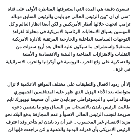
تسعون دقيقة هي المدة التي استغرقتها المناظرة الأولى على قناة
“سي ان ان “بين الرئيس الحالي جو بايدن والرئيس السابق دونالد
ترامب اتجهت خلالها أنظار الأمريكيين و لكن أيضا انظار العالم و كل
المهتمين بسباق الانتخابات الرئاسية الامريكية في محاولة لقراءة
التوجهات السياسية الداخلية والخارجية المرتقبة للادارة الامريكية
مستقبلا واستشراف ما سيكون عليه الحال بعد أربع سنوات من
التقلبات والاهتزازات المناخية و البيئية والاقتصادية و الأمنية
والعسكرية على وقع الحرب الروسية في أوكرانيا والحرب الاسرائيلية
في غزة .
إلا أن ردود الافعال والتعليقات على مختلف المواقع الاعلامية لا تزال
متواصلة بعد الأداء الهزيل الذي ظهر عليه المتنافسين الجمهوري
دونالد ترامب و الديموقراطي جو بايدن حتى أن صحيفة نيويورك تايم
طالبت الرئيس بايدن بالانسحاب من السباق وهو ما يتضمن دعوة
صريحة لتجنب الرئيس الحالي الاسوأ و عدم المجازفة بدفع البلاد نحو
مزيد الانقسام غير المحسوب .. غير أن رد بايدن لم يتأخر وقد اعترف
الرئيس الامريكي بأن قدراته البدنية والذهنية و لئن تراجعت فإنها لن