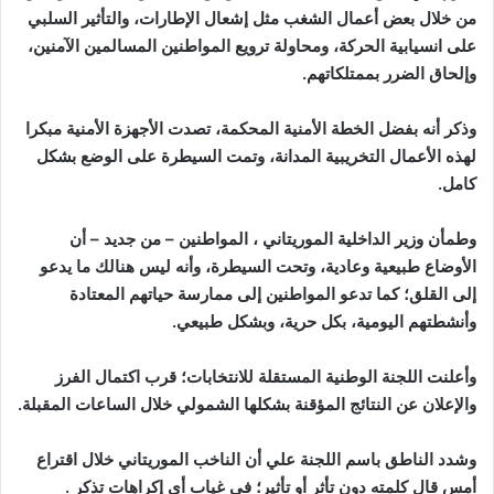
من خلال بعض أعمال الشغب مثل إشعال الإطارات، والتأثير السلبي
على انسيابية الحركة، ومحاولة ترويع المواطنين المسالمين الآمنين،
وإلحاق الضرر بممتلكاتهم.
وذكر أنه بفضل الخطة الأمنية المحكمة، تصدت الأجهزة الأمنية مبكرا
لهذه الأعمال التخريبية المدانة، وتمت السيطرة على الوضع بشكل
كامل.
وطمأن وزير الداخلية الموريتاني ، المواطنين – من جديد – أن
الأوضاع طبيعية وعادية، وتحت السيطرة، وأنه ليس هنالك ما يدعو
إلى القلق؛ كما تدعو المواطنين إلى ممارسة حياتهم المعتادة
وأنشطتهم اليومية، بكل حرية، وبشكل طبيعي.
وأعلنت اللجنة الوطنية المستقلة للانتخابات؛ قرب اكتمال الفرز
والإعلان عن النتائج المؤقنة بشكلها الشمولي خلال الساعات المقبلة.
وشدد الناطق باسم اللجنة علي أن الناخب الموريتاني خلال اقتراع
أمس قال كلمته دون تأثر أو تأثير؛ في غياب أي إكراهات تذكر .