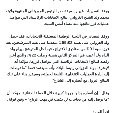
ووفقا لتسريبات غير رسمية تصدر الرئيس الموريتاني المنتهية ولايته
محمد ولد الشيخ الغزواني، نتائج الانتخابات الرئاسية، التي تتواصل
عمليات فرز نتائجها منذ مساء أمس السبت.
ووفقا لمصادر في اللجنة الوطنية المستقلة للانتخابات، فقد حصل
ولد الغزواني على نسبة 55٫82% متقدما على بقية المترشحين، بعد
فرز نسبة 91% من صناديق الاقتراع ، فيما حل المترشح بيرام ولد
الداه ولد أعبيد، في المركز الثاني بنسبة وصلت 22%، والذي أعلن
رفضه لنتائج الانتخابات الرئاسية التي يتواصل فرزها، مؤكدا أنه
لايعترف بولد الغزواني رئيسا للبلاد، وأنه سيعتمد فقط “ما توصلت
إليه إدارة العمليات الانتخابية، التابعة لحملته، وسيقرر بناء على تلك
النتائج النزول مع أنصاره إلى الشارع”.
وقال ” إن أنصاره بذلوا جهودا كبيرة خلال الحملة الدعائية، مؤكدا أن
“ما توصل إليه من نجاحات لن يذهب في مهب الرياح” – وفق قولة .
إقرأ المزيد