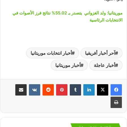
موريتانيا: ولد الغزواني يتصدر بـ 55.02% نتائج فرز الأصوات في
الانتخابات الرئاسية
آحر أخبار أفريقيا
أخبار انتخابات موريتانيا
أخبار عاجلة
أخبار موريتانيا
لينكدإن
‏Tumblr
بينتيريست
‏Reddit
‏VKontakte
مشاركة عبر البريد
طباعة