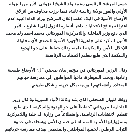
حسم المرشح الرئاسي محمد ولد الشيخ الغزواني الأمر من الجولة
الأولي والفوز بولاية رئاسية ثانية، فيما برزت مخاوف من انزلاق
الأوضاع الأمنية في البلاد عقب إعلان المرشح بيرام الداه اعبيد عدم
اعترافه بنتائج الانتخابات داعيا أنصاره للنزول إلى الشارع ، الأمر
الذي دفع وزير الداخلية واللامركزية الموريتاني محمد احمد ولد محمد
الأمين للتأكيد علي جاهزية الأجهزة الأمنية للتصدي لأي محاولة
للإخلال بالأمن والسكينة العامة، وذلك حفاظا على جو الهدوء
والسكينة الذي طبع تنظيم الانتخابات الرئاسية.
وقال الوزير الموريتاني في مؤتمر بيان صحفي ” إن الأوضاع طبيعية
وعادية، وتحت السيطرة، داعيا المواطنين إلى ممارسة حياتهم
المعتادة وأنشطتهم اليومية، بكل حرية، وبشكل طبيعي.
ووفقا للبيان الصحفي الذي بثته وكالة الأنباء الموريتانية قال وزير
الداخلية الموريتاني “حفاظاً على جو الهدوء والسكينة، الذى طبع
تنظيم الانتخابات الرئاسية، واضطلاعاً من وزارة الداخلية واللامركزية
بمسؤولياتها الأمنية المتمثلة في ضمان الأمن وبسطه، في عموم
التراب الوطني، لجميع المواطنين والمقيمين بهدف ممارسة حرياتهم