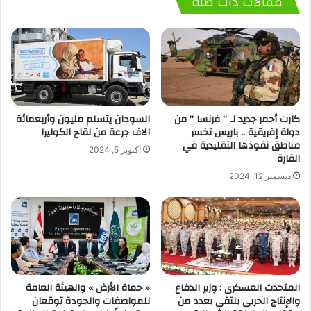
مقالات ذات صلة
كارت أحمر جديد لـ ” فرنسا ” من
السودان يتسلم مليون وأربعمائة
دولة إفريقية .. باريس تخسر
الاف جرعة من لقاح الكوليرا
مناطق نفوذها التقليدية في
أكتوبر 5, 2024
القارة
ديسمبر 12, 2024
المتحدث العسكرى : وزير الدفاع
« حماة الأرض » والهيئة العامة
والإنتاج الحربى يلتقى بعدد من
للمواصفات والجودة توقعان