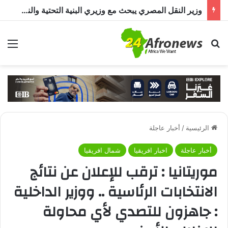
وزير النقل المصري يبحث مع وزيري البنية التحتية والنقل التشاديين تعزيز التعاون في مشروعات النقل واللوجستيات والطرق والسكك الحديدية
بحث عن
الق
الرئيسية
/
أخبار عاجلة
أخبار عاجلة
اخبار افريقيا
شمال افريقيا
موريتانيا : ترقب للإعلان عن نتائج
الانتخابات الرئاسية .. ووزير الداخلية
: جاهزون للتصدي لأي محاولة