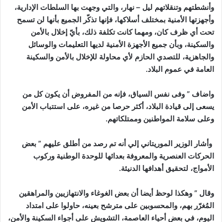
وأنشطتهم وتنقلاتهم ليل – نهار، والتي وجهت بها السلطات الإدارية،
وأجهزتها الأمنية بمختلف أسلاكها، فإنها تذكّر الجميع بأنها لن تسمح
تحت أي ظرف كان، ومهما كانت تكلفة ذلك، بأيّ إخلال بالأمن
والسكينة، وبأن جميع الأجهزة الأمنية لديها التعليمات والوسائل
والجاهزية، للتصدي الحازم لأي محاولة للإخلال بالأمن والسكينة
العامة في عموم البلاد.
واضاف ” وفى نفس السياق، فإنه من المفروض أن يكون كل من
يسعى إلى قيادة البلاد، أكثر حرصا من غيره، على استتباب الأمن
وعلى سلامة المواطنين وممتلكاتهم.
وأشار الوزير الموريتاني إلي أنه تم رصد من أطلق عليهم ” بعض
الحركات العنصرية والمعروفة بعدائها للوحدة الوطنية وركوب
الأمواج، لتحقيق أهدافها الدنيئة.
وقال ” وهكذا لوحظ أيضا أن بعض الغوغاء والانتهازيين والمراهقين
المُغرّر بهم، والمحسوبين على مترشح بعينه، حاولوا على امتداد
اليوم، في بعض أحياء العاصمة، التشويش على أجواء السكينة والأمن،