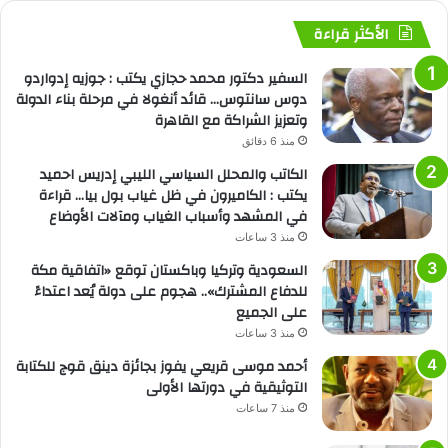
الأكثر قراءة
السفير دكتور محمد حجازي يكتب : جوزيه إدواردو
دوس سانتوس… قائد أنغولا في مرحلة بناء الدولة
وتعزيز الشراكة مع القاهرة
منذ 6 دقائق
الكاتب والمحلل السياسي الليبي إدريس احميد
يكتب : الكاميرون في ظل غياب بول بيا… قراءة
في المشهد وأسباب الغياب ومآلات الأوضاع
منذ 3 ساعات
السعودية وتركيا وباكستان توقع «اتفاقية مكة
للدفاع المشترك».. هجوم على دولة يُعد اعتداءً
على الجميع
منذ 3 ساعات
أحمد موسى قريعي يفوز بجائزة دينق قوج للكتابة
التوثيقية في دورتها الأولى
منذ 7 ساعات