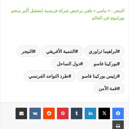
النيجر : « نيامي » تلغي ترخيص شركة فرنسية لتشغيل أكبر منجم
يورانيوم في العالم
ابراهيما تراوري
التنمية الأفريقي
النيجر
بوركينا فاسو
دول الساحل
رئيس بوركينا فاسو
طرد التواجد الفرنسي
قمة الأمن
لينكدإن
‏Tumblr
بينتيريست
‏Reddit
‏VKontakte
مشاركة عبر البريد
طباعة