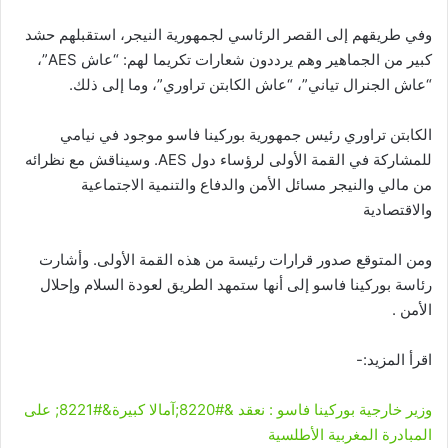
وفي طريقهم إلى القصر الرئاسي لجمهورية النيجر، استقبلهم حشد
كبير من الجماهير وهم يرددون شعارات تكريما لهم: “عاش AES”،
“عاش الجنرال تياني”، “عاش الكابتن تراوري”، وما إلى ذلك.
الكابتن تراوري رئيس جمهورية بوركينا فاسو موجود في نيامي
للمشاركة في القمة الأولى لرؤساء دول AES. وسيناقش مع نظرائه
من مالي والنيجر مسائل الأمن والدفاع والتنمية الاجتماعية
والاقتصادية
ومن المتوقع صدور قرارات رئيسة من هذه القمة الأولى. وأشارت
رئاسة بوركينا فاسو إلى أنها ستمهد الطريق لعودة السلام وإحلال
الأمن .
اقرأ المزيد:-
وزير خارجية بوركينا فاسو : نعقد &#8220;آمالا كبيرة&#8221; على
المبادرة المغربية الأطلسية