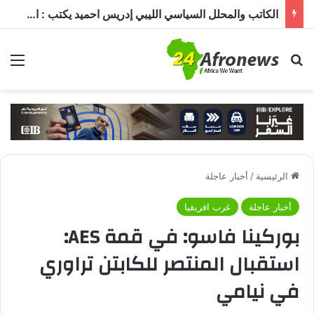
الكاتب والمحلل السياسي الليبي إدريس احميد يكتب : الكاميرون في ظل غياب بول بيا… قراءة في المشهد وأسباب الغياب ومآلات الأوضاع
بحث عن
الق
الرئيسية
/
أخبار عاجلة
أخبار عاجلة
غرب افريقيا
بوركينا فاسو: في قمة AES:
استقبال المنتصر للكابتن تراوري
في نيامي