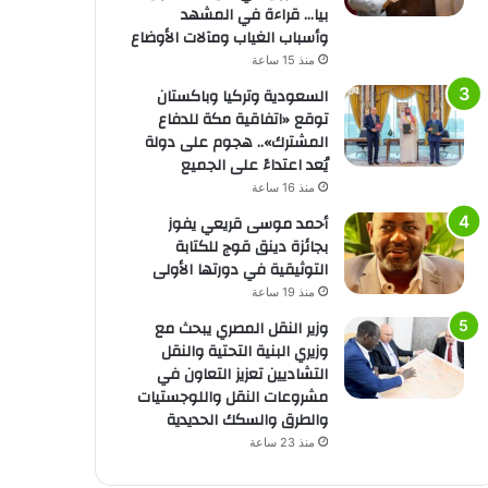
بيا… قراءة في المشهد
وأسباب الغياب ومآلات الأوضاع
منذ 15 ساعة
السعودية وتركيا وباكستان
توقع «اتفاقية مكة للدفاع
المشترك».. هجوم على دولة
يُعد اعتداءً على الجميع
منذ 16 ساعة
أحمد موسى قريعي يفوز
بجائزة دينق قوج للكتابة
التوثيقية في دورتها الأولى
منذ 19 ساعة
وزير النقل المصري يبحث مع
وزيري البنية التحتية والنقل
التشاديين تعزيز التعاون في
مشروعات النقل واللوجستيات
والطرق والسكك الحديدية
منذ 23 ساعة