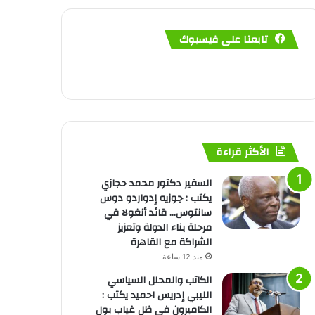
تابعنا على فيسبوك
الأكثر قراءة
السفير دكتور محمد حجازي
يكتب : جوزيه إدواردو دوس
سانتوس… قائد أنغولا في
مرحلة بناء الدولة وتعزيز
الشراكة مع القاهرة
منذ 12 ساعة
الكاتب والمحلل السياسي
الليبي إدريس احميد يكتب :
الكاميرون في ظل غياب بول