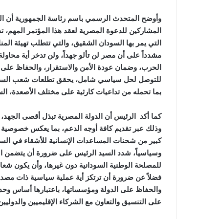
وأوضح المتحدث الرسمي باسم رئاسة الجمهورية أن السي
المشاركين للدعوة المصرية لعقد هذا المؤتمر المهم، ت
التي يمر بها السودان الشقيق، والتي تتطلب تهيئة الم
مشدداً على أن مصر لن تألو جهداً، ولن تدخر أية محا
الحرب، وضمان عودة الأمن والاستقرار، والحفاظ على
للتوصل لحل سياسي شامل، يحقق تطلعات شعب السودان، 
بما تحمله من تداعيات كارثية على مختلف الأصعدة، السي
كما أكد الرئيس أن الدولة المصرية تبذل أقصى الجهد، سواء 
وذلك عبر تقديم كافة أوجه الدعم، بما يعكس خصوصية 
كبير من شحنات المساعدات الإنسانية للأشقاء في السود
وسياسياً، شدد السيد الرئيس على ضرورة أن يتضمن الا
للمصلحة الوطنية السودانية دون غيرها، وأن يكون شعار
فضلاً عن ضرورة أن ترتكز أية عملية سياسية ذات مصدا
والحفاظ على الدولة ومؤسساتها، باعتبارها أساس وحد
على التنسيق والتعاون مع الشركاء الإقليميين والدوليين