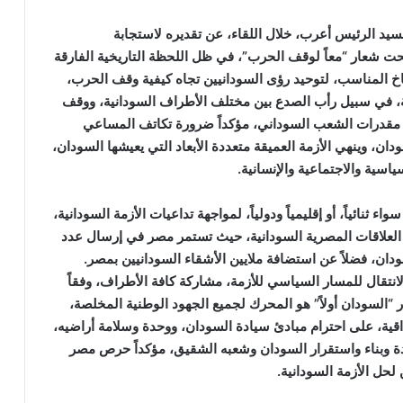
د الرئيس أعرب، خلال اللقاء، عن تقديره لاستجابة
حت شعار “معاً لوقف الحرب”، في ظل اللحظة التاريخية الفارقة
ناخ المناسب، لتوحيد رؤى السودانيين تجاه كيفية وقف الحرب،
ولة، في سبيل رأب الصدع بين مختلف الأطراف السودانية، ووقف
 مقدرات الشعب السوداني، مؤكداً ضرورة تكاتف المساعي
وينهي الأزمة العميقة متعددة الأبعاد التي يعيشها السودان،
اسية والاجتماعية والإنسانية.
ثنائياً، أو إقليمياً ودولياً، لمواجهة تداعيات الأزمة السودانية،
العلاقات المصرية السودانية، حيث تستمر مصر في إرسال عدد
ان، فضلاً عن استضافة ملايين الأشقاء السودانيين بمصر.
نتقال للمسار السياسي للأزمة، مشاركة كافة الأطراف، وفقاً
 “السودان أولاً” هو المحرك لجميع الجهود الوطنية المخلصة،
قية، على احترام مبادئ سيادة السودان، ووحدة وسلامة أراضيه،
ة وبناء واستقرار السودان وشعبه الشقيق، مؤكداً حرص مصر
 لحل الأزمة السودانية.