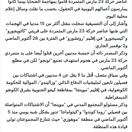
عناصر حركة 23 مارس المتمردة قاموا بمهاجمة الضحايا بينما كانوا
يمارسون أعمالهم اليومية في الحقول، بحسب ما نقلت وسائل إعلام
محلية اليوم.
وأشار إلى أن التنسيقية سجلت مقتل أكثر من 15 مدنيا في الهجمات
التي شنها عناصر حركة 23 مارس المتمردة على قريتي “كاتويجورو”
و”كيسيجورو” في إقليم “روتشورو” في الفترة بين 28 أكتوبر الماضي
و2 نوفمبر الجاري.
وذكر المصدر ذاته أن خمسة مدنيين آخرين قتلوا أيضا على يد متمردي
حركة 23 مارس في هجوم استهدف تجمع “تونجو” لكن في مطلع
أكتوبر الماضي.
وفي سياق متصل، قُتل ما لا يقل عن 4 مدنيين في اشتباكات بين
فصيلين تابعين لمليشيات الدفاع الذاتي “وزاليندو”، الموالية للحكومة
الكونغولية، في إقليم “موينجا” بمقاطعة كيفو الجنوبية بشرق الكونغو
الديمقراطية.
وذكر مسئولو المجتمع المدني في “موينجا” أن الاشتباكات المتواصلة
بين فصيلي “روما كوندوا” و”كيتواماجا” تدور بشكل شبه يومي منذ 5
أكتوبر الماضي في منطقة “موهوزي” حيث تتنازع المجموعتان تولي
قيادة هذه المنطقة.