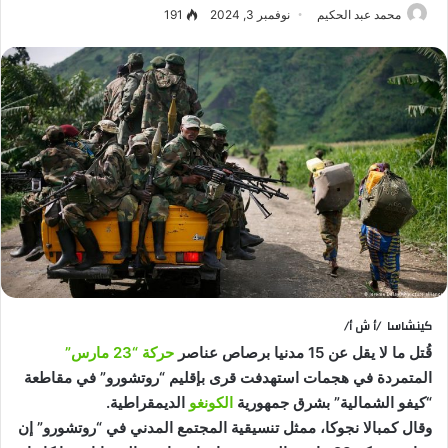
محمد عبد الحكيم
نوفمبر 3, 2024
191
كينشاسا /أ ش أ/
قُتل ما لا يقل عن 15 مدنيا برصاص عناصر
حركة “23 مارس”
المتمردة في هجمات استهدفت قرى بإقليم “روتشورو” في مقاطعة
“كيفو الشمالية” بشرق جمهورية
الكونغو
الديمقراطية.
وقال كمبالا نجوكا، ممثل تنسيقية المجتمع المدني في “روتشورو” إن