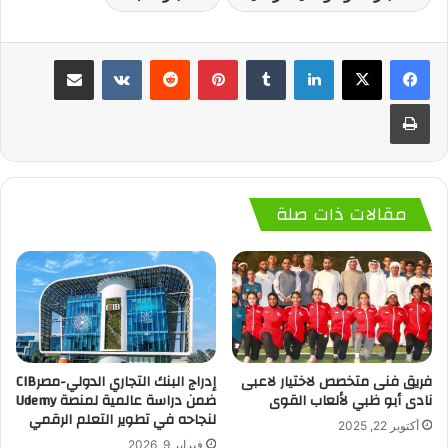
لينكدإن
‏Tumblr
بينتيريست
‏Reddit
‏VKontakte
مشاركة عبر البريد
طباعة
مقالات ذات صلة
فريق فنى متخصص لاختيار لاعبى
إدراج البنك التجاري الدولي-مصرCIB
نادى أبو ظبي لألعاب القوى
ضمن دراسة عالمية لمنصة Udemy
لنجاحه في تطوير التعلم الرقمي
أكتوبر 22, 2025
فبراير 9, 2026