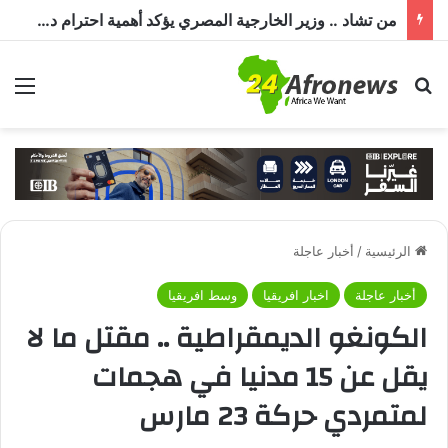
من تشاد .. وزير الخارجية المصري يؤكد أهمية احترام دول الجوار لسيادة السودان وأمنه وعدم التدخل في شؤونه الداخلية
بحث عن
الق
الرئيسية
/
أخبار عاجلة
أخبار عاجلة
اخبار افريقيا
وسط افريقيا
الكونغو الديمقراطية .. مقتل ما لا
يقل عن 15 مدنيا في هجمات
لمتمردي حركة 23 مارس