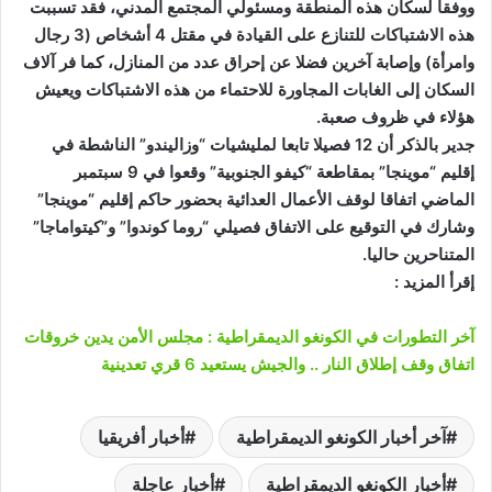
ووفقا لسكان هذه المنطقة ومسئولي المجتمع المدني، فقد تسببت
هذه الاشتباكات للتنازع على القيادة في مقتل 4 أشخاص (3 رجال
وامرأة) وإصابة آخرين فضلا عن إحراق عدد من المنازل، كما فر آلاف
السكان إلى الغابات المجاورة للاحتماء من هذه الاشتباكات ويعيش
هؤلاء في ظروف صعبة.
جدير بالذكر أن 12 فصيلا تابعا لمليشيات “وزاليندو” الناشطة في
إقليم “موينجا” بمقاطعة “كيفو الجنوبية” وقعوا في 9 سبتمبر
الماضي اتفاقا لوقف الأعمال العدائية بحضور حاكم إقليم “موينجا”
وشارك في التوقيع على الاتفاق فصيلي “روما كوندوا” و”كيتواماجا”
المتناحرين حاليا.
إقرأ المزيد :
آخر التطورات في الكونغو الديمقراطية : مجلس الأمن يدين خروقات
اتفاق وقف إطلاق النار .. والجيش يستعيد 6 قري تعدينية
آخر أخبار الكونغو الديمقراطية
أخبار أفريقيا
أخبار الكونغو الديمقراطية
أخبار عاجلة