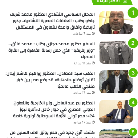
الأكثر قراءة
المحلل السياسي التشادي الدكتور محمد شريف
جاكو يكتب : العلاقات المصرية التشادية.. جذور
تاريخية وآفاق واعدة للتعاون في المستقبل
منذ 7 ساعات
السفير دكتور محمد حجازي يكتب : محمد فائق…
“وزير إفريقيا” الذي حمل رسالة القاهرة إلى القارة
السمراء
منذ 11 ساعة
الذهب سيد المعادن.. الدكتور إبراهيم هاشم زيدان:
تقنين أوضاع «الدهابة» قد يضع مصر بين كبار
منتجي الذهب عالميًا
منذ 17 ساعة
الدكتور بدر عبد العاطي وزير الخارجية والتعاون
الدولي المصري في حوار خاص لـ«أفرو نيوز
24»: مصر تولي الأزمة السودانية أولوية خاصة
منذ 17 ساعة
كشف أثري جديد في مصر يوثق آلاف السنين من