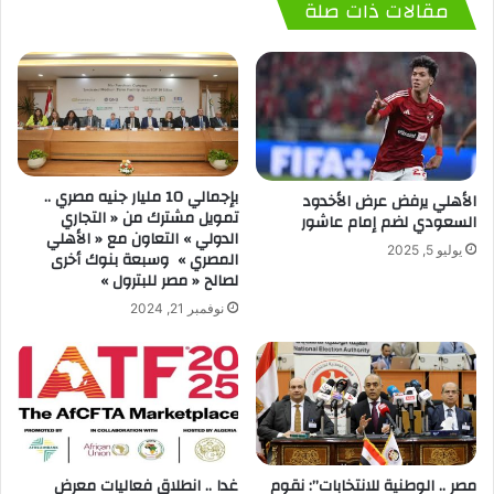
مقالات ذات صلة
بإجمالي 10 مليار جنيه مصري ..
الأهلي يرفض عرض الأخدود
تمويل مشترك من « التجاري
السعودي لضم إمام عاشور
الدولي » التعاون مع « الأهلي
يوليو 5, 2025
المصري » وسبعة بنوك أخرى
لصالح « مصر للبترول »
نوفمبر 21, 2024
مصر .. الوطنية للانتخابات”: نقوم
غدا .. انطلاق فعاليات معرض