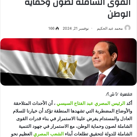
القوى الشاملة لصون وحماية
الوطن
محمد عبد الحكيم
نوفمبر 21, 2024
166
القاهرة /أ ش أ/
أكد
الرئيس المصري عبد الفتاح السيسي
، أن الأحداث المتلاحقة
والأوضاع المضطربة التي تشهدها المنطقة تؤكد أن خيارنا للسلام
العادل والمستدام يفرض علينا الاستمرار في بناء قدرات القوى
الشاملة لصون وحماية الوطن، مع الاستمرار في جهود التنمية
الشاملة للدولة لتحقيق تطلعات أبناء
الشعب المصري
العظيم نحو