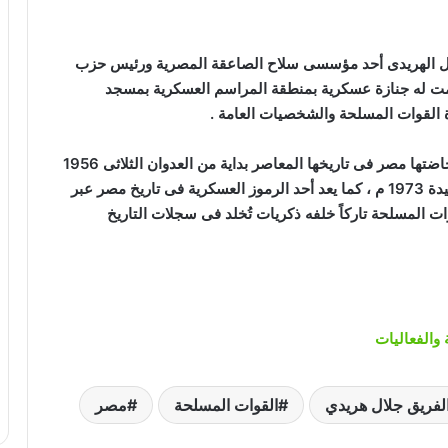
لال الهريدى أحد مؤسسى سلاح الصاعقة المصرية ورئيس حزب
يمت له جنازة عسكرية بمنطقة المراسم العسكرية بمسجد
القوات المسلحة والشخصيات العامة .
وقد شارك الفقيد الراحل فى العديد من الحروب التى خاضتها مصر فى تاريخها المعاصر بداية من العدوان الثلاثى 1956
م مروراً بحرب الإستنزاف وصولاً إلى حرب أكتوبر المجيدة 1973 م ، كما يعد أحد الرموز العسكرية فى تاريخ مصر عبر
 المسلحة تاركاً خلفه ذكريات تُخلد فى سجلات التاريخ
والفعاليات
لفريق جلال هريدي
القوات المسلحة
مصر