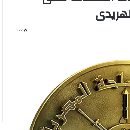
لهريدى
122