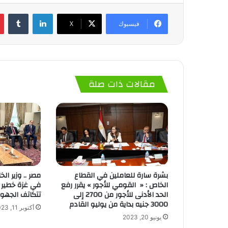
لينكدإن
‏Tumblr
فيسبوك
‫X
مقالات ذات صلة
بشرة سارة للعاملين في القطاع
مصر .. وزير ال
الخاص : « القومي للأجور » يقرر رفع
في غزة خطير .
الحد الأدنى للأجور من 2700 إلى
تتكاتف الجهود
3000 جنيه بداية من يوليو القادم
أكتوبر 11, 2023
يونيو 20, 2023