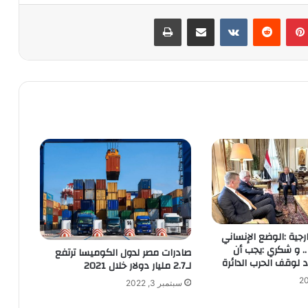
بينتيريست
‏Reddit
‏VKontakte
مشاركة عبر البريد
طباعة
خارجية :الوضع الإنساني
. و شكري :يجب أن
صادرات مصر لدول الكوميسا ترتفع
 لوقف الحرب الدائرة
لـ2.7 مليار دولار خلال 2021
سبتمبر 3, 2022