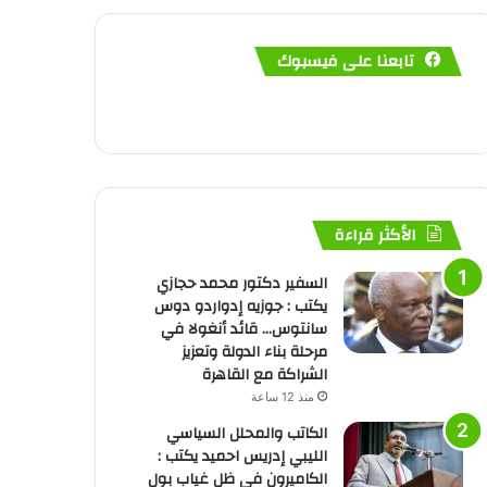
تابعنا على فيسبوك
الأكثر قراءة
السفير دكتور محمد حجازي
يكتب : جوزيه إدواردو دوس
سانتوس… قائد أنغولا في
مرحلة بناء الدولة وتعزيز
الشراكة مع القاهرة
منذ 12 ساعة
الكاتب والمحلل السياسي
الليبي إدريس احميد يكتب :
الكاميرون في ظل غياب بول