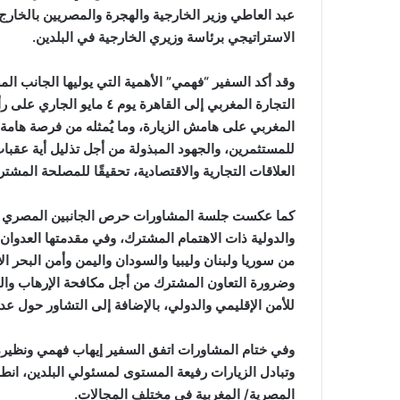
عبد العاطي وزير الخارجية والهجرة والمصريين بالخارج ا
الاستراتيجي برئاسة وزيري الخارجية في البلدين.
وقد أكد السفير “فهمي” الأهمية التي يوليها الجانب ال
التجارة المغربي إلى القاهر
المغربي على هامش الزيارة، وما يُمثله من فرصة هامة 
للمستثمرين، والجهود المبذولة من أجل تذليل أية عقبات
العلاقات التجارية والاقتصادية، تحقيقًا للمصلحة المشت
كما عكست جلسة المشاورات حرص الجانبين المصري والم
والدولية ذات الاهتمام المشترك، وفي مقدمتها العدوان
من سوريا ولبنان وليبيا والسودان واليمن وأمن البحر 
وضرورة التعاون المشترك من أجل مكافحة الإرهاب والتص
للأمن الإقليمي والدولي، بالإضافة إلى التشاور حول 
وفي ختام المشاورات اتفق السفير إيهاب فهمي ونظيره
وتبادل الزيارات رفيعة المستوى لمسئولي البلدين، انط
المصرية/ المغربية في مختلف المجالات.