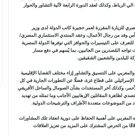
لي الرباط، وكذلك لعقد الدورة الرابعة لآلية التشاور والحوار
مصري للزيارة المقررة لعمر حجيرة كاتب الدولة لدى وزير
ة يوم ٤ مايو الجاري على رأس وفد من رجال الأعمال، وعقد المنتدي الاستثماري المصري/
للتعرف على التيسيرات والحوافز التي توفرها الدولة المصرية
 تواجه المُصدرين من الجانبين، بما يُسهم في دفع مسار
ركة للبلدين والشعبين الشقيقين.
غربي على التنسيق والتشاور إزاء مختلف القضايا الإقليمية
 الإسرائيلي على قطاع غزة، فضلًا عن التطورات الجارية في كل
الأحمر، وكذلك آخر المستجدات بشأن الصومال والساحل الأفريقي
دي لظاهرة المقاتلين الإرهابيين الأجانب وما تمثله من تهديد
عدد من الموضوعات متعددة الأطراف والترشيحات الدولية.
 المغربي على أهمية الحفاظ على دورية انعقاد تلك المشاورات
لاقًا من الحرص المشترك على المزيد من تعزيز العلاقات