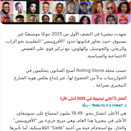
شهدت نيجيريا في النصف الأول من 2025 تنوعًا موسيقيًا غير
مسبوق، حيث تجاوز فنانونها حدود “الأفروبيتس” التقليدية نحو الراب،
والريجي، والجوسبل، والهاوس، مع تركيز قوي على القصص
الاجتماعية والسياسية.
حسب مجلة Rolling Stone أصبح الفنانون يتحكمون في
الخوارزميات بدلاً من الخضوع لها، عبر إبداع يعكس هوية الشارع
النيجيري بصراحة .
أفضل 5 أغاني نيجيرية في 2025 (حتى الآن)
1. “Baby (Is It a Crime)” – ريمّا
هي الأعلى انتشارً بنحو : 18.49 مليون استماع على سبوتيفاي،
الأعلى في نيجيريا هذا العام، وهي مزيج جريء بين “الأفروبيتس”
والجاز، مع استخدام عينة من أغنية “Sade” الكلاسيكية، أما تأثيرها: