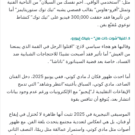
مثل: “استخدمي الواقي.. احمِ نفسك من السيلان” من الناحية الفنية
وتمثل”أفرو-هاوس” بقالب قصصي يشبه “تيك توك ستوريتايمز” أما
عن تأثيرها فقد حققت 300,000 فيديو على “تيك توك” كنشاط
توعوي مُقنّع بفن .
5. اغنية”شوت ذات مان” – بايباك إيبورو،
وقالبها هو هجاء سياسي لاذع: “اقتلوا الرجل في القمة الذي يمنعنا
من العيش” أما تأثير فقد أصبحت نشيدًا للاحتجاجات الشبابية ضد
الفساد، خاصة بعد قضية السيناتورة “ناتاشا” .
أما احدث ظهور فكان لـ مادي كوتي، ففي يونيو 2025، دخل الفنان
الصاعد، مادي كوتي، السباق بأغنيته”انتظر وشاهد” التي تدمج
الإيقاعات التقليدية لـ”إيجبو” مع الإلكترونيات ورغم عدم وجود بيانات
انتشار بعد، يُتوقع أن تنافس بقوة
الموسيقى النيجيرية في 2025 تثبت أنها ظاهرة لا تُختزل في إيقاع
أو فنان، بل هي انعكاس لتعددية مجتمع يتحدث بلغة الفن. مع ظهور
أصوات مثل مادي كوتي، واستمرار عمالقة مثل ريمّا، النصف الثاني