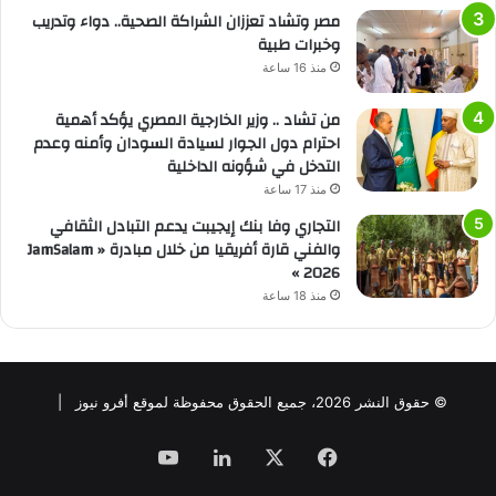
مصر وتشاد تعززان الشراكة الصحية.. دواء وتدريب
وخبرات طبية
منذ 16 ساعة
من تشاد .. وزير الخارجية المصري يؤكد أهمية
احترام دول الجوار لسيادة السودان وأمنه وعدم
التدخل في شؤونه الداخلية
منذ 17 ساعة
التجاري وفا بنك إيجيبت يدعم التبادل الثقافي
والفني قارة أفريقيا من خلال مبادرة « JamSalam
2026 »
منذ 18 ساعة
© حقوق النشر 2026، جميع الحقوق محفوظة لموقع أفرو نيوز |
فيسبوك
‫X
لينكدإن
‫YouTube