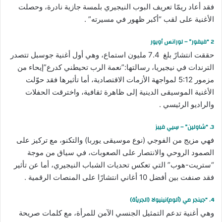
فقد أعاد ريمّا تعريف البوب النيجيري بلمسة جازية نادرة، وحصلت
الأغنية على لقب “أكبر ظهور في مسيرته” .
2 “فيفور” – لورانس أويور
حققت انتشارً بلغ 7.4 مليون استماع، وهي أول أغنية جوسبل تتصدر
الترندات في نيجيريا، رسالتها:”نعمة الرب تحيطني كدرع”إيحاء من
مزمور 5:12 لمواجهة الأزمات الاقتصادية، أما تأثيرها فقد حوّلت
الأغنية الموسيقى الدينية إلى ظاهرة ثقافية، واخترقت الحفلات
والراديو الرئيسي .
3. “شاولين” – سِيي فيبز
فهي مزيج من الفوجي (نوع موسيقى يوربا) والتكنو، مع تركيز على
الصمود الروحي والانتصار على الصعوبات، في سياق من موجة
“ستريت-هوب” التي تعكس تحديات الشباب النيجيري، أما عن تأثير
فقد صنفت بين أفضل 10 أغاني انتشارًا على المنصات الرقمية .
4. “جينجر مي (ألوم)نينيولا (الجريأة)
وهي أغنية تدعم التمثيل الجنسي الآمن للمرأة، مع كلمات صريحة