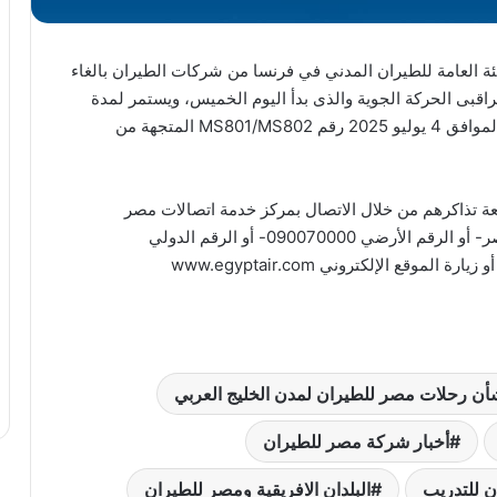
ئة العامة للطيران المدني في فرنسا من شركات الطيران بالغاء
بى الحركة الجوية والذى بدأ اليوم الخميس، ويستمر لمدة
يومين، فقد تقرر إلغاء رحلة مصر للطيران غداً الجمعة الموافق 4 يوليو 2025 رقم MS801/MS802 المتجهة من
ة تذاكرهم من خلال الاتصال بمركز خدمة اتصالات مصر
للطيران على رقم 1717 من أي هاتف محمول داخل مصر- أو الرقم الأرضي 090070000- أو الرقم الدولي
أن رحلات مصر للطيران لمدن الخليج العربي
أخبار شركة مصر للطيران
ن للتدريب
البلدان الافريقية ومصر للطيران