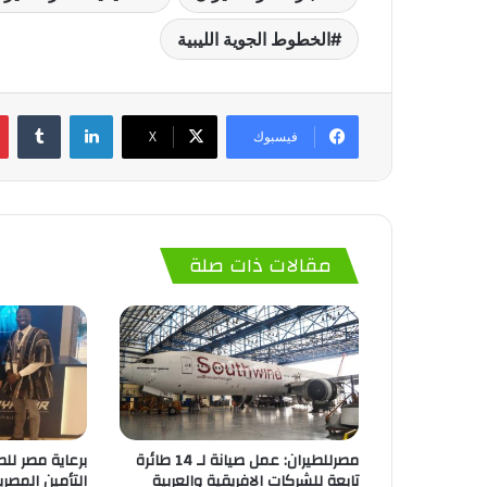
الخطوط الجوية الليبية
لينكدإن
‏Tumblr
فيسبوك
‫X
مقالات ذات صلة
مصرللطيران: عمل صيانة لـ 14 طائرة
برعاية مصر للط
تابعة للشركات الافريقية والعربية
التأمين المصر