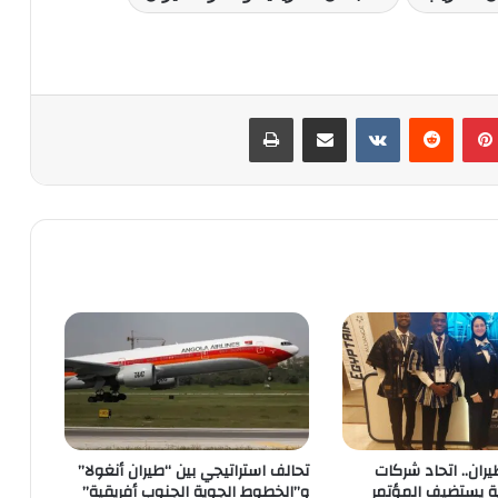
بينتيريست
‏Reddit
‏VKontakte
مشاركة عبر البريد
طباعة
يران.. اتحاد شركات
تحالف استراتيجي بين “طيران أنغولا”
ية يستضيف المؤتمر
و”الخطوط الجوية الجنوب أفريقية”