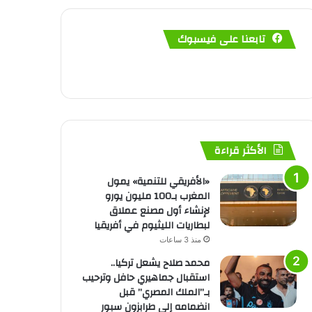
تابعنا على فيسبوك
الأكثر قراءة
«الأفريقي للتنمية» يمول
المغرب بـ100 مليون يورو
لإنشاء أول مصنع عملاق
لبطاريات الليثيوم في أفريقيا
منذ 3 ساعات
محمد صلاح يشعل تركيا..
استقبال جماهيري حافل وترحيب
بـ”الملك المصري” قبل
انضمامه إلى طرابزون سبور