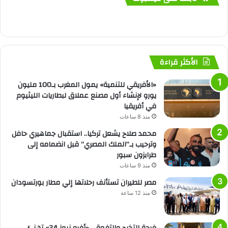
الأكثر قراءة
«الأفريقي للتنمية» يمول المغرب بـ100 مليون
يورو لإنشاء أول مصنع عملاق لبطاريات الليثيوم
في أفريقيا
منذ 8 ساعات
محمد صلاح يشعل تركيا.. استقبال جماهيري حافل
وترحيب بـ”الملك المصري” قبل انضمامه إلى
طرابزون سبور
منذ 9 ساعات
مصر للطيران تستأنف رحلاتها إلي مطار بورتسودان
منذ 12 ساعة
فرحة التخرج والتفوق.. «أفرو نيوز 24» تهنئ