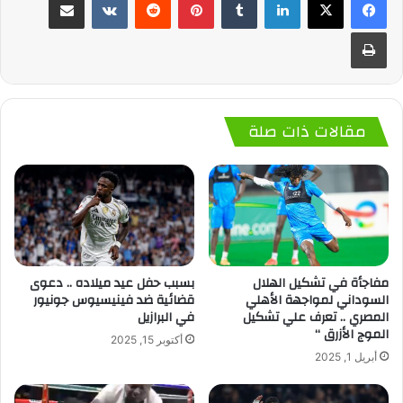
طباعة
مقالات ذات صلة
مفاجأة في تشكيل الهلال
بسبب حفل عيد ميلاده .. دعوى
السوداني لمواجهة الأهلي
قضائية ضد فينيسيوس جونيور
المصري .. تعرف علي تشكيل
في البرازيل
الموج الأزرق “
أكتوبر 15, 2025
أبريل 1, 2025