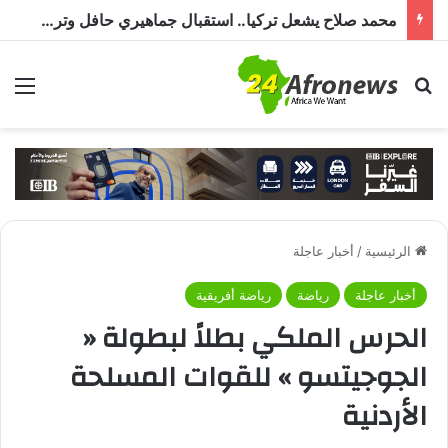
محمد صلاح يشعل تركيا.. استقبال جماهيري حافل وترحيب بـ”الملك المصري” قبل انضمامه إلى طرابزون سبور
بحث عن
الق
الرئيسية
/
أخبار عاجلة
أخبار عاجلة
رياضة
رياضة أفريقية
الحرس الملكي بطلاً لبطولة «
الجوجيتسو » للقوات المسلحة
الأردنية