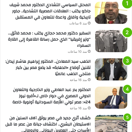
المحلل السياسي التشادي الدكتور محمد شريف
جاكو يكتب : العلاقات المصرية التشادية.. جذور
تاريخية وآفاق واعدة للتعاون في المستقبل
منذ 6 ساعات
السفير دكتور محمد حجازي يكتب : محمد فائق…
“وزير إفريقيا” الذي حمل رسالة القاهرة إلى القارة
السمراء
منذ 10 ساعات
الذهب سيد المعادن.. الدكتور إبراهيم هاشم زيدان:
تقنين أوضاع «الدهابة» قد يضع مصر بين كبار
منتجي الذهب عالميًا
منذ 16 ساعة
الدكتور بدر عبد العاطي وزير الخارجية والتعاون
الدولي المصري في حوار خاص لـ«أفرو نيوز
24»: مصر تولي الأزمة السودانية أولوية خاصة
منذ 16 ساعة
كشف أثري جديد في مصر يوثق آلاف السنين من
الاستيطان البشري.. اكتشاف جبانة من عصر ما قبل
الأسرات حتى العصرين اليوناني والروماني