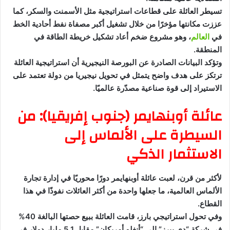
تسيطر العائلة على قطاعات استراتيجية مثل الأسمنت والسكر، كما
عززت مكانتها مؤخرًا من خلال تشغيل أكبر مصفاة نفط أحادية الخط
في
العالم
، وهو مشروع ضخم أعاد تشكيل خريطة الطاقة في
المنطقة.
وتؤكد البيانات الصادرة عن البورصة النيجيرية أن استراتيجية العائلة
ترتكز على هدف واضح يتمثل في تحويل نيجيريا من دولة تعتمد على
الاستيراد إلى قوة صناعية مصدّرة عالميًا.
عائلة أوبنهايمر (جنوب إفريقيا): من
السيطرة على الألماس إلى
الاستثمار الذكي
لأكثر من قرن، لعبت عائلة أوبنهايمر دورًا محوريًا في إدارة تجارة
الألماس العالمية، ما جعلها واحدة من أكثر العائلات نفوذًا في هذا
القطاع.
وفي تحول استراتيجي بارز، قامت العائلة ببيع حصتها البالغة 40%
في شركة “دي بيرز” إلى “أنغلو أمريكان” مقابل 5.1 مليار دولار في