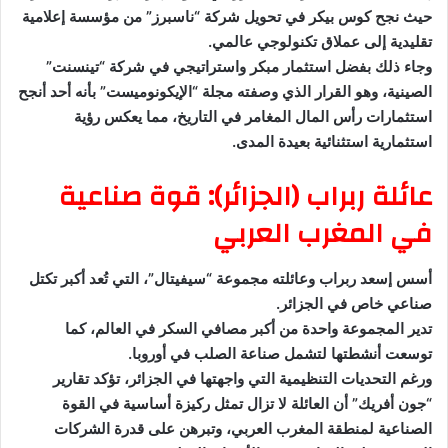
حيث نجح كوس بيكر في تحويل شركة “ناسبرز” من مؤسسة إعلامية
تقليدية إلى عملاق تكنولوجي عالمي.
وجاء ذلك بفضل استثمار مبكر واستراتيجي في شركة “تينسنت”
الصينية، وهو القرار الذي وصفته مجلة “الإيكونوميست” بأنه أحد أنجح
استثمارات رأس المال المغامر في التاريخ، مما يعكس رؤية
استثمارية استثنائية بعيدة المدى.
عائلة ربراب (الجزائر): قوة صناعية
في المغرب العربي
أسس إسعد ربراب وعائلته مجموعة “سيفيتال”، التي تُعد أكبر تكتل
صناعي خاص في الجزائر.
تدير المجموعة واحدة من أكبر مصافي السكر في العالم، كما
توسعت أنشطتها لتشمل صناعة الصلب في أوروبا.
ورغم التحديات التنظيمية التي واجهتها في الجزائر، تؤكد تقارير
“جون أفريك” أن العائلة لا تزال تمثل ركيزة أساسية في القوة
الصناعية لمنطقة المغرب العربي، وتبرهن على قدرة الشركات