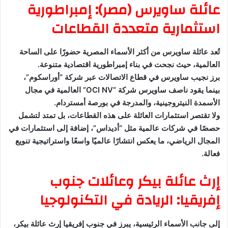
عائلة ساويرس (مصر): إمبراطورية
استثمارية متعددة القطاعات
تُعد عائلة ساويرس من أكثر الأسماء المصرية حضورًا على الساحة
العالمية، حيث نجحت في بناء إمبراطورية اقتصادية متنوعة.
برز نجيب ساويرس في قطاع الاتصالات عبر شركة “أوراسكوم”،
بينما يقود ناصف ساويرس شركة “OCI NV” العالمية في مجال
الأسمدة النيتروجينية، والمدرجة في بورصة أمستردام.
ولا تقتصر استثمارات العائلة على هذه القطاعات، بل تمتد لتشمل
حصصًا في شركات عالمية مثل “أديداس”، إضافة إلى استثمارات في
المجال الرياضي، ما يعكس انتشارًا عالميًا واسعًا واستراتيجية تنويع
فعالة.
إرث عائلة بيكر وعائلات جنوب
إفريقيا: الريادة في التكنولوجيا
إلى جانب الأسماء الرئيسية، يبرز في جنوب إفريقيا إرث عائلة بيكر،