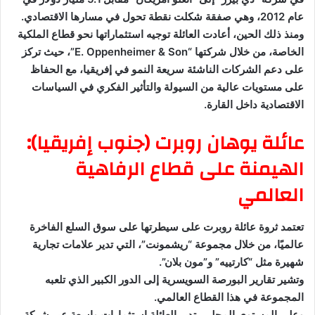
عام 2012، وهي صفقة شكلت نقطة تحول في مسارها الاقتصادي.
ومنذ ذلك الحين، أعادت العائلة توجيه استثماراتها نحو قطاع الملكية
الخاصة، من خلال شركتها “E. Oppenheimer & Son”، حيث تركز
على دعم الشركات الناشئة سريعة النمو في إفريقيا، مع الحفاظ
على مستويات عالية من السيولة والتأثير الفكري في السياسات
الاقتصادية داخل القارة.
عائلة يوهان روبرت (جنوب إفريقيا):
الهيمنة على قطاع الرفاهية
العالمي
تعتمد ثروة عائلة روبرت على سيطرتها على سوق السلع الفاخرة
عالميًا، من خلال مجموعة “ريشمونت”، التي تدير علامات تجارية
شهيرة مثل “كارتييه” و”مون بلان”.
وتشير تقارير البورصة السويسرية إلى الدور الكبير الذي تلعبه
المجموعة في هذا القطاع العالمي.
وعلى المستوى المحلي، تدير العائلة استثمارات واسعة عبر شركة