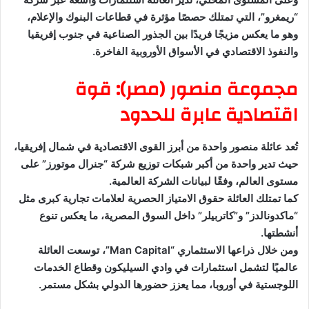
“ريمغرو”، التي تمتلك حصصًا مؤثرة في قطاعات البنوك والإعلام،
وهو ما يعكس مزيجًا فريدًا بين الجذور الصناعية في جنوب إفريقيا
والنفوذ الاقتصادي في الأسواق الأوروبية الفاخرة.
مجموعة منصور (مصر): قوة
اقتصادية عابرة للحدود
تُعد عائلة منصور واحدة من أبرز القوى الاقتصادية في شمال إفريقيا،
حيث تدير واحدة من أكبر شبكات توزيع شركة “جنرال موتورز” على
مستوى العالم، وفقًا لبيانات الشركة العالمية.
كما تمتلك العائلة حقوق الامتياز الحصرية لعلامات تجارية كبرى مثل
“ماكدونالدز” و”كاتربيلر” داخل السوق المصرية، ما يعكس تنوع
أنشطتها.
ومن خلال ذراعها الاستثماري “Man Capital”، توسعت العائلة
عالميًا لتشمل استثمارات في وادي السيليكون وقطاع الخدمات
اللوجستية في أوروبا، مما يعزز حضورها الدولي بشكل مستمر.