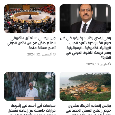
رامي زهدي يكتب : إفريقيا في ظل
وزير بريطاني : التمثيل الأفريقي
صراع الكبار: كيف تعيد الحرب
الدائم داخل مجلس الأمن الدولي
الإيرانية–الأمريكية–الإسرائيلية
أصبح مسألة ملحة
رسم خريطة النفوذ الدولي في
أغسطس 12, 2024
القارة؟
مارس 13, 2026
بيزنس إنسايدر أفريكا: مشروع
سياسات أبي أحمد في إثيوبيا:
حوض إصلاح السفن الجديد في
قرارات حاسمة بين إعادة تشكيل