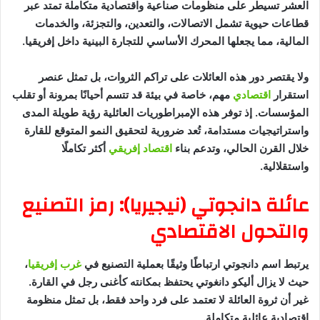
العشر تسيطر على منظومات صناعية واقتصادية متكاملة تمتد عبر
قطاعات حيوية تشمل الاتصالات، والتعدين، والتجزئة، والخدمات
المالية، مما يجعلها المحرك الأساسي للتجارة البينية داخل إفريقيا.
ولا
يقت
صر
دور هذه العائلات على تراكم الثروات، بل تمثل عنصر
استقرار
اقتصادي
مهم، خاصة في بيئة قد تتسم أحيانًا بمرونة أو تقلب
المؤسسات. إذ توفر هذه الإمبراطوريات العائلية رؤية طويلة المدى
واستراتيجيات مستدامة، تُعد ضرورية لتحقيق النمو المتوقع للقارة
خلال القرن الحالي، وتدعم بناء
اقتصاد إفريقي
أكثر تكاملًا
واستقلالية.
عائلة دانجوتي (نيجيريا): رمز التصنيع
والتحول الاقتصادي
يرتبط اسم دانجوتي ارتباطًا وثيقًا بعملية التصنيع في
غرب إفريقيا
،
حيث لا يزال أليكو دانغوتي يحتفظ بمكانته كأغنى رجل في القارة.
غير أن ثروة العائلة لا تعتمد على فرد واحد فقط، بل تمثل منظومة
اقتصادية عائلية متكاملة.