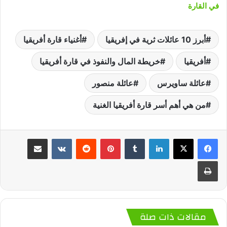
في القارة
أبرز 10 عائلات ثرية في إفريقيا
أغنياء قارة أفريقيا
أفريقيا
خريطة المال والنفوذ في قارة أفريقيا
عائلة ساويرس
عائلة منصور
من هي أهم أسر قارة أفريقيا الغنية
لينكدإن
‏Tumblr
بينتيريست
‏Reddit
‏VKontakte
مشاركة عبر البريد
طباعة
مقالات ذات صلة