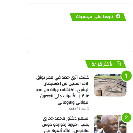
تابعنا على فيسبوك
الأكثر قراءة
كشف أثري جديد في مصر يوثق
آلاف السنين من الاستيطان
البشري.. اكتشاف جبانة من عصر
ما قبل الأسرات حتى العصرين
اليوناني والروماني
منذ 18 دقيقة
السفير دكتور محمد حجازي
يكتب : جوزيه إدواردو دوس
سانتوس… قائد أنغولا في