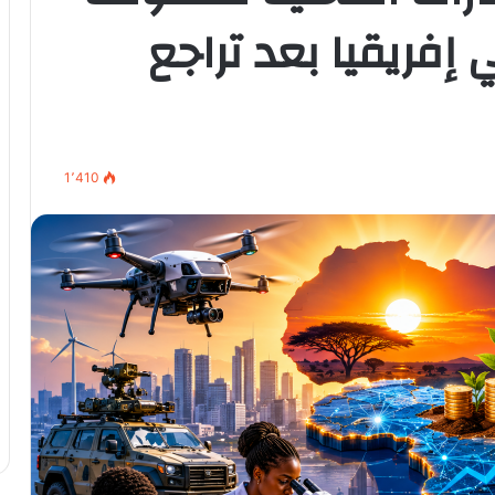
إفريقيا بعد تراجع
1٬410