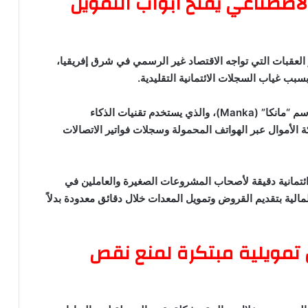
 الذكاء الاصطناعي يفتح أبواب التمويل
واحدة من أكبر العقبات التي تواجه الاقتصاد غير الرسمي في شرق إفريقيا،
ب غياب السجلات الائتمانية التقليدية.
وتعتمد الشركة على محركها الذكي الخاص المعروف باسم “مانكا” (Manka)، والذي يستخدم تقنيات الذكاء
ة الأموال عبر الهواتف المحمولة وسجلات فواتير الاتصالات
ائتمانية دقيقة لأصحاب المشروعات الصغيرة والعاملين في
لية بتقديم القروض وتمويل المعدات خلال دقائق معدودة بدلاً
ية.. حلول تمويلية مبتكرة لمنع نقص