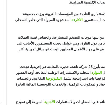
ديات الإقليمية المتزايدة.
استثماري القادمة من المؤسسات الغربية، برزت مجموعة
ت المستثمرين
الأفارقة
لسد فجوة السيولة التي خلفها انسحاب
، من بينها موجات التضخم المتسارعة، وانخفاض قيمة العملات
عدد من دول القارة، وهي عوامل دفعت المستثمرين الأجانب إلى
ض على رواد الأعمال المحليين البحث عن بدائل تمويلية أكثر
ضمن قائمتها الخاصة بأبرز 25 شركة ناشئة جديرة بالمتابعة في إفريقيا، نجحت
ل
الموارد
المحلية والاستثمارات الوطنية لمعالجة أوجه القصور
دفة قطاعات استراتيجية تشمل
التكنولوجيا
الدفاعية، والخدمات
صحية، والمدفوعات الرقمية، والخدمات اللوجستية المالية العابرة
لقائم على المضاربات والاستثمارات
الأجنبية
السريعة إلى نموذج