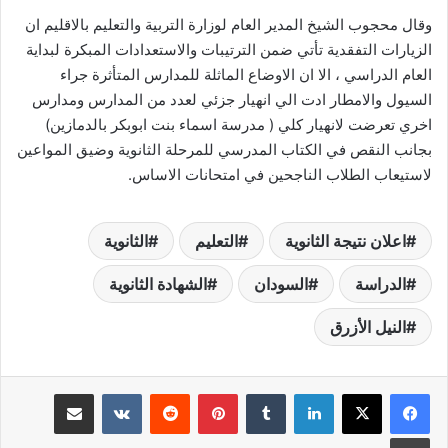
وقال محجوب الشيخ المدير العام لوزارة التربية والتعليم بالاقليم ان
الزيارات التفقدية تأتي ضمن الترتيبات والاستعدادات المبكرة لبداية
العام الدراسي ، الا ان الاوضاع الماثلة للمدارس المتأثرة جراء
السيول والامطار ادت الي انهيار جزئي لعدد من المدارس ومدارس
اخري تعرضت لانهيار كلي ( مدرسة اسماء بنت ابوبكر بالدمازين)
بجانب النقص في الكتاب المدرسي للمرحلة الثانوية وضيق المواعين
لاستيعاب الطلاب الناجحين في امتحانات الاساس.
اعلان نتيجة الثانوية
التعليم
الثانوية
الدراسة
السودان
الشهادة الثانوية
النيل الأزرق
لينكدإن
‏Tumblr
بينتيريست
‏Reddit
‏VKontakte
مشاركة عبر البريد
طباعة