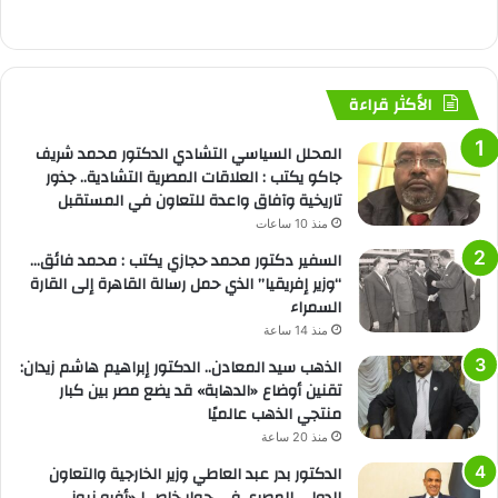
الأكثر قراءة
المحلل السياسي التشادي الدكتور محمد شريف
جاكو يكتب : العلاقات المصرية التشادية.. جذور
تاريخية وآفاق واعدة للتعاون في المستقبل
منذ 10 ساعات
السفير دكتور محمد حجازي يكتب : محمد فائق…
“وزير إفريقيا” الذي حمل رسالة القاهرة إلى القارة
السمراء
منذ 14 ساعة
الذهب سيد المعادن.. الدكتور إبراهيم هاشم زيدان:
تقنين أوضاع «الدهابة» قد يضع مصر بين كبار
منتجي الذهب عالميًا
منذ 20 ساعة
الدكتور بدر عبد العاطي وزير الخارجية والتعاون
الدولي المصري في حوار خاص لـ«أفرو نيوز