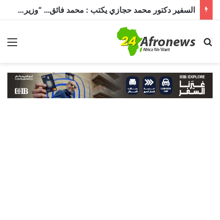
السفير دكتور محمد حجازي يكتب : محمد فائق… “وزير إفريقيا” الذي حمل رسالة القاهرة إلى القارة السمراء
بحث عن
الق