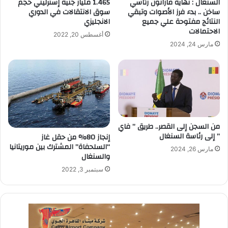
1.465 مليار جنيه إسترليني حجم
السنغال : نهاية ماراثون رئاسي
سوق الانتقالات في الدوري
ساخن .. بدء فرز الأصوات وتبقي
الانجليزي
النتائج مفتوحة علي جميع
الاحتمالات
أغسطس 20, 2022
مارس 24, 2024
من السجن إلى القصر.. طريق ” فاي
” إلى رئاسة السنغال
إنجاز 80% من حقل غاز
“السلحفاة” المشترك بين موريتانيا
مارس 26, 2024
والسنغال
سبتمبر 3, 2022