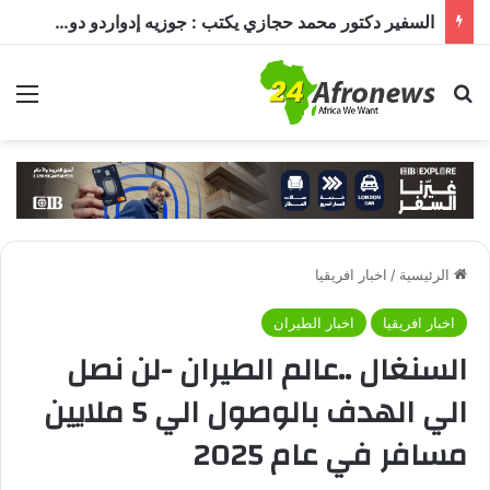
السفير دكتور محمد حجازي يكتب : جوزيه إدواردو دوس سانتوس… قائد أنغولا في مرحلة بناء الدولة وتعزيز الشراكة مع القاهرة
بحث عن
الق
الرئيسية
/
اخبار افريقيا
اخبار افريقيا
اخبار الطيران
السنغال ..عالم الطيران -لن نصل
الي الهدف بالوصول الي 5 ملايين
مسافر في عام 2025