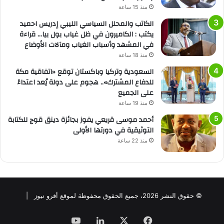
منذ 15 ساعة
الكاتب والمحلل السياسي الليبي إدريس احميد
يكتب : الكاميرون في ظل غياب بول بيا… قراءة
في المشهد وأسباب الغياب ومآلات الأوضاع
منذ 18 ساعة
السعودية وتركيا وباكستان توقع «اتفاقية مكة
للدفاع المشترك».. هجوم على دولة يُعد اعتداءً
على الجميع
منذ 19 ساعة
أحمد موسى قريعي يفوز بجائزة دينق قوج للكتابة
التوثيقية في دورتها الأولى
منذ 22 ساعة
© حقوق النشر 2026، جميع الحقوق محفوظة لموقع أفرو نيوز |
فيسبوك
‫X
لينكدإن
‫YouTube