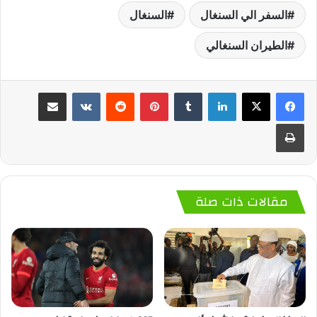
السفر الي السنغال
السنغال
الطيران السنغالي
لينكدإن
‏Tumblr
بينتيريست
‏Reddit
‏VKontakte
مشاركة عبر البريد
طباعة
مقالات ذات صلة