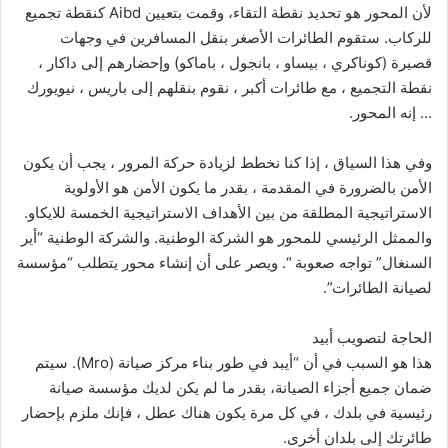
لأن المحور هو تحديد نقطة التقاء، وقمت بتعيين Aibd كنقطة تجميع
للركاب. ستقوم الطائرات الأصغر بنقل المسافرين في وجهات
قصيرة (كوناكري ، بيساو ، بانجول ، باماكو) وإحضارهم إلى داكار ،
نقطة التجميع ، مع طائرات أكبر ، نقوم بنقلهم إلى باريس ، نيويورك
… إنه المحور.
وفي هذا السياق ، إذا كنا نخطط لزيادة حركة المرور ، يجب أن يكون
الأمن بالضرورة في المقدمة ، بقدر ما يكون الأمن هو الأولوية
الاستراتيجية المطلقة من بين الأهداف الاستراتيجية الخمسة للايكاو.
والممثل الرئيسي للمحور هو الشركة الوطنية. والشركة الوطنية “أير
السنغال” تواجه صعوبة “. ويصر على أن إنشاء محور يتطلب “مؤسسة
لصيانة الطائرات”.
الحاجة لتصويب أبيد
هذا هو السبب في أن “أيبد في طور بناء مركز صيانة (Mro). سيتم
ضمان جميع أجزاء الصيانة، بقدر ما لم يكن لديك مؤسسة صيانة
رئيسية في بلدك ، في كل مرة يكون هناك عطل ، فإنك ملزم بإحضار
طائرتك إلى بلدان أخرى.