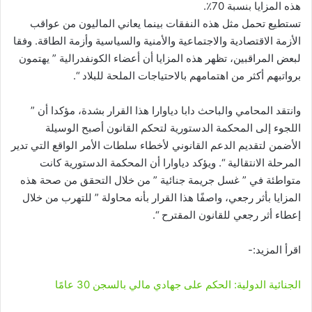
هذه المزايا بنسبة 70٪.
تستطيع تحمل مثل هذه النفقات بينما يعاني الماليون من عواقب
الأزمة الاقتصادية والاجتماعية والأمنية والسياسية وأزمة الطاقة. وفقا
لبعض المراقبين، تظهر هذه المزايا أن أعضاء الكونفدرالية ” يهتمون
برواتبهم أكثر من اهتمامهم بالاحتياجات الملحة للبلاد “.
وانتقد المحامي والباحث دابا دياوارا هذا القرار بشدة، مؤكدا أن ”
اللجوء إلى المحكمة الدستورية لتحكم القانون أصبح الوسيلة
الأضمن لتقديم الدعم القانوني لأخطاء سلطات الأمر الواقع التي تدير
المرحلة الانتقالية “. ويؤكد دياوارا أن المحكمة الدستورية كانت
متواطئة في ” غسل جريمة جنائية ” من خلال التحقق من صحة هذه
المزايا بأثر رجعي، واصفًا هذا القرار بأنه محاولة ” للتهرب من خلال
إعطاء أثر رجعي للقانون المقترح “.
اقرأ المزيد:-
الجنائية الدولية: الحكم على جهادي مالي بالسجن 30 عامًا