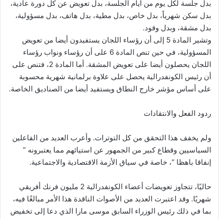
بدل جلسة لكل يوم من أيام الجلسة، بدل تعويض عن كل دورة عادية،
بدل سكن شهرياً، بدل خاص، بدل مطية، بدل هاتف، بدل مسؤولية،
بدل مشقة، وبدل وقود.
وتشير المادة 5 إلى أن رؤساء اللجان يستفيدون أيضا من تعويض
المسؤولية، في حين تنص المادة 6 على أن رؤساء ونواب رؤساء
اللجان يحصلون أيضا على تعويض المشقة. أما المادة 2، فتنص على
أن رئيس الكونفدرالية يحصل على علاوة برلمانية شهرية محسوبة
على أساس مؤشر خارج النطاق ويستفيد أيضا من الصناديق الخاصة.
ردود الفعل والانتقادات
ولم يخفف هذا التحقق من كل التوترات. وأعرب العديد من الفاعلين
السياسيين وقطاع كبير من الجمهور عن استيائهم مما يعتبرونه ”
إنفاقا باهظا “، خاصة في سياق الأزمة الاقتصادية والاجتماعية.
حاليًا، تتجاوز تعويضات أعضاء الكونفدرالية 2 مليون فرنك أفريقي
شهريًا. وقد اعتبرت العديد من الأصوات الناقدة هذا الأمر مبالغًا فيه،
بما في ذلك رئيس الوزراء السابق موسى مارا الذي دعا إلى تخفيض