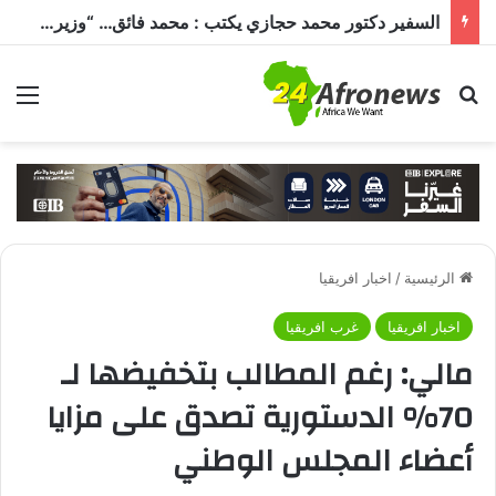
السفير دكتور محمد حجازي يكتب : محمد فائق… “وزير إفريقيا” الذي حمل رسالة القاهرة إلى القارة السمراء
بحث عن
الق
الرئيسية
/
اخبار افريقيا
اخبار افريقيا
غرب افريقيا
مالي: رغم المطالب بتخفيضها لـ
70% الدستورية تصدق على مزايا
أعضاء المجلس الوطني