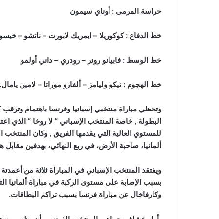
حراسة المرمى : أوناي سيمون
خط الدفاع : كوكوريلا – ايمريك لابورت – ناتشو – خي
خط الوسط : فابيانو رونر – رودري – داني أولمو
خط الهجوم : نيكو وليامز – ألفارو موراتا – لامين يامال.
وتحظي مباراة منتخبي إسبانيا وفرنسا باهتمام وترقب ك
البطولة , خاصة المنتخب الإسباني ” لا روخا ” الذي اعت
ألمانيا، صاحبة الأرض، في ربع النهائي، بهدفين مقابل 
ويفتقد المنتخب الإسباني في المباراة ثلاثة من أعمدتة
بسبب الإصابة على مستوى الركبة في مباراة ألمانيا الت
وكارفاخال عن مباراة فرنسا بسبب تراكم البطاقات.
يأمل عشاق وجماهير المنتخب الفرنسي أن يظهر بمستواه