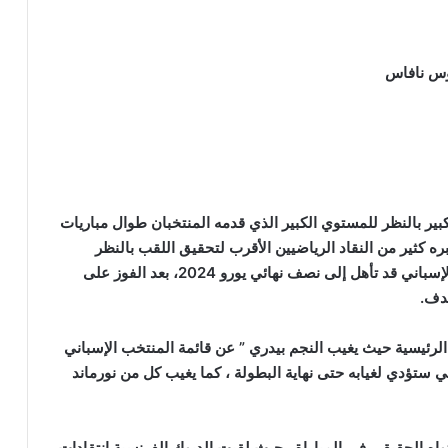
سوس نافاس
بير بالنظر للمستوي الكبير الذي قدمه المنتخبان طوال مباريات
بره كثير من النقاد الرياضيين الأقرب لتحقيق اللقب بالنظر
للمستوي العالية التي يقدمها الفريق , وكان المنتخب الإسباني قد تأهل إلى نصف نهائي يورو 2024، بعد الفوز على
هدف.
 الرئيسية حيث يغيب النجم بيدري ” عن قائمة المنتخب الإسباني
ي ستؤدي لغيابه حتى نهاية البطولة ، كما يغيب كل من نورماند
 الحقيقي في المباراة , حيث لقيت الديوك الفرنسية انتقادات