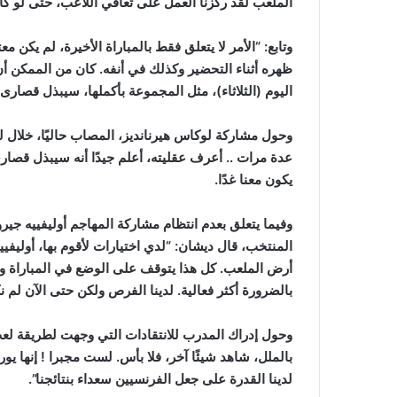
الملعب لقد ركزنا العمل على تعافي اللاعب، حتى لو كا
وتابع: “الأمر لا يتعلق فقط بالمباراة الأخيرة، لم يكن
ظهره أثناء التحضير وكذلك في أنفه. كان من الممكن أن ينت
اليوم (الثلاثاء)، مثل المجموعة بأكملها، سيبذل قصارى
وحول مشاركة لوكاس هيرنانديز، المصاب حاليًا، خلال لق
عدة مرات .. أعرف عقليته، أعلم جيدًا أنه سيبذل قص
يكون معنا غدًا.
وفيما يتعلق بعدم انتظام مشاركة المهاجم أوليفييه جير
المنتخب، قال ديشان: “لدي اختيارات لأقوم بها، أوليفييه 
أرض الملعب. كل هذا يتوقف على الوضع في المباراة 
بالضرورة أكثر فعالية. لدينا الفرص ولكن حتى الآن لم نك
وحول إدراك المدرب للانتقادات التي وجهت لطريقة لعب
بالملل، شاهد شيئًا آخر، فلا بأس. لست مجبرا ! إنها ي
لدينا القدرة على جعل الفرنسيين سعداء بنتائجنا”.