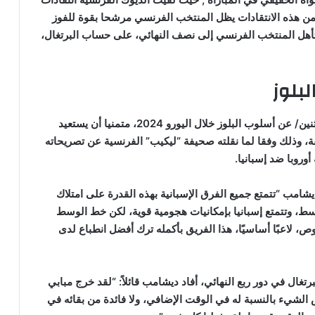
 من هذه الانتقادات يظل المنتخب الفرنسي مرشحا بقوة للفوز
, وتأهل المنتخب الفرنسي إلى نصف النهائي، على حساب البرتغال،
بلوز
كان المنتخب الفرنسي ديدييه ديشامب، دافع أمس /الإثنين/ عن أسلوب البلوز خلال اليورو 2024، متمنيا أن يستعيد
قة، وذلك وفقا لما نقلته صحيفة “ليكيب” الفرنسية عن تصريحاته
روبا ضد إسبانيا.
امب “تتمتع جميع الفرق الإسبانية بهذه القدرة على امتلاك
، وتتمتع إسبانيا بإمكانيات هجومية قوية، لكن خط الوسط
، لاعبًا أساسيًا، هذا الفريق بأكمله ترك أفضل انطباع لدى
غال في دور ربع النهائي، أفاد ديشامب قائلاً: “لقد خرج مبابي
مر معقدًا بعض الشيء بالنسبة له في الوقت الإضافي، ولا فائدة من بقائه في