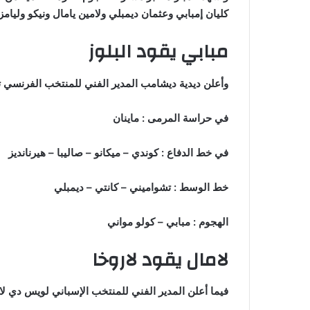
كليان إمبابي وعثمان ديمبلي ولامين يامال ونيكو وليامز
مبابي يقود البلوز
وأعلن ديدية ديشامب المدير الفني للمنتخب الفرنسي ت
في حراسة المرمى : ماينان
في خط الدفاع : كوندي – ميكانو – صاليبا – هيرنانديز
خط الوسط : تشواميني – كانتي – ديمبلي
الهجوم : مبابي – كولو مواني
لامال يقود لاروخا
فيما أعلن المدير الفني للمنتخب الإسباني لويس دي لا 