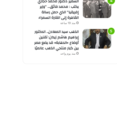
السفير دكتور محمد حجازي
يكتب : محمد فائق… “وزير
إفريقيا” الذي حمل رسالة
القاهرة إلى القارة السمراء
منذ 19 ساعة
الذهب سيد المعادن.. الدكتور
إبراهيم هاشم زيدان: تقنين
أوضاع «الدهابة» قد يضع مصر
بين كبار منتجي الذهب عالميًا
منذ يوم واحد