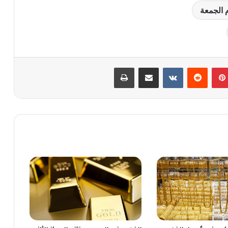
بينتيريست
‏Reddit
‏VKontakte
مشاركة عبر البريد
طباعة