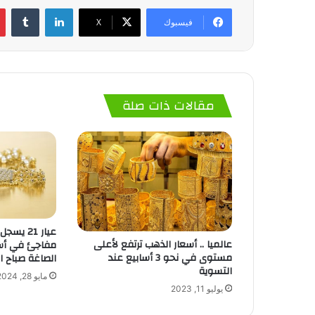
لينكدإن
‏Tumblr
فيسبوك
‫X
مقالات ذات صلة
عالميا .. أسعار الذهب ترتفع لأعلى
مفاجئ في أسع
مستوى في نحو 3 أسابيع عند
الصاغة صباح ال
التسوية
مايو 28, 2024
يوليو 11, 2023