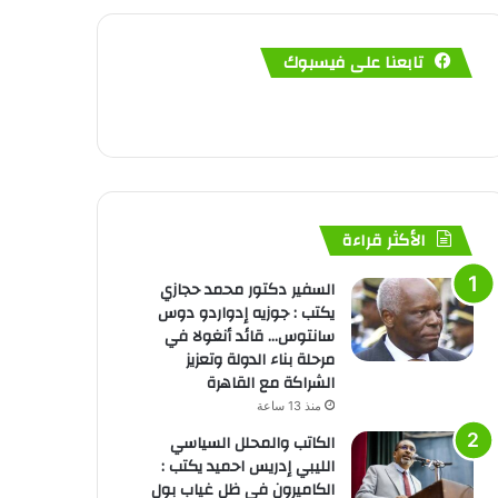
تابعنا على فيسبوك
الأكثر قراءة
السفير دكتور محمد حجازي
يكتب : جوزيه إدواردو دوس
سانتوس… قائد أنغولا في
مرحلة بناء الدولة وتعزيز
الشراكة مع القاهرة
منذ 13 ساعة
الكاتب والمحلل السياسي
الليبي إدريس احميد يكتب :
الكاميرون في ظل غياب بول