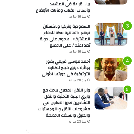
بيا… قراءة في المشهد
وأسباب الغياب ومآلات الأوضاع
منذ 16 ساعة
السعودية وتركيا وباكستان
توقع «اتفاقية مكة للدفاع
المشترك».. هجوم على دولة
يُعد اعتداءً على الجميع
منذ 16 ساعة
أحمد موسى قريعي يفوز
بجائزة دينق قوج للكتابة
التوثيقية في دورتها الأولى
منذ 20 ساعة
وزير النقل المصري يبحث مع
وزيري البنية التحتية والنقل
التشاديين تعزيز التعاون في
مشروعات النقل واللوجستيات
والطرق والسكك الحديدية
منذ 23 ساعة