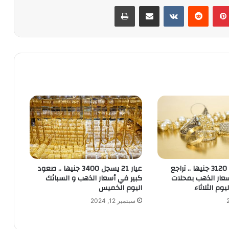
بينتيريست
‏Reddit
‏VKontakte
مشاركة عبر البريد
طباعة
عيار 21 يسجل 3120 جنيها .. تراجع
عيار 21 يسجل 3400 جنيها .. صعود
ار الذهب بمحلات
كبير في أسعار الذهب و السبائك
يوم الثلاثاء
اليوم الخميس
سبتمبر 12, 2024