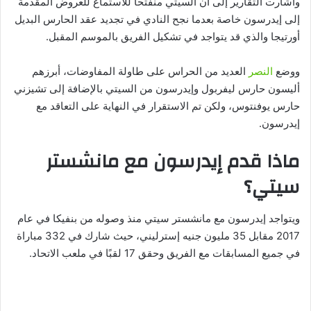
وأشارت التقارير إلى أن السيتي منفتحًا للاستماع للعروض المقدمة
إلى إيدرسون خاصة بعدما نجح النادي في تجديد عقد الحارس البديل
أورتيجا والذي قد يتواجد في تشكيل الفريق بالموسم المقبل.
ووضع
النصر
العديد من الحراس على طاولة المفاوضات، أبرزهم
أليسون حارس ليفربول وإيدرسون من السيتي بالإضافة إلى تشيزني
حارس يوفنتوس، ولكن تم الاستقرار في النهاية على التعاقد مع
إيدرسون.
ماذا قدم إيدرسون مع مانشستر
سيتي؟
ويتواجد إيدرسون مع مانشستر سيتي منذ وصوله من بنفيكا في عام
2017 مقابل 35 مليون جنيه إسترليني، حيث شارك في 332 مباراة
في جميع المسابقات مع الفريق وحقق 17 لقبًا في ملعب الاتحاد.