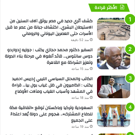
الأكثر قراءة
كشف أثري جديد في مصر يوثق آلاف السنين من
الاستيطان البشري.. اكتشاف جبانة من عصر ما قبل
الأسرات حتى العصرين اليوناني والروماني
منذ 52 دقيقة
السفير دكتور محمد حجازي يكتب : جوزيه إدواردو
دوس سانتوس… قائد أنغولا في مرحلة بناء الدولة
وتعزيز الشراكة مع القاهرة
منذ 15 ساعة
الكاتب والمحلل السياسي الليبي إدريس احميد
يكتب : الكاميرون في ظل غياب بول بيا… قراءة
في المشهد وأسباب الغياب ومآلات الأوضاع
منذ 18 ساعة
السعودية وتركيا وباكستان توقع «اتفاقية مكة
للدفاع المشترك».. هجوم على دولة يُعد اعتداءً
على الجميع
منذ 19 ساعة