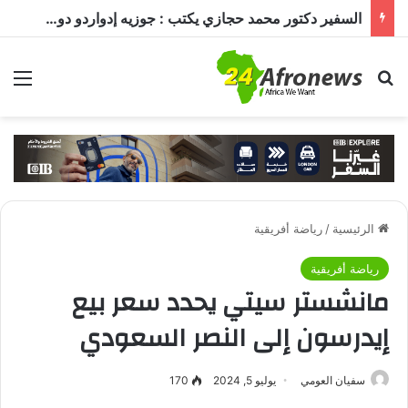
السفير دكتور محمد حجازي يكتب : جوزيه إدواردو دوس سانتوس… قائد أنغولا في مرحلة بناء الدولة وتعزيز الشراكة مع القاهرة
بحث عن
الق
الرئيسية
/
رياضة أفريقية
رياضة أفريقية
مانشستر سيتي يحدد سعر بيع
إيدرسون إلى النصر السعودي
سفيان العومي
يوليو 5, 2024
170