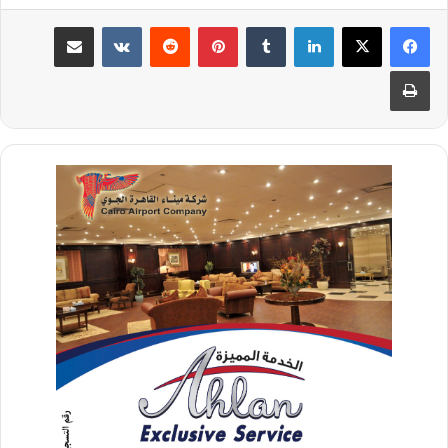
لينكدإن
‏Tumblr
بينتيريست
‏Reddit
‏VKontakte
مشاركة عبر البريد
طباعة