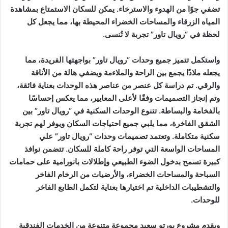
تضفي جوًا من الهدوء والاسترخاء. يمكن للسكان الاستمتاع بمشاهدة
المياه الزرقاء والمساحات الخضراء المحيطة بها، مما يجعل كل
لحظة في “رويال تاور” تجربة لا تُنسى.
واستكمل تتميز جميع وحدات “رويال تاور” بواجهتها الفريدة، مما
يجعله ملاذًا يجمع بين الراحة والملاءمة ويضفي هالة من الأناقة
والرقي. تم دراسة كل عنصر من عناصر هذه الوحدات بعناية فائقة،
وتم إنجاز التصميمات وفقًا لأعلى المعايير، مما يعكس إحساسًا
بالفخامة والبساطة. تتنوع الوحدات السكنية في “رويال تاور” بين
الشقق الفاخرة، مما يلبي جميع احتياجات السكان ويوفر لهم تجربة
سكنية متكاملة. وتعتمد تصميمات وحدات “رويال تاور” علي
المساحات الواسعة التي توفر راحة كاملة للسكان. تتضمن نوافذ
كبيرة تسمح بدخول الضوء الطبيعي وإطلالات بانورامية على حمامات
السباحة والمساحات الخضراء، والأرضيات من الرخام الفاخر
والتشطيبات الداخلية تم اختيارها بعناية لتكمل الطابع الفاخر
للوحدات.
ويقدم مشروع بورتو سعيد مجموعة متنوعة من الخدمات الفندقية