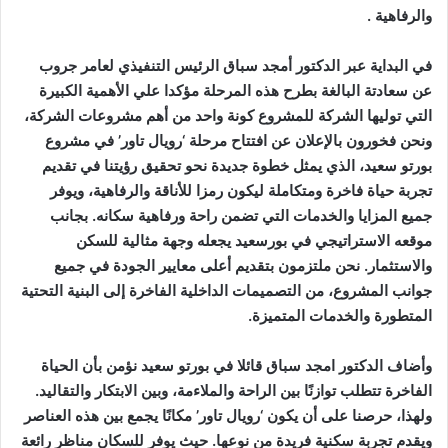
والرفاهية .
في البداية عبر الدكتور أمجد سباق الرئيس التنفيذي لعامر جروب
عن سعادتة البالغة بطرح هذه المرحلة مؤكدا علي الأهمية الكبيرة
التي توليها الشركة للمشروع كونة واحد من أهم مشروعات الشركة،
ونحن فخورون بالإعلان عن افتتاح مرحلة ‘رويال تاور’ في مشروع
بورتو سعيد، الذي يمثل خطوة جديدة نحو تحقيق رؤيتنا في تقديم
تجربة حياة فاخرة ومتكاملة ليكون رمزا للأناقة والرفاهية، ويوفر
جميع المزايا والخدمات التي تضمن راحة ورفاهية سكانه. بجانب
موقعه الاستراتيجي في بورسعيد يجعله وجهة مثالية للسكن
والاستثمار. نحن ملتزمون بتقديم أعلى معايير الجودة في جميع
جوانب المشروع، من التصميمات الداخلية الفاخرة إلى البنية التحتية
المتطورة والخدمات المتميزة.
وأضاف الدكتور امجد سباق قائلا في بورتو سعيد نؤمن بأن الحياة
الفاخرة تتطلب توازنًا بين الراحة والملاءمة، وبين الابتكار والتقاليد.
ولهذا، حرصنا على أن يكون ‘رويال تاور’ مكانًا يجمع بين هذه العناصر
ويقدم تجربة سكنية فريدة من نوعها. حيث يوفر للسكان مناظر رائعة