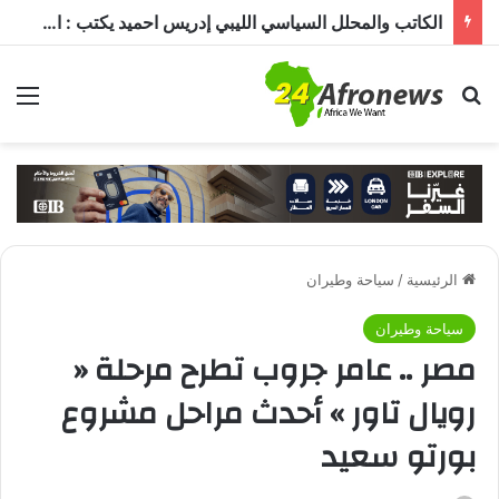
الكاتب والمحلل السياسي الليبي إدريس احميد يكتب : الكاميرون في ظل غياب بول بيا… قراءة في المشهد وأسباب الغياب ومآلات الأوضاع
بحث عن
الق
الرئيسية
/
سياحة وطيران
سياحة وطيران
مصر .. عامر جروب تطرح مرحلة «
رويال تاور » أحدث مراحل مشروع
بورتو سعيد