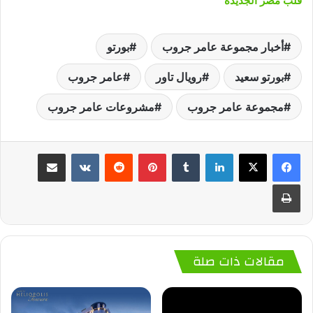
قلب مصر الجديدة
أخبار مجموعة عامر جروب
بورتو
بورتو سعيد
رويال تاور
عامر جروب
مجموعة عامر جروب
مشروعات عامر جروب
لينكدإن
‏Tumblr
بينتيريست
‏Reddit
‏VKontakte
مشاركة عبر البريد
طباعة
مقالات ذات صلة