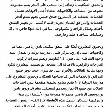
والشقق السكنية، بالإضافة إلى ممشى على البحر يضم مجموعة
متنوعة من المطاعم والكافيهات لقضاء أجمل الأوقات. تشمل
الخدمات الفندقية في المشروع فندق خمس نجوم يقدم أفخر
الخدمات والمرافق لضمان تجربة إقامة لا تُنسى. تم تجهيز الفندق
بأحدث وسائل الراحة والتكنولوجيا، بما في ذلك Spa فاخر، Gym،
وحمامات سباحة داخلية وخارجية.
ويحتوي المشروع أيضًا على شقق سكنية، نادي رياضي، مطاعم
وكافيهات، مبنى إداري، مركز طبى ، مدرسة دولية و الفندق. يمتد
واجهة الشاطئ على طول 1.3 كيلومتر ويضم ممرات لركوب
الدراجات والركض، بالإضافة إلى مسجد. تم تصميم المشروع ليكون
وجهة مثالية للعائلات والأفراد على حد سواء، حيث يوفر جميع
المرافق والخدمات التي قد يحتاجها السكان. ويحتوي المشروع على
مدرسة الدولية NIS تقدم مناهج تعليمية متقدمة تلبي احتياجات
الطلاب من جميع الأعمار وتعدهم لمستقبل مشرق. ويوفر نادي
بورتوسعيد الرياضي مجموعة متنوعة من الأنشطة الرياضية
والترفيهية للسكان. تشمل هذه الأنشطة كرة القدم، التنس، السباحة،
والعديد من الرياضات الأخرى. تم تجهيز النادي بأحدث المرافق