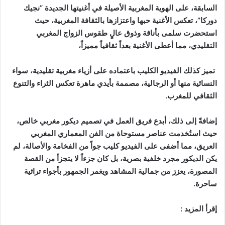
السابقة، على الهوية المغربية الأصيلة في أغنيتها الجديدة “نجيك
دوركا”، تعكس الأغنية حبها واعتزازها بالثقافة المغربية، حيث
استحضرت سلمى بأناقة وذوق عالٍ طقوس الزواج المغربي
التقليدي، مما أعطى الأغنية بعداً ثقافياً مميزاً،
تميز كذلك الفيديو الكليب باعتماده على أزياء مغربية تقليدية، سواء
النسائية منها أو الرجالية، مصممة بأيدي ماهرة تعكس الثراء والتنوع
الثقافي للمغرب.
إضافةً إلى ذلك، أبدع فريق العمل في تصميم ديكور مغربي خالص،
حيث استُخدمت عناصر مستوحاة من الفن المعماري المغربي
العريق، مما أضفى على الفيديو كليب جواً من الفخامة والأصالة، لم
يكن الديكور مجرد خلفية بصرية، بل كان جزءاً لا يتجزأ من القصة
المصورة، يعزز من جمالية المشاهد ويغمر الجمهور بأجواء تراثية
ساحرة.
إقرأ المزيد :