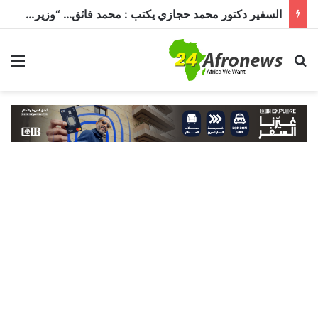
السفير دكتور محمد حجازي يكتب : محمد فائق… “وزير إفريقيا” الذي حمل رسالة القاهرة إلى القارة السمراء
بحث عن
الق