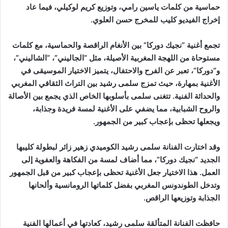
حماسية من كلمات ياسين رامي، وتوزيع كريم لوكيلي، فيما عاد
إخراج الفيديو كليب للمخرج حسن العلوي.
تجمع أغنية “نجيك دوركا” بين الأنغام الراقصة والحماسية، مع كلمات
مستوحاة من اللهجة المغربية الأصيلة، مثل “الجاليني”، “الشاليني”،
و”دوركا”، تعبر عن الفرح والاحتفال، يتميز الاختيار الموسيقى في
الأغنية بمهارة، حيث تمزج سلمى رشيد بين التراث الثقافي المغربي
والحداثة الفنية. تتغنى سلمى بأسلوبها الخاص الذي يجمع بين الأصالة
والروح الشبابية، مما يضفي على الأغنية لمسة فريدة وجذابة،
ويجعلها تحظى بإعجاب كبير من الجمهور.
وقد اختارت الفنانة سلمى رشيد الكوميدي زهير زائر لبطولة كليبها
الجديد “نجيك دوركا”، مما أضاف لمسة من الفكاهة والعفوية إلى
العمل. هذا الاختيار جعل الأغنية تحظى بإعجاب كبير من قبل الجمهور
وتدخل الطوندونس المغربي بفضل كلماتها الرومانسية وألحانها
الجذابة وتوزيعها الراقص.
حافظت الفنانة المتألقة سلمى رشيد، كعادتها في أعمالها الفنية