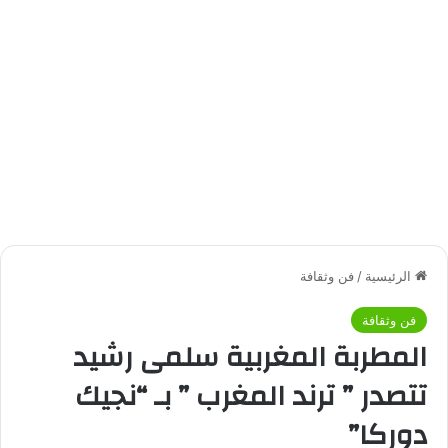
الرئيسية
/
فن وثقافة
فن وثقافة
المطربة المغربية سلمى رشيد
تتصدر ” ترند المغرب ” بـ “نجيك
دوركا”