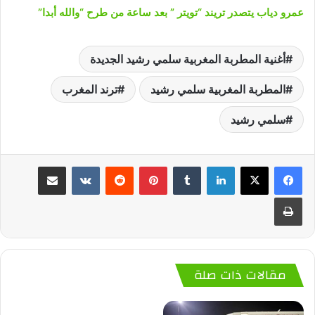
عمرو دياب يتصدر تريند “تويتر ” بعد ساعة من طرح “والله أبدا”
أغنية المطربة المغربية سلمي رشيد الجديدة
المطربة المغربية سلمي رشيد
ترند المغرب
سلمي رشيد
لينكدإن
‏Tumblr
بينتيريست
‏Reddit
‏VKontakte
مشاركة عبر البريد
طباعة
مقالات ذات صلة