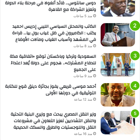
دوس سانتوس… قائد أنغولا في مرحلة بناء الدولة
وتعزيز الشراكة مع القاهرة
منذ 5 ساعات
الكاتب والمحلل السياسي الليبي إدريس احميد
يكتب : الكاميرون في ظل غياب بول بيا… قراءة
في المشهد وأسباب الغياب ومآلات الأوضاع
منذ 8 ساعات
السعودية وتركيا وباكستان توقع «اتفاقية مكة
للدفاع المشترك».. هجوم على دولة يُعد اعتداءً
على الجميع
منذ 9 ساعات
أحمد موسى قريعي يفوز بجائزة دينق قوج للكتابة
التوثيقية في دورتها الأولى
منذ 12 ساعة
وزير النقل المصري يبحث مع وزيري البنية التحتية
والنقل التشاديين تعزيز التعاون في مشروعات
النقل واللوجستيات والطرق والسكك الحديدية
منذ 16 ساعة