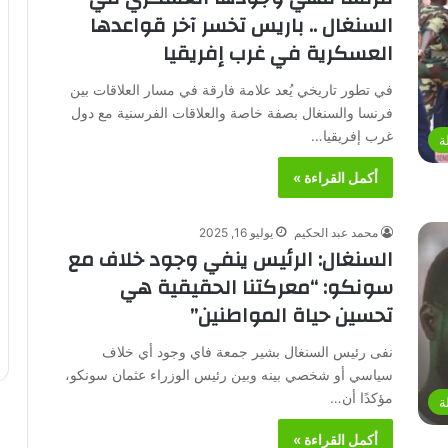
السنغال .. باريس تخسر آخر قواعدها
العسكرية في غرب إفريقيا
في تطور تاريخي يُعد علامة فارقة في مسار العلاقات بين
فرنسا والسنغال بصفة خاصة والعلاقات الفرسنية مع دول
غرب إفريقيا…
ة
أكمل القراءة »
محمد عبد الحكيم
يوليو 16, 2025
السنغال: الرئيس ينفي وجود خلاف مع
سونكو: “معركتنا الحقيقية هي
تحسين حياة المواطنين”
نفى رئيس السنغال بشير جمعة فاي وجود أي خلاف
سياسي أو شخصي بينه وبين رئيس الوزراء عثمان سونكو،
مؤكدًا أن…
ة
أكمل القراءة »