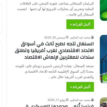
البرلمان السنغالي يضاعف عقوبة السجن على العلاقات
المثلية وتجريم أي محاولات للترويج لها أو دعمها انضمت
السنغال إلي قائمة…
ة
أكمل القراءة »
محمد عبد الحكيم
سبتمبر 25, 2025
السنغال تتجه لطرح ثالث في أسواق
الاتحاد الاقتصادي لغرب أفريقيا وتطلق
سندات للمغتربين لإنعاش الاقتصاد
تستعد السنغال، بقيادة الرئيس باسيرو ديوماي فاي، للتوجه
مجددًا إلى السوق الإقليمية التابعة للاتحاد الاقتصادي
والنقدي لغرب أفريقيا خلال عام…
ة
أكمل القراءة »
محمد عبد الحكيم
يوليو 17, 2025
فرنسا تُنهي وجودها العسكري في