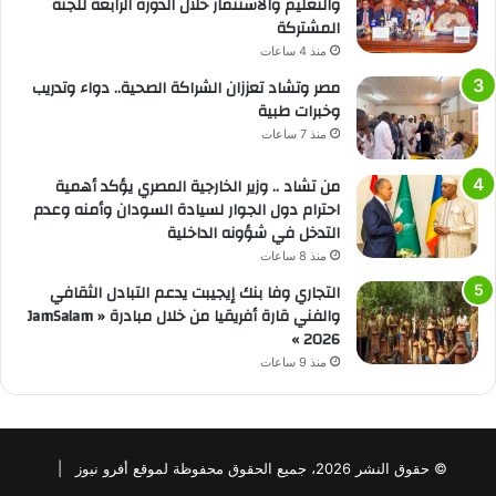
والتعليم والاستثمار خلال الدورة الرابعة للجنة
المشتركة
منذ 4 ساعات
مصر وتشاد تعززان الشراكة الصحية.. دواء وتدريب
وخبرات طبية
منذ 7 ساعات
من تشاد .. وزير الخارجية المصري يؤكد أهمية
احترام دول الجوار لسيادة السودان وأمنه وعدم
التدخل في شؤونه الداخلية
منذ 8 ساعات
التجاري وفا بنك إيجيبت يدعم التبادل الثقافي
والفني قارة أفريقيا من خلال مبادرة « JamSalam
2026 »
منذ 9 ساعات
© حقوق النشر 2026، جميع الحقوق محفوظة لموقع أفرو نيوز |